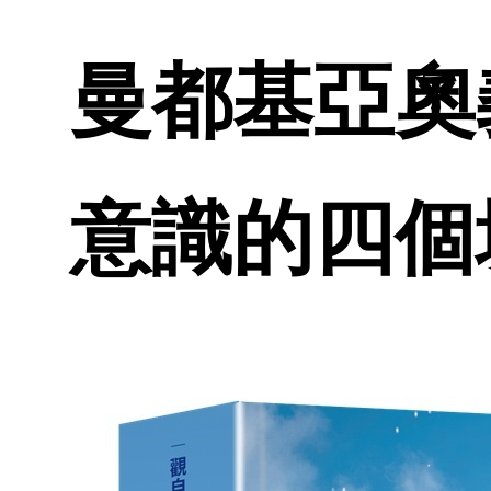
曼都基亞奧
意識的四個境