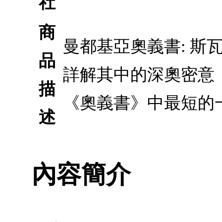
社
商
曼都基亞奧義書: 
品
詳解其中的深奧密意
描
《奧義書》中最短的
述
內容簡介