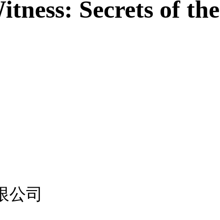
itness: Secrets of t
限公司