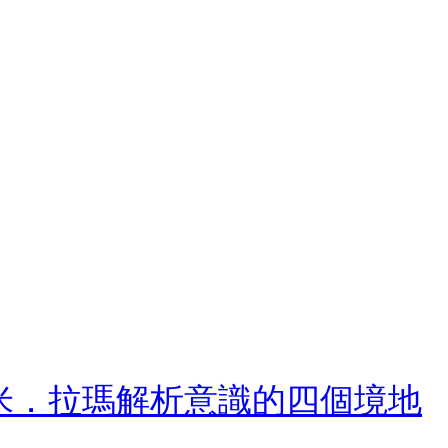
瓦米．拉瑪解析意識的四個境地