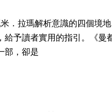
斯瓦米．拉瑪解析意識的四個境
，給予讀者實用的指引。《曼
一部，卻是