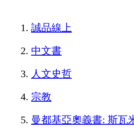
誠品線上
中文書
人文史哲
宗教
曼都基亞奧義書: 斯