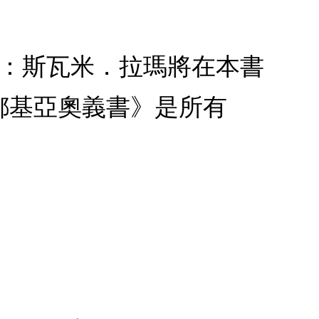
地：斯瓦米．拉瑪將在本書
都基亞奧義書》是所有