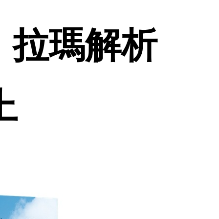
．拉瑪解析
上