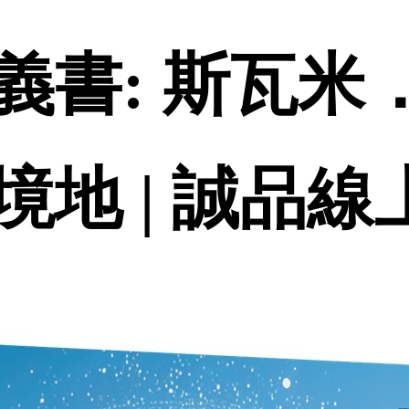
義書: 斯瓦米
地 | 誠品線