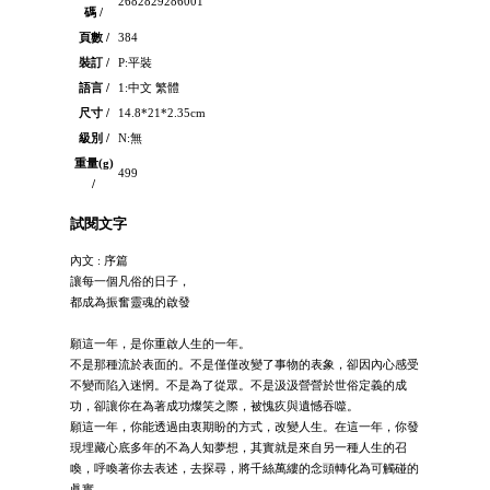
2682829286001
碼 /
頁數 /
384
裝訂 /
P:平裝
語言 /
1:中文 繁體
尺寸 /
14.8*21*2.35cm
級別 /
N:無
重量(g)
499
/
試閱文字
內文 : 序篇
讓每一個凡俗的日子，
都成為振奮靈魂的啟發
願這一年，是你重啟人生的一年。
不是那種流於表面的。不是僅僅改變了事物的表象，卻因內心感受
不變而陷入迷惘。不是為了從眾。不是汲汲營營於世俗定義的成
功，卻讓你在為著成功燦笑之際，被愧疚與遺憾吞噬。
願這一年，你能透過由衷期盼的方式，改變人生。在這一年，你發
現埋藏心底多年的不為人知夢想，其實就是來自另一種人生的召
喚，呼喚著你去表述，去探尋，將千絲萬縷的念頭轉化為可觸碰的
眞實。