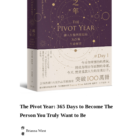
The Pivot Year: 365 Days to Become The
Person You Truly Want to Be
作
Brianna Wiest
者