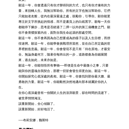
願這一年，你會透過只有你才辦得到的方式，也只有你才擁有的力
量，來扭轉人生。我無法幫助你。所有的文字也無法幫助你。它們
只能如老友般，從內在最深最遠之處，鼓勵你，引導你。願你能更
專注於文字所挑起的情感，而不是書頁上的白紙黑字。願每一天你
都能停下腳步，思考是否錯過了二擇一以外的第三扇機會之門。願
你不會畏懼探索內在，面對自我生命起源的那處空間。
願這一年，你不會再因為自己想要成為的樣子以及人生目標，而徬
徨迷惘。願這一年，你能學會挑戰理所當然，並在自己所定義的世
界裡創造意義。願這一年，你會發現不是只有「待在原地」才最安
全。無論身處何方，隨著你每跨出的一步，道路都會為你鋪展開
來，過去如此，未來亦如是。
願這一年，你能領悟所有事物──即便是生命中最微小之事，只要
能與你的靈魂自我契合，那麼一切皆會發生得更自如。願這一年，
你開始探究心底深處的眞相。願這一年，你會找到那份最大膽、最
勇敢的力量。願這一年，你能毅然決然地邁向那本就屬於你的人
生。
在你心底深處曾有一份關於人生的澎湃願景，卻在時間的流逝下，
被世界悄悄淹沒。
該重新開始，全心傾聽了。
該重新開始，好好地活了。
──布莉安娜．魏斯特