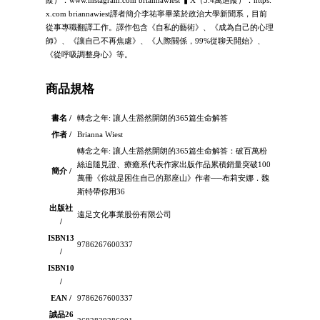
x.com briannawiest譯者簡介李祐寧畢業於政治大學新聞系，目前
從事專職翻譯工作。譯作包含《自私的藝術》、《成為自己的心理
師》、《讓自己不再焦慮》、《人際關係，99%從聊天開始》、
《從呼吸調整身心》等。
商品規格
書名 /
轉念之年: 讓人生豁然開朗的365篇生命解答
作者 /
Brianna Wiest
轉念之年: 讓人生豁然開朗的365篇生命解答：破百萬粉
絲追隨見證、療癒系代表作家出版作品累積銷量突破100
簡介 /
萬冊《你就是困住自己的那座山》作者──布莉安娜．魏
斯特帶你用36
出版社
遠足文化事業股份有限公司
/
ISBN13
9786267600337
/
ISBN10
/
EAN /
9786267600337
誠品26