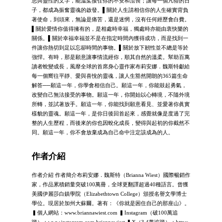
思與靈性的文字，能溫柔接住你的不安和沮喪；讓每一個凡俗的日
子，都成為振奮靈魂的啟發。▌關於人生請相信你的人生確實背負
著使命，到頭來，無論是痛苦，還是迷惘，沒有任何經歷會白費。
▌關於愛情你值得擁有的，是相處時幸福，獨處時亦能由衷快樂的
關係。▌關於幸福幸福並不是在指定時間內獲得成功，而是找到一
件讓你熱切到足以忘卻時間的事物。▌關於放下韌性並不總是等於
強悍。有時，那是願意讓事情流經你，順其自然的溫柔。幫助百萬
讀者蛻變成長，風靡全球的首席身心靈作家布莉安娜．魏斯特獻給
每一個嚮往平靜、愛與喜悅的靈魂，讓人生豁然開朗的365篇生命
解答──願這一年，你學會相信自己。願這一年，你能鼓起勇氣，
改變自己無法接受的事物。願這一年，你開始以心轉境，不隨外境
所轉，並試著放手。願這一年，你能找到願意看見、並愛著你眞實
樣貌的靈魂。願這一年，是你日後回首起來，感覺就像是度過了完
整的人生歷程，而後來的你也因蛻化成長，變得與起初的你截然不
同。願這一年，你不會放棄成為自己命中注定該成為的人。
作者介紹
作者介紹 作者簡介布莉安娜．魏斯特（Brianna Wiest）國際暢銷作
家，作品累積銷量突破100萬冊，全球更翻譯超過40種語言。曾獲
美國伊麗莎白鎮學院（Elizabethtown College）頒授名譽文學博士
學位。現居於加州大蘇爾。著有：《你就是困住自己的那座山》。
▍個人網站：www.briannawiest.com ▍Instagram（破100萬追
蹤）：www.instagram.com briannawiest ▍X（3.4萬追蹤）：https: