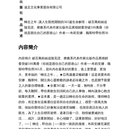
出
版
遠足文化事業股份有限公司
社
商
轉念之年: 讓人生豁然開朗的365篇生命解答：破百萬粉絲追
品
隨見證、療癒系代表作家出版作品累積銷量突破100萬冊《你
描
就是困住自己的那座山》作者──布莉安娜．魏斯特帶你用36
述
內容簡介
內容簡介 破百萬粉絲追隨見證、療癒系代表作家出版作品累積銷
量突破100萬冊《你就是困住自己的那座山》作者──布莉安娜．魏
斯特帶你用365天，迎向內在最美好的重生，過上更豐盛、更強
大、更幸福的「轉念之年」。★亞馬遜書店暢銷書！這是喜愛布莉
安娜．魏斯特、關注身心靈療癒的讀者必珍藏之作，也是贈予親愛
之人的最佳禮物書。★全書365篇，一天一篇，無時效，不分季
節。每天翻閱，帶你勇敢告別消耗自己的人事物，轉向讓身心飽含
能量的選擇。★這本書，是一趟足以轉化你生命的旅程。懂得轉念
的你，肯定會在這條通往從容與自在的路途上，感受一路風光無
限。假如你覺得自己好像無法從痛苦抽離， 也很容易活在他人的
眼光，為了人生目標而迷惘，過著日復一日、熱情被磨滅的生
活……或許，該重新開始，全心傾聽了。該重新開始，好好地活
了。──│ 轉念，即自由 │──當你一路跌跌撞撞，布莉安娜充滿哲