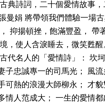
首古典詩詞，二十個愛情故事，
─張曼娟 將帶領我們體驗一場
， 抑揚頓挫，飽滿豐盈， 帶
邊境，使人含淚睡去，微笑甦醒
位古代名人的「愛情詩」： 坎
妻子忠誠專一的司馬光； 風
手可熱的浪漫大師柳永； 才
多情人范成大； 一生的愛情