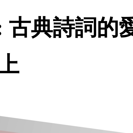
 古典詩詞的愛
線上