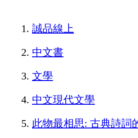
誠品線上
中文書
文學
中文現代文學
此物最相思: 古典詩詞的