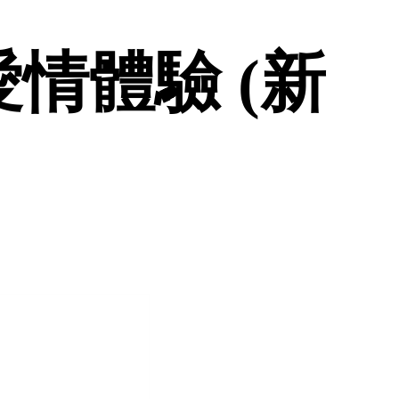
情體驗 (新