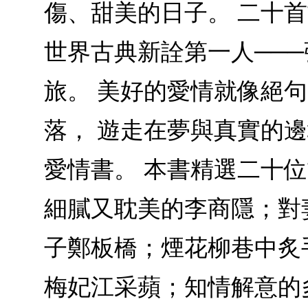
傷、甜美的日子。 二十
世界古典新詮第一人──
旅。 美好的愛情就像絕句
落， 遊走在夢與真實的
愛情書。 本書精選二十
細膩又耽美的李商隱；對
子鄭板橋；煙花柳巷中炙
梅妃江采蘋；知情解意的