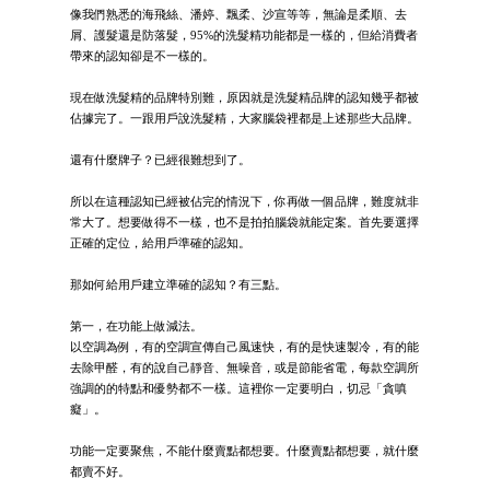
像我們熟悉的海飛絲、潘婷、飄柔、沙宣等等，無論是柔順、去
屑、護髮還是防落髮，95%的洗髮精功能都是一樣的，但給消費者
帶來的認知卻是不一樣的。
現在做洗髮精的品牌特別難，原因就是洗髮精品牌的認知幾乎都被
佔據完了。一跟用戶說洗髮精，大家腦袋裡都是上述那些大品牌。
還有什麼牌子？已經很難想到了。
所以在這種認知已經被佔完的情況下，你再做一個品牌，難度就非
常大了。想要做得不一樣，也不是拍拍腦袋就能定案。首先要選擇
正確的定位，給用戶準確的認知。
那如何給用戶建立準確的認知？有三點。
第一，在功能上做減法。
以空調為例，有的空調宣傳自己風速快，有的是快速製冷，有的能
去除甲醛，有的說自己靜音、無噪音，或是節能省電，每款空調所
強調的的特點和優勢都不一樣。這裡你一定要明白，切忌「貪嗔
癡」。
功能一定要聚焦，不能什麼賣點都想要。什麼賣點都想要，就什麼
都賣不好。