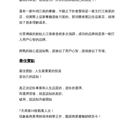
還有一家叫俏江南的餐廳，乍聽之下你會覺得是一家主打江南菜的
店，但實際上這家餐廳是做川菜的。那消費者要記住這家店，就增
加了很多理解成本。
分眾傳媒的創始人江南春曾經多次強調，成功的品牌就是第一個打
入用戶心智的品牌。
商戰的核心是認知戰，誰搶佔了用戶心智，誰就搶佔了市場。
最佳賣點
最佳賣點 : 人生最重要的投資
是自己的認知！
真正決定你事業和人生品質的，是你的選擇。
而選擇背後，就是認知的差距。
破局，從認知升級開始
7天席捲10億觀看人次！
現象級商業導師張琦精華之作，盤踞商業書暢銷榜至今！