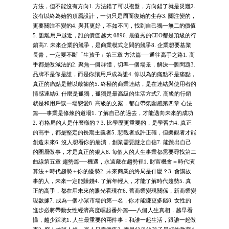
方法，但不能沒有方向1. 方法錯了可以複盤，方向錯了就是災難2.
沒有以終為始的頂層設計，一切只是周而復始的生存3. 關注變的，
更要關注不變的4. 與其更好，不如不同，找到自己獨一無二的價值
5. 誰離用戶越近，誰的價值越大 0896. 最優秀的CEO都是頂級的行
銷高7. 未來企業的競爭，是商業模式之間的競爭8. 企業想要基業
長青，一定要不斷「生孩子」第三章 方法篇──通往高手之路1. 高
手都是做減法的2. 聚焦一個群體，切準一個場景，解決一個問題3.
品牌不是你是誰，而是你讓用戶成為誰4. 你以為的痛點不是痛點，
真正的痛點是難以啟齒的5. 終極的商業連結，是在連結與使用者的
情感連結6. 什麼是孤獨，孤獨是最高級的生活方式7. 高級的行銷
就是和用戶談一場戀愛8. 高級的文案，都自帶氛圍感第四章 心法
篇──事業是修煉的道場1. 了解自己的過去，才能邁向未來的成功
2. 有格局的人是什麼樣的？3. 比學歷更重要的，是學習力4. 真正
的高手，都是堅定的長期主義者5. 悲觀者或許正確，但樂觀者才能
創造未來6. 沒人想看你的崩潰，創業需要謎之自信7. 能跳出自己
的圈層做事，才是真正的狠人8. 每個人的人生事業都需要尋找第二
曲線第五章 趨勢篇──機遇，永遠藏在趨勢裡1. 財富機會＝時代演
算法＋時代趨勢＋你的優勢2. 未來商業的終局是什麼？3. 會講故
事的人，未來一定能賺錢4. 了解年輕人，才能了解時代趨勢5. 真
正的高手，都在用未來的眼光看現在6. 舊商業變現關係，新商業變
現數據7. 成為一個小眾市場的第一名，你才能賺更多錢8. 女性的
進步必將帶動女性經濟高度崛起番外篇──八個人生真相，越早看
懂，越少踩坑1. 人生最重要的兩件事：和誰一起生活，跟誰一起做