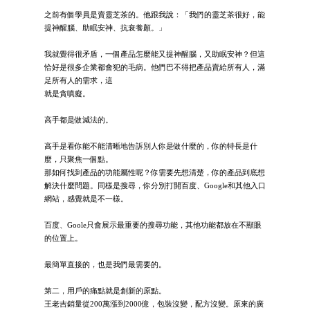
之前有個學員是賣靈芝茶的。他跟我說：「我們的靈芝茶很好，能
提神醒腦、助眠安神、抗衰養顏。」
我就覺得很矛盾，一個產品怎麼能又提神醒腦，又助眠安神？但這
恰好是很多企業都會犯的毛病。他們巴不得把產品賣給所有人，滿
足所有人的需求，這
就是貪嗔癡。
高手都是做減法的。
高手是看你能不能清晰地告訴別人你是做什麼的，你的特長是什
麼，只聚焦一個點。
那如何找到產品的功能屬性呢？你需要先想清楚，你的產品到底想
解決什麼問題。同樣是搜尋，你分別打開百度、Google和其他入口
網站，感覺就是不一樣。
百度、Goole只會展示最重要的搜尋功能，其他功能都放在不顯眼
的位置上。
最簡單直接的，也是我們最需要的。
第二，用戶的痛點就是創新的原點。
王老吉銷量從200萬漲到2000億，包裝沒變，配方沒變。原來的廣