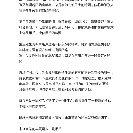
這兩年崛起的陪病服務，都是在節約使用者的時間，你花錢讓別人
做這件事來節省自己的時間。
第二種叫幫用戶消磨時間。網路遊戲、網路小說、短影音都在幫人
打發時間。所以當物質得到滿足的今天，拼的就是誰能在精神需求
上滿足用戶、搶佔用戶的時間。
第三種生意叫幫用戶度過一段美好的時間。例如地方創生的小鎮、
咖啡館，還有現在年輕人喜歡的桌
遊，以及剛剛提到的蔦屋書店，都是在幫用戶度過一段美好的時
間。
思維打開之後，你會發現跟你搶生意的有可能不是你直接的對手，
所以我說影響KTV生意的不是更好的KTV，而是密室、狼人殺和
劇本殺。因為KTV是80後的狂歡，在95後和00後的年輕人眼裡，
只覺得無聊。他們更喜歡互動感和參與感強的活動。
所以不是一間KTV打敗了另一間KTV，而是誕生了一種新的搶佔
年輕人時間的方式。
以終局思維想清楚商業本質後，未來商業的終局就豁然開朗了：
未來商業的本質是人，是用戶。