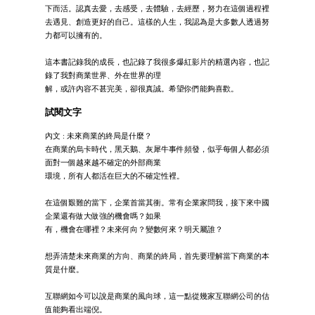
下而活。認真去愛，去感受，去體驗，去經歷，努力在這個過程裡
去遇見、創造更好的自己。這樣的人生，我認為是大多數人透過努
力都可以擁有的。
這本書記錄我的成長，也記錄了我很多爆紅影片的精選內容，也記
錄了我對商業世界、外在世界的理
解，或許內容不甚完美，卻很真誠。希望你們能夠喜歡。
試閱文字
內文 : 未來商業的終局是什麼？
在商業的烏卡時代，黑天鵝、灰犀牛事件頻發，似乎每個人都必須
面對一個越來越不確定的外部商業
環境，所有人都活在巨大的不確定性裡。
在這個艱難的當下，企業首當其衝。常有企業家問我，接下來中國
企業還有做大做強的機會嗎？如果
有，機會在哪裡？未來何向？變數何來？明天屬誰？
想弄清楚未來商業的方向、商業的終局，首先要理解當下商業的本
質是什麼。
互聯網如今可以說是商業的風向球，這一點從幾家互聯網公司的估
值能夠看出端倪。