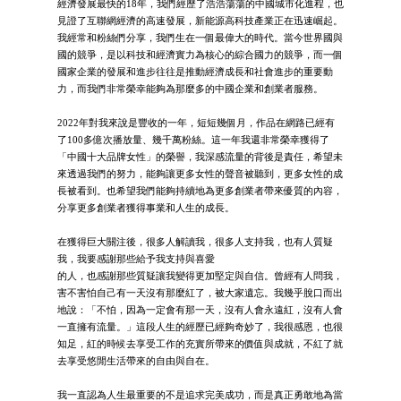
經濟發展最快的18年，我們經歷了浩浩蕩蕩的中國城市化進程，也
見證了互聯網經濟的高速發展，新能源高科技產業正在迅速崛起。
我經常和粉絲們分享，我們生在一個最偉大的時代。當今世界國與
國的競爭，是以科技和經濟實力為核心的綜合國力的競爭，而一個
國家企業的發展和進步往往是推動經濟成長和社會進步的重要動
力，而我們非常榮幸能夠為那麼多的中國企業和創業者服務。
2022年對我來說是豐收的一年，短短幾個月，作品在網路已經有
了100多億次播放量、幾千萬粉絲。這一年我還非常榮幸獲得了
「中國十大品牌女性」的榮譽，我深感流量的背後是責任，希望未
來透過我們的努力，能夠讓更多女性的聲音被聽到，更多女性的成
長被看到。也希望我們能夠持續地為更多創業者帶來優質的內容，
分享更多創業者獲得事業和人生的成長。
在獲得巨大關注後，很多人解讀我，很多人支持我，也有人質疑
我，我要感謝那些給予我支持與喜愛
的人，也感謝那些質疑讓我變得更加堅定與自信。曾經有人問我，
害不害怕自己有一天沒有那麼紅了，被大家遺忘。我幾乎脫口而出
地說：「不怕，因為一定會有那一天，沒有人會永遠紅，沒有人會
一直擁有流量。」這段人生的經歷已經夠奇妙了，我很感恩，也很
知足，紅的時候去享受工作的充實所帶來的價值與成就，不紅了就
去享受悠閒生活帶來的自由與自在。
我一直認為人生最重要的不是追求完美成功，而是真正勇敢地為當