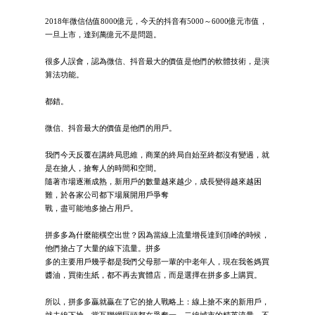
2018年微信估值8000億元，今天的抖音有5000～6000億元市值，
一旦上市，達到萬億元不是問題。
很多人誤會，認為微信、抖音最大的價值是他們的軟體技術，是演
算法功能。
都錯。
微信、抖音最大的價值是他們的用戶。
我們今天反覆在講終局思維，商業的終局自始至終都沒有變過，就
是在搶人，搶奪人的時間和空間。
隨著市場逐漸成熟，新用戶的數量越來越少，成長變得越來越困
難，於各家公司都下場展開用戶爭奪
戰，盡可能地多搶占用戶。
拼多多為什麼能橫空出世？因為當線上流量增長達到頂峰的時候，
他們搶占了大量的線下流量。拼多
多的主要用戶幾乎都是我們父母那一輩的中老年人，現在我爸媽買
醬油，買衛生紙，都不再去實體店，而是選擇在拼多多上購買。
所以，拼多多贏就贏在了它的搶人戰略上：線上搶不來的新用戶，