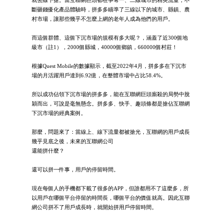
就去線下搶。當互聯網巨頭都在爭奪一、二線城市的精英流量，不
斷砸錢優化產品體驗時，拼多多瞄準了三線以下的城市、縣鎮、農
村市場，讓那些幾乎不怎麼上網的老年人成為他們的用戶。
而這個群體、這個下沉市場的規模有多大呢？，涵蓋了近300個地
級市（註1），2000個縣城，40000個鄉鎮，660000個村莊！
根據Quest Mobile的數據顯示，截至2022年4月，拼多多在下沉市
場的月活躍用戶達到6.92億，在整體市場中占比58.4%。
所以成功佔領下沉市場的拼多多，能在互聯網巨頭廝殺的局勢中脫
穎而出，可說是毫無懸念。拼多多、快手、趣頭條都是搶佔互聯網
下沉市場的經典案例。
那麼，問題來了：當線上、線下流量都被搶光，互聯網的用戶成長
幾乎見底之後，未來的互聯網公司
還能拼什麼？
還可以拼一件事，用戶的停留時間。
現在每個人的手機都下載了很多的APP，但誰都用不了這麼多，所
以用戶在哪個平台停留的時間長，哪個平台的價值就高。因此互聯
網公司拼不了用戶成長時，就開始拼用戶停留時間。