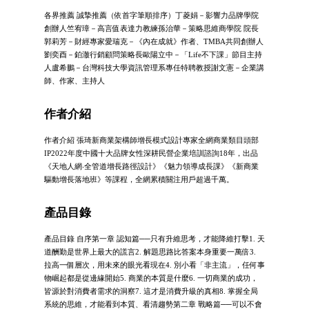
各界推薦 誠摯推薦（依首字筆順排序）丁菱娟－影響力品牌學院
創辦人竺宥璋－高言值表達力教練孫治華－策略思維商學院 院長
郭莉芳－財經專家愛瑞克－《內在成就》作者、TMBA共同創辦人
劉奕酉－鉑澈行銷顧問策略長歐陽立中－「Life不下課」節目主持
人盧希鵬－台灣科技大學資訊管理系專任特聘教授謝文憲－企業講
師、作家、主持人
作者介紹
作者介紹 張琦新商業架構師增長模式設計專家全網商業類目頭部
IP2022年度中國十大品牌女性深耕民營企業培訓諮詢18年，出品
《天地人網‧全管道增長路徑設計》《魅力領導成長課》《新商業
驅動增長落地班》等課程，全網累積關注用戶超過千萬。
產品目錄
產品目錄 自序第一章 認知篇──只有升維思考，才能降維打擊1. 天
道酬勤是世界上最大的謊言2. 解題思路比答案本身重要一萬倍3.
拉高一個層次，用未來的眼光看現在4. 別小看「非主流」，任何事
物崛起都是從邊緣開始5. 商業的本質是什麼6. 一切商業的成功，
皆源於對消費者需求的洞察7. 這才是消費升級的真相8. 掌握全局
系統的思維，才能看到本質、看清趨勢第二章 戰略篇──可以不會