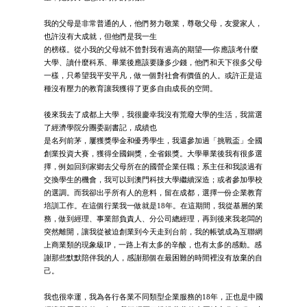
我的父母是非常普通的人，他們努力敬業，尊敬父母，友愛家人，
也許沒有大成就，但他們是我一生
的榜樣。從小我的父母就不曾對我有過高的期望──你應該考什麼
大學、讀什麼科系、畢業後應該要賺多少錢，他們和天下很多父母
一樣，只希望我平安平凡，做一個對社會有價值的人。或許正是這
種沒有壓力的教育讓我獲得了更多自由成長的空間。
後來我去了成都上大學，我很慶幸我沒有荒廢大學的生活，我當選
了經濟學院分團委副書記，成績也
是名列前茅，屢獲獎學金和優秀學生，我還參加過「挑戰盃」全國
創業投資大賽，獲得全國銅獎，全省銀獎。大學畢業後我有很多選
擇，例如回到家鄉去父母所在的國營企業任職；系主任和我談過有
交換學生的機會，我可以到澳門科技大學繼續深造；或者參加學校
的選調。而我卻出乎所有人的意料，留在成都，選擇一份企業教育
培訓工作。在這個行業我一做就是18年。在這期間，我從基層的業
務，做到經理、事業部負責人、分公司總經理，再到後來我老闆的
突然離開，讓我從被迫創業到今天走到台前，我的帳號成為互聯網
上商業類的現象級IP，一路上有太多的辛酸，也有太多的感動。感
謝那些默默陪伴我的人，感謝那個在最困難的時間裡沒有放棄的自
己。
我也很幸運，我為各行各業不同類型企業服務的18年，正也是中國