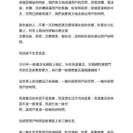
當物質稀缺的時候，我們努力地填滿用戶的空間，用電視機、電冰
箱、衣櫃、洗衣機裝滿用戶的客廳、臥室和廚房；當物質過剩的今
天，空間已經被填滿了，我們就要努力地去搶佔用戶的時間。
賣衣服的人，不要一天到晚想著怎麼填滿女孩的衣櫃，你要在小紅
書上、抖音上藉由內容輸出教女孩
怎麼化妝、穿搭，怎麼變美、變自信，這時候你就在搶佔用戶的時
間。
包括線下生意也是。
2019年一個書店在網路上很紅，叫作蔦屋書店。互聯網對實體門
市的生意衝擊那麼大，為什麼一個實體書店還能賺錢呢？
這世界上的消費品只有兩種，一種叫經營用戶的空間，一種叫經營
用戶的時間。
蔦屋書店的本質不是賣書，而是賣生活方式的提案；蔦屋書店的本
質不是一個賣場，而是打造一個空
間，讓用戶度過一段愉快的時間。
在經營用戶時間這個層面上有三種生意。
第一種生意是幫用戶節省時間。乾洗連鎖、外賣、家事服務，包括