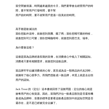
當空間被填滿，時間越來越貴的今天，我們要學會去經營用戶的時
間，要不幫用戶打發時間，要不幫
用戶節約時間，要不就幫用戶度過一段美好的時間。
高手都是做減法的
當你想點外送時，就會想到美團、餓了嗎；當你想喝可樂的時候，
就會想到可口可樂；當你想喝咖啡時，就會想到星巴克、瑞幸。
為什麼會這樣？
這都是因為品牌經過長期的宣傳，在消費者心中植入了相關認知。
消費者只要有相關需求，就會想到這個品牌。
當品牌牢牢佔據消費者的心智，甚至成為這一類商品的代名詞時，
就擁有了核心競爭力。而我們想做成一個品牌，本質上就是去佔領
用戶的認知。
Jack Trout 的《定位》這本書就回答了這個問題：定位的核心就是
搶奪用戶的心智資源。因此，當我們評估一個產品類別是否還有機
會成為品牌時，首要的標準是要看這個產品類別中的認知空間是否
還存在，是不是已經被完全佔據了。