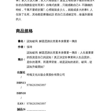
事2. 窮人才談人緣，富人只看價值3. 愛是父母給孩子最好的教育4.
你的自我價值從何而來5. 自嗨式創業，只能感動自己6. 不賺錢的
時候，千萬不要瞎折騰7. 心裡能裝多少人，就能成多大的事8. 人
生除了生死，其他都是擦傷結語 把自己活成確定性，做贏到最後
的人
商品規格
書名 /
認知破局: 解題思路比答案本身重要一萬倍
作者 /
張琦
認知破局: 解題思路比答案本身重要一萬倍：人生最重要
的投資是自己的認知！真正決定你事業和人生品質的，
簡介 /
是你的選擇。而選擇背後，就是認知的差距。破局，從
認知升級開始7
出版社
時報文化出版企業股份有限公司
/
ISBN13
9786263965997
/
ISBN10
/
EAN /
9786263965997
誠品26