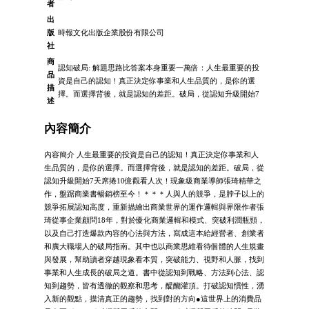
者
出
版
時報文化出版企業股份有限公司
社
商
認知破局: 解題思路比答案本身重要一萬倍：人生最重要的投
品
資是自己的認知！真正決定你事業和人生品質的，是你的選
描
擇。而選擇背後，就是認知的差距。破局，從認知升級開始7
述
內容簡介
內容簡介 人生最重要的投資是自己的認知！真正決定你事業和人
生品質的，是你的選擇。而選擇背後，就是認知的差距。破局，從
認知升級開始7天席捲10億觀看人次！現象級商業導師張琦精華之
作，盤踞商業書暢銷榜至今！＊＊＊人與人的競爭，是脖子以上的
競爭拓展認知高度，重新描繪出商業世界的運作邏輯與界限作者張
琦從事企業顧問18年，對於優化商業邏輯和模式、突破利潤瓶頸，
以及自己打造爆款內容的心法與方法，寫成這本給經營者、創業者
和廣大職場人的破局指南。其中也以商業思維看待個體的人生規畫
與發展，幫助讀者穿越現象看本質，突破能力、視野和人脈，找到
事業和人生成長的破局之道。書中從認知到戰略、方法到心法、認
知到趨勢，皆有透徹的觀察和思考，醍醐灌頂。打破認知慣性，湧
入新的觀點，摸清真正的趨勢，找到對的方向●這世界上的消費品