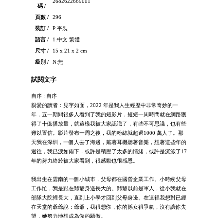
2682622669001
碼 /
頁數 /
296
裝訂 /
P:平裝
語言 /
1:中文 繁體
尺寸 /
15 x 21 x 2 cm
級別 /
N:無
試閱文字
自序 : 自序
親愛的讀者：見字如面，2022 年是我人生經歷中非常奇妙的一
年，五一期間很多人看到了我的短影片，短短一周時間就在網路獲
得了十億播放量，就這樣我被大家認識了，有些不可思議，也有些
難以置信。影片發布一周之後，我的粉絲就超過1000 萬人了。那
天我在深圳，一個人去了海邊，戴著耳機聽著音樂，想著這些年的
過往，我已淚如雨下，或許是積壓了太多的情緒，或許是沉澱了17
年的努力終於被大家看到，很感動也很感恩。
我出生在雲南的一個小城市，父母都在國營企業工作。小時候父母
工作忙，我是跟在爺爺身邊長大的。爺爺以前是軍人，從小我就在
部隊大院裡長大，直到上小學才回到父母身邊。在這裡我想對已經
在天堂的爺爺說：爺爺，我很想你，你的孫女很爭氣，沒有讓你失
望，她努力地想成為你的驕傲。