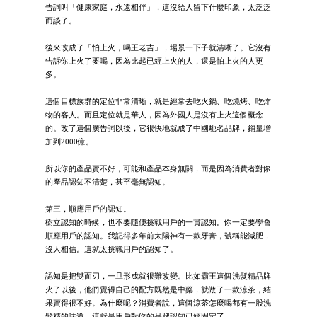
告詞叫「健康家庭，永遠相伴」，這沒給人留下什麼印象，太泛泛
而談了。
後來改成了「怕上火，喝王老吉」，場景一下子就清晰了。它沒有
告訴你上火了要喝，因為比起已經上火的人，還是怕上火的人更
多。
這個目標族群的定位非常清晰，就是經常去吃火鍋、吃燒烤、吃炸
物的客人。而且定位就是華人，因為外國人是沒有上火這個概念
的。改了這個廣告詞以後，它很快地就成了中國馳名品牌，銷量增
加到2000億。
所以你的產品賣不好，可能和產品本身無關，而是因為消費者對你
的產品認知不清楚，甚至毫無認知。
第三，順應用戶的認知。
樹立認知的時候，也不要隨便挑戰用戶的一貫認知。你一定要學會
順應用戶的認知。我記得多年前太陽神有一款牙膏，號稱能減肥，
沒人相信。這就太挑戰用戶的認知了。
認知是把雙面刃，一旦形成就很難改變。比如霸王這個洗髮精品牌
火了以後，他們覺得自己的配方既然是中藥，就做了一款涼茶，結
果賣得很不好。為什麼呢？消費者說，這個涼茶怎麼喝都有一股洗
髮精的味道。這就是用戶對你的品牌認知已經固定了。