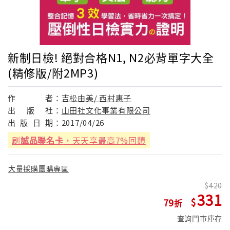
新制日檢! 絕對合格N1, N2必背單字大全
(精修版/附2MP3)
作
者：
吉松由美/ 西村惠子
出
版
社：
山田社文化事業有限公司
出
版
日
期：
2017/04/26
刷
誠品聯名卡
，天天享最高7%回饋
大量採購團購專區
420
331
79
查詢門市庫存