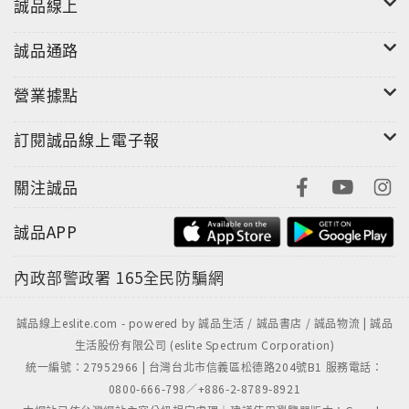
誠品線上
本書根據日本國際交流基金（JAPAN
誠品通路
FOUNDATION）、日本國際教育協會編寫的《日本語
能力測試出題基準》、新制「新日本語能力試驗相關概
營業據點
要」、近十年考古題及2010年起最新日檢考試內容等，
經由多年編寫日語教材經驗豐富的日籍金牌教師群，編
訂閱誠品線上電子報
制而成的N1,N2必考、必背共6070個單字，內容超級完
整，無論是累積應考實力，或是考前迅速總複習，都是
關注誠品
您高分合格最佳利器！
誠品APP
除了考試之外，日常隨身攜帶也是一本貼身好用的必備
內政部警政署
165全民防騙網
辭典。只要有這一本，就可以從進階用到高階，無論是
高中、大學、博碩士及日語教師，都是人手一本，終生
受用的日語達人寶典！
誠品線上eslite.com - powered by 誠品生活 / 誠品書店 / 誠品物流 | 誠品
生活股份有限公司 (eslite Spectrum Corporation)
統一編號：27952966 | 台灣台北市信義區松德路204號B1 服務電話：
0800-666-798／+886-2-8789-8921