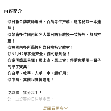
內容簡介
◎日籍金牌教師編著，百萬考生推薦，應考秘訣一本達
陣！
◎榮獲多位國內知名大學日語系教授一致好評、熱烈推
薦！
◎被國內多所學校列為日檢指定教材！
◎N1,N2單字最齊全，例句最到位！
◎說明簡單易懂！馬上查、馬上會！伴隨你受用一輩子
的單字寶典！
◎自學、教學，人手一本，超好用！
◎中階、高階程度皆適用！
逆轉勝，搶分高手！
您一直想要的日檢單字書，
「精修版」N1,N2必背單字大集合，隆重登場了！
展開看更多