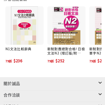
下文選擇適切語彙的題型，更是大有幫助，同時也紮實
了文法及聽說讀寫的超強實力。
3. 得分王─貼近新制考試題型學習最完整：
新制單字考題中的「替換類義詞」題型，是測驗考生在
發現自己「詞不達意」時，是否具備以不同的表達方式
說出相同概念的「換句話說」能力，以及對字義的瞭解
程度。這一題型除了須明白考題的字義外，更需要知道
N1文法比較辭典
新制對應絕對合格! 日檢
新制對應
文法N2 (增訂版/附
單字N2 
其他替換的語彙及說法。為此，書中精闢點出該單字的
2CD)
MP3)
類義詞，對應新制內容最紮實。
$236
$252
$25
79折
79折
79折
4. 聽力王─合格最短距離：
新制日檢考試，把聽力的分數提高了，合格最短距離就
關於誠品
是提升聽力實力，方法是：「多聽、廣聽、反覆聽」。
為此，書中還附贈光碟，幫助您熟悉日籍教師的標準發
合作洽談
音、語調高低及各種連音，讓聲音跟文字建立正確的連
結，以累積您聽力的實力。