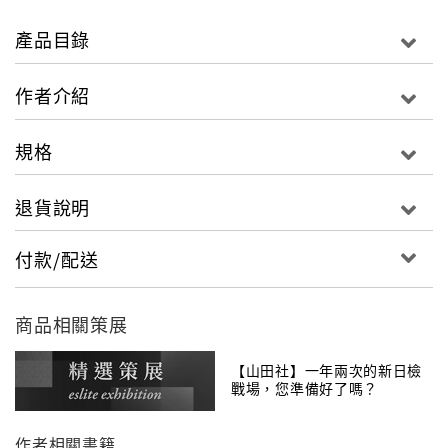
以絕對合格為目標，我們精修、精修再精修！
產品目錄
從中階～高階，從懂了～精通，都在這1本！
如果一生只選一本，那就選這本吧！
作者介紹
1. 單字王─高出題率單字全面強化記憶：
規格
根據新制規格，由日籍金牌教師群所精選高出題率單
字。每個單字所包含的詞性、意義、解釋、類．對義
退貨說明
詞、中譯、用法、語源、補充資料等等，讓您精確瞭解
單字各層面的字義，活用的領域更加廣泛，也能全面強
付款/配送
化記憶，幫助學習。
2. 例句王─活用單字的勝者學習法：
商品相關策展
活用單字才是勝者的學習法，怎麼活用呢？書中每個單
字下面帶出一個例句，例句精選該單字常接續的詞彙、
【山田社】一年兩次的新日檢
戰場，您準備好了嗎？
常使用的場合、常見的表現、配合同級所有文法，還有
科學、地理、時事、職場、生活等內容貼近所需程度等
作者相關書籍
等。從例句來記單字，加深了對單字的理解，對根據上