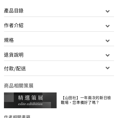
為什麼每次考試總是因為聽力而以失敗告終！
為什麼做了那麼多練習，考試還是鴨子聽雷？
產品目錄
為什麼總是找不到一本適合自己的聽力書？
作者介紹
您有以上的疑問嗎？
其實，考生最容易陷入著重單字、文法之迷失，而忘記
規格
分數比重最高的可是「聽力」！日檢志得高分，聽力是
勝出利器！一本「完美的」日檢聽力教材，教您用鷹眼
退貨說明
般的技巧找到方向，馬上聽到最關鍵的那一句！一本適
合自己的聽力書可以少走很多冤枉路，從崩潰到得高
付款/配送
分。
本書五大特色，內容精修，全新編排，讓您讀得方便，
商品相關策展
學的更有效率！聽力成績拿高標，就能縮短日檢合格距
離，成為日檢聽力高手！
【山田社】一年兩次的新日檢
戰場，您準備好了嗎？
1. 掌握考試題型，日檢實力秒速發揮！
作者相關書籍
本書設計完全符合N5日檢聽力的題型，有：「理解問