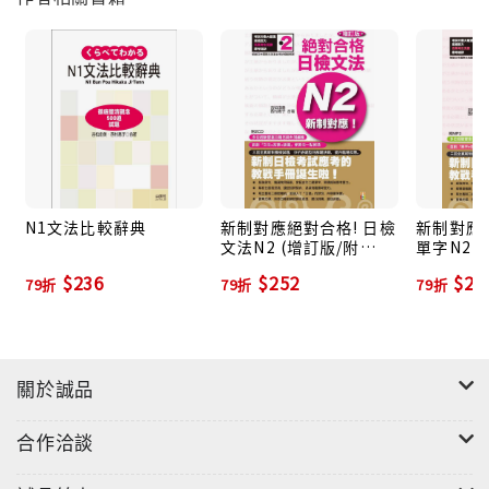
題」、「重點理解」、「適切話語」及「即時應答」四
大題型，為的是讓您熟悉答題時間及字數，幫您找出最
佳的解題方法。只要反覆練習就能像親臨考場，實戰演
練，日檢聽力實力就可以在幾分幾秒間完全發揮！
2. 日籍老師標準發音光碟，反覆聆聽，打造強而有力
「日語耳」！
同一個句子，語調不同，意思就不同了。本書附上符合
N1文法比較辭典
新制對應絕對合格! 日檢
新制對應
文法N2 (增訂版/附
單字N2 
N5考試朗讀速度的高音質光碟，發音標準純正，幫助您
2CD)
MP3)
習慣日本人的發音、語調及語氣。希望您不斷地聆聽、
$236
$252
$25
79折
79折
79折
跟讀和朗讀，以拉近「聽覺」與「記憶」間的距離，加
快「聽覺‧圖像」與「思考」間的反應。此外，更貼心設
計了「一題一個音軌」的方式，讓您不再面臨一下快
關於誠品
轉、一下倒轉，找不到音檔的窘境，任您隨心所欲要聽
哪段，就聽哪段！
合作洽談
3. 關鍵破題，逐項解析，日檢百分百完勝！