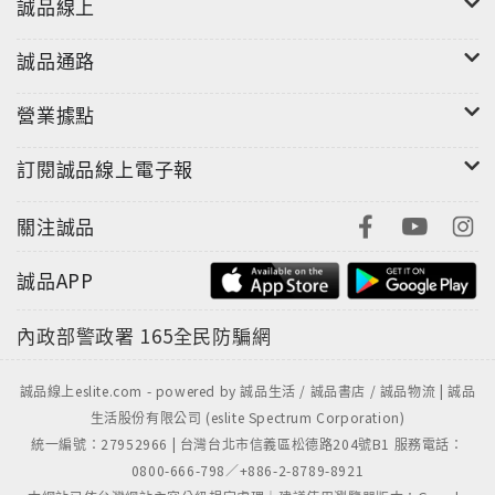
誠品線上
每題一句攻略要點，都是重點中的重點，時間緊迫看這
裡就對了！抓住重點關鍵句，才是突破考題的捷徑！本
誠品通路
書將每一題的關鍵句都幫您整理出來了！解題之前先訓
練您的搜索力，只要聽到最關鍵的那一句，就能不費吹
營業據點
灰之力破解題目！
解題攻略言簡意賅，句句都是精華！包含同級單字、同
訂閱誠品線上電子報
級文法、日本文化、生活小常識，內容豐富多元，聽力
敏感度大幅提升！
關注誠品
4. 聽覺、視覺、大腦連線！加深記憶軌跡！
誠品APP
本書採用左右頁對照的學習方式，藉由閱讀左頁的翻
內政部警政署
165全民防騙網
譯，對照右頁的解題、[單字‧文法]註解，讓「聽」、
「讀」、「思」同步連線，以加深記憶軌跡，加快思考
力、反應力，全面提高答題率！
誠品線上eslite.com - powered by 誠品生活 / 誠品書店 / 誠品物流 | 誠品
生活股份有限公司 (eslite Spectrum Corporation)
統一編號：27952966 | 台灣台北市信義區松德路204號B1 服務電話：
5. 常用句不死背，掌握換句話提升實戰力！
0800-666-798／+886-2-8789-8921
同一個問題，換一個說法就不會了嗎？可怕的「換句話