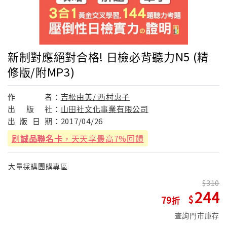
新制對應絕對合格! 日檢必背聽力N5 (精
修版/附MP3)
作
者：
吉松由美/ 西村惠子
出
版
社：
山田社文化事業有限公司
出
版
日
期：
2017/04/26
刷
誠品聯名卡
，天天享最高7%回饋
大量採購團購專區
310
244
79
查詢門市庫存