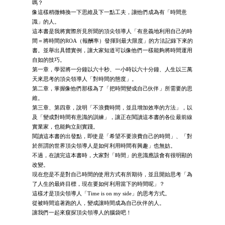
嗎？
像這樣稍微轉換一下思維及下一點工夫，讓他們成為有「時間意
識」的人。
這本書是我將實際所見所聞的頂尖領導人「有意義地利用自己的時
間＝將時間的ROA（報酬率）發揮到最大限度」的方法記錄下來的
書。並舉出具體實例，讓大家知道可以像他們一樣能夠將時間運用
自如的技巧。
第一章，學習將一分鐘以六十秒、一小時以六十分鐘、人生以三萬
天來思考的頂尖領導人「對時間的態度」。
第二章，掌握像他們那樣為了「把時間變成自己伙伴」所需要的思
維。
第三章、第四章，說明「不浪費時間，並且增加效率的方法」，以
及「變成對時間有意識的訓練」，讓正在閱讀這本書的各位最前線
實業家，也能夠立刻實踐。
閱讀這本書的出發點，即使是「希望不要浪費自己的時間」、「對
於所謂的世界頂尖領導人是如何利用時間有興趣」也無妨。
不過，在讀完這本書時，大家對「時間」的意識應該會有很明顯的
改變。
現在您是不是對自己時間的使用方式有所期待，並且開始思考「為
了人生的最終目標，現在要如何利用當下的時間呢」？
這樣才是頂尖領導人「Time is on my side」的思考方式。
從被時間追著跑的人，變成讓時間成為自己伙伴的人。
讓我們一起來窺探頂尖領導人的腦袋吧！