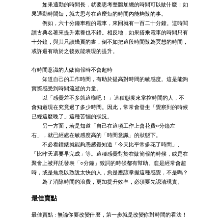
如果通勤的時間長，就要思考整體加總的時間可以做什麼；如
果通勤時間短，就去思考在這麼短的時間內能夠做的事。
例如，六十分鐘車程的電車，來回就有一百二十分鐘。這時閱
讀古典名著來提升素養也不錯。相反地，如果搭乘電車的時間只有
十分鐘，與其只讀幾頁的書，倒不如把這段時間做為冥想的時間，
或許還有助於之後效能表現的提升。
有時間意識的人做簡報時不會超時
知道自己的工作時間，有助於提高對時間的敏感度。這是能夠
實際感受到時間流逝的力量。
以「感覺差不多就這樣吧！ 」這種態度來掌控時間的人，不
會知道現在究竟過了多少時間。因此，常常會發生「覺察到的時候
已經這麼晚了」這種苦惱的狀況。
另一方面，若是知道「自己在這項工作上會花費○分鐘左
右」，就已經處在敏感度高的「時間意識」的狀態下。
不必看鐘錶就能夠憑感覺知道「今天比平常多花了時間」、
「比昨天還要早完成」等。這種感覺對於在做簡報的時候，或是在
聚會上被拜託發表「○分鐘」致詞的時候都有幫助。愈是經常會超
時，或是焦急以致說太快的人，愈是應該掌握這種感覺，不是嗎？
為了消除時間的浪費，更加提升效率，必須要先認清現實。
最佳賣點
最佳賣點 : 無論你要改變什麼，第一步就是改變你對時間的看法！