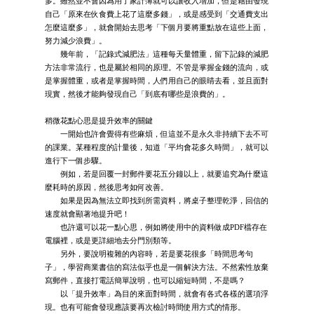
多。雖然並不會因為用了家計簿就可以讓收入增加，但是藉由發現
自己「原來在伙食費上花了這麼多錢」，或是感受到「交通費支出
怎麼這麼多」，就會開始去思考「下個月要將重點放在這些上面，
努力減少浪費」。
幾年前，「記錄式減肥法」這種每天量體重，留下記錄的減肥
方法非常流行，也是屬於相同的原理。不管是掌握金錢的流向，或
是掌握體重，或者是掌握時間，人們用自己的眼睛去看，並且面對
現實，然後才能夠發現自己「到底有哪些是浪費的」。
稍微花點心思是提升效率的關鍵
一開始也許會覺得有些麻煩，但這並不是永久非持續下去不可
的課業。某種程度的計量後，知道「平均會花多久時間」，就可以
進行下一個步驟。
例如，若是回覆一封郵件要花五分鐘以上，就要追究為什麼這
麼耗時的原因，然後思考如何改善。
如果是因為無法立即找到所需資料，將桌子整理乾淨，回信的
速度就會顯著地提升吧！
也許還可以花一點心思，例如將使用中的資料做成PDF檔存在
電腦裡，或是更詳細地去分門別類等。
另外，要說明複雜的內容時，若是要花很多「時間思考句
子」，學習商業書信的寫法似乎也是一個解決方法。不然索性放棄
寫郵件，直接打電話簡單說明，也可以縮短時間，不是嗎？
以「提升效率」為目的來面對時間，就會有各式各樣的選項浮
現。也有可能會發現應該要再次檢討時間使用方式的情形。