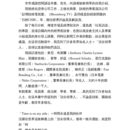
非常感謝您閱讀這本書。首先，向讀者做個簡單的自我介紹。
我曾經在證券公司工作，之後在商業、財經的專業資訊公司
「彭博財經電視臺」（Bloomberg TV）及同樣是財經新聞臺的
「日經CNBC」等，擔任經濟評論員及解說員。
除了每日分析、傳達市場及經濟狀況外，還負責「社長訪談」
的專題，並採訪國內外的經濟座談會，也曾以座談會主持人及專案
小組成員的身分登上講臺。同時以新聞工作者的觀點，給企業提供
建議。在這些活動當中，我見到了許多世界知名人士＝「頂尖領導
人」，並得以直接與他們談話。
我採訪過包括：東尼．布萊爾（Anthony Charles Lynton
Blair，英國前首相）、霍華．舒茲（Howard Schultz， 星巴克股份
有限公司﹝Starbucks Corporation﹞董事長兼執行長）、吉姆．羅
傑斯（Jim Rogers，國際著名投資家）、柳井正（迅銷集團﹝Fast
Retailing Co., Ltd.﹞，董事長兼社長）、永守重信（日本電產
﹝Nidec Corporation﹞，董事長兼社長）等名人，大約十年的期
間、人數超過一千人。
有創業家、投資家、政治家、學者、專家……真的見到了許多知名
人士。在這本書中所提到的「頂尖領導人」，不論是頭銜、國籍或
是年齡，都非常多樣化。
「Time is on my side」＝時間永遠是我的伙伴
活躍在世界這個舞臺上的「頂尖領導人」都有一個共通點，就是對
於「時