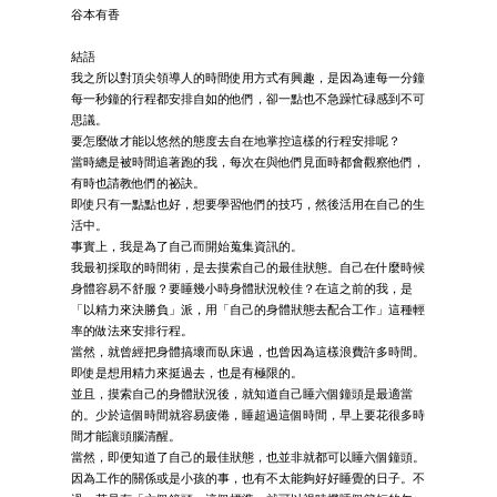
谷本有香
結語
我之所以對頂尖領導人的時間使用方式有興趣，是因為連每一分鐘
每一秒鐘的行程都安排自如的他們，卻一點也不急躁忙碌感到不可
思議。
要怎麼做才能以悠然的態度去自在地掌控這樣的行程安排呢？
當時總是被時間追著跑的我，每次在與他們見面時都會觀察他們，
有時也請教他們的祕訣。
即使只有一點點也好，想要學習他們的技巧，然後活用在自己的生
活中。
事實上，我是為了自己而開始蒐集資訊的。
我最初採取的時間術，是去摸索自己的最佳狀態。自己在什麼時候
身體容易不舒服？要睡幾小時身體狀況較佳？在這之前的我，是
「以精力來決勝負」派，用「自己的身體狀態去配合工作」這種輕
率的做法來安排行程。
當然，就曾經把身體搞壞而臥床過，也曾因為這樣浪費許多時間。
即使是想用精力來挺過去，也是有極限的。
並且，摸索自己的身體狀況後，就知道自己睡六個鐘頭是最適當
的。少於這個時間就容易疲倦，睡超過這個時間，早上要花很多時
間才能讓頭腦清醒。
當然，即便知道了自己的最佳狀態，也並非就都可以睡六個鐘頭。
因為工作的關係或是小孩的事，也有不太能夠好好睡覺的日子。不