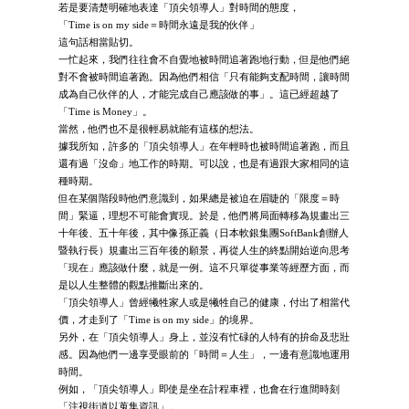
若是要清楚明確地表達「頂尖領導人」對時間的態度，
「Time is on my side＝時間永遠是我的伙伴」
這句話相當貼切。
一忙起來，我們往往會不自覺地被時間追著跑地行動，但是他們絕
對不會被時間追著跑。因為他們相信「只有能夠支配時間，讓時間
成為自己伙伴的人，才能完成自己應該做的事」。這已經超越了
「Time is Money」。
當然，他們也不是很輕易就能有這樣的想法。
據我所知，許多的「頂尖領導人」在年輕時也被時間追著跑，而且
還有過「沒命」地工作的時期。可以說，也是有過跟大家相同的這
種時期。
但在某個階段時他們意識到，如果總是被迫在眉睫的「限度＝時
間」緊逼，理想不可能會實現。於是，他們將局面轉移為規畫出三
十年後、五十年後，其中像孫正義（日本軟銀集團SoftBank創辦人
暨執行長）規畫出三百年後的願景，再從人生的終點開始逆向思考
「現在」應該做什麼，就是一例。這不只單從事業等經歷方面，而
是以人生整體的觀點推斷出來的。
「頂尖領導人」曾經犧牲家人或是犧牲自己的健康，付出了相當代
價，才走到了「Time is on my side」的境界。
另外，在「頂尖領導人」身上，並沒有忙碌的人特有的拚命及悲壯
感。因為他們一邊享受眼前的「時間＝人生」，一邊有意識地運用
時間。
例如，「頂尖領導人」即使是坐在計程車裡，也會在行進間時刻
「注視街道以蒐集資訊」。