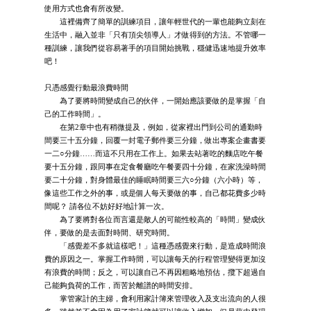
使用方式也會有所改變。
這裡備齊了簡單的訓練項目，讓年輕世代的一輩也能夠立刻在
生活中，融入並非「只有頂尖領導人」才做得到的方法。不管哪一
種訓練，讓我們從容易著手的項目開始挑戰，穩健迅速地提升效率
吧！
只憑感覺行動最浪費時間
為了要將時間變成自己的伙伴，一開始應該要做的是掌握「自
己的工作時間」。
在第2章中也有稍微提及，例如，從家裡出門到公司的通勤時
間要三十五分鐘，回覆一封電子郵件要三分鐘，做出專案企畫書要
一二○分鐘……而這不只用在工作上。如果去站著吃的麵店吃午餐
要十五分鐘，跟同事在定食餐廳吃午餐要四十分鐘，在家洗澡時間
要二十分鐘，對身體最佳的睡眠時間要三六○分鐘（六小時）等，
像這些工作之外的事，或是個人每天要做的事，自己都花費多少時
間呢？ 請各位不妨好好地計算一次。
為了要將對各位而言還是敵人的可能性較高的「時間」變成伙
伴，要做的是去面對時間、研究時間。
「感覺差不多就這樣吧！」這種憑感覺來行動，是造成時間浪
費的原因之一。掌握工作時間，可以讓每天的行程管理變得更加沒
有浪費的時間；反之，可以讓自己不再因粗略地預估，攬下超過自
己能夠負荷的工作，而苦於離譜的時間安排。
掌管家計的主婦，會利用家計簿來管理收入及支出流向的人很