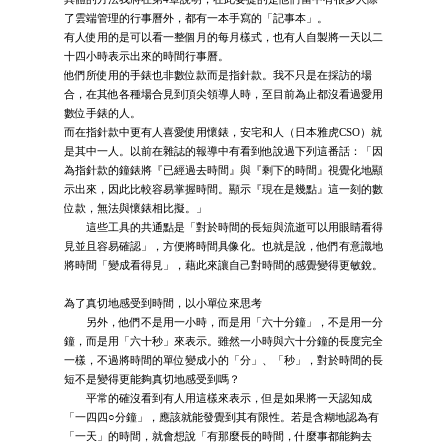
了雲端管理的行事曆外，都有一本手寫的「記事本」。
有人使用的是可以看一整個月的每月樣式，也有人自製將一天以二
十四小時表示出來的時間行事曆。
他們所使用的手錶也非數位款而是指針款。我不只是在採訪的場
合，在其他各種場合見到頂尖領導人時，至目前為止都沒看過愛用
數位手錶的人。
而在指針款中更有人喜愛使用懷錶，安宅和人（日本雅虎CSO）就
是其中一人。以前在雜誌的報導中有看到他說過下列這番話：「因
為指針款的鐘錶將『已經過去時間』與『剩下的時間』視覺化地顯
示出來，因此比較容易掌握時間。顯示『現在是幾點』這一刻的數
位款，無法與懷錶相比擬。」
這些工具的共通點是「對於時間的長短與流逝可以用眼睛看得
見並且容易確認」，方便將時間具像化。也就是說，他們有意識地
將時間「變成看得見」，藉此來讓自己對時間的感覺變得更敏銳。
為了真切地感受到時間，以小單位來思考
另外，他們不是用一小時，而是用「六十分鐘」，不是用一分
鐘，而是用「六十秒」來表示。雖然一小時與六十分鐘的長度完全
一樣，不過將時間的單位變成小的「分」、「秒」，對於時間的長
短不是變得更能夠真切地感受到嗎？
平常的確沒看到有人用這樣來表示，但是如果將一天認知成
「一四四○分鐘」，應該就能發覺到其有限性。若是含糊地認為有
「一天」的時間，就會想說「有那麼長的時間，什麼事都能夠去