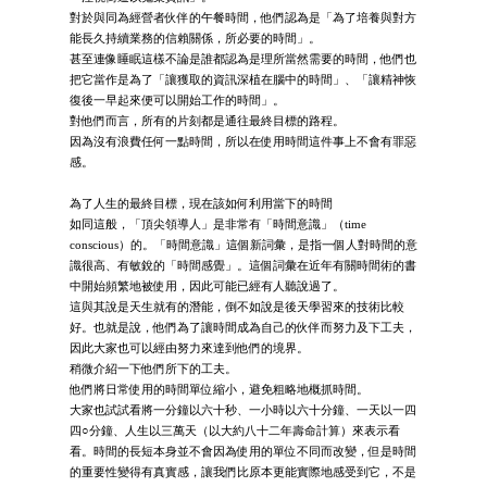
對於與同為經營者伙伴的午餐時間，他們認為是「為了培養與對方
能長久持續業務的信賴關係，所必要的時間」。
甚至連像睡眠這樣不論是誰都認為是理所當然需要的時間，他們也
把它當作是為了「讓獲取的資訊深植在腦中的時間」、「讓精神恢
復後一早起來便可以開始工作的時間」。
對他們而言，所有的片刻都是通往最終目標的路程。
因為沒有浪費任何一點時間，所以在使用時間這件事上不會有罪惡
感。
為了人生的最終目標，現在該如何利用當下的時間
如同這般，「頂尖領導人」是非常有「時間意識」（time
conscious）的。「時間意識」這個新詞彙，是指一個人對時間的意
識很高、有敏銳的「時間感覺」。這個詞彙在近年有關時間術的書
中開始頻繁地被使用，因此可能已經有人聽說過了。
這與其說是天生就有的潛能，倒不如說是後天學習來的技術比較
好。也就是說，他們為了讓時間成為自己的伙伴而努力及下工夫，
因此大家也可以經由努力來達到他們的境界。
稍微介紹一下他們所下的工夫。
他們將日常使用的時間單位縮小，避免粗略地概抓時間。
大家也試試看將一分鐘以六十秒、一小時以六十分鐘、一天以一四
四○分鐘、人生以三萬天（以大約八十二年壽命計算）來表示看
看。時間的長短本身並不會因為使用的單位不同而改變，但是時間
的重要性變得有真實感，讓我們比原本更能實際地感受到它，不是