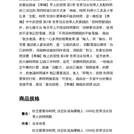
的最短路線 【專欄】早上的習慣 第2章 世界頂尖領導人支配時間
的三項法則 用同時進行的方式來「伸縮」時間 利用小工具及小單
位來「支配」時間 安排什麼事都不做的時間，是一種投資 【專
欄】中午的習慣 第3章 世界頂尖領導人所實踐的「把時間變成伙
伴」的七種方法 每天早上不惜花時間重列「待辦事項清單」 使用
的不是筆記型電腦，而是「不用花時間開闔的平板電腦」 藉由
「散步會議」產生一心多用的相乘效果 讓「輸入」與「輸出」同
等量 邀請家人參加派對，盡「父親的責任」 切斷電源以獲得「自
己的時間」 與能夠信賴的同伴搭擋，消除因「對立」所產生的時
間浪費 【專欄】晚上的習慣 第4章 世界頂尖領導人「提升效率」
的六種時間術 記錄工作時間，追究「浪費時間的原因」 一秒鐘決
定午餐吃什麼，鍛鍊「決斷力」 給自己施加「期限效果」的壓
力，把會議時間減半 熟記重要資訊，進入「即戰力」狀態 利用視
覺掌控行程，將時間徹底地「可視化」 藉由在一天當中分好幾次
迎接早晨，展現「最佳狀態」 【專欄】睡眠的習慣 結語
商品規格
你怎麼看待時間, 決定你成為哪種人: 1000位世界頂尖領
書名 /
導人的時間觀
作者 /
谷本有香
你怎麼看待時間, 決定你成為哪種人: 1000位世界頂尖領