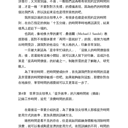
涉進行，又另當別論。不過，一般他們認為唯有依照約定的時間到
達，才是一種「不要對對方失禮」的禮儀表現。因為他們的時間價
值比我們高，所以說起來這也是理所當然的吧。
我所採訪過的頂尖領導人中，有很多也都是依照約定的時間
到，在自己指定的例如「十五分鐘」的時間準時地將話講完，結束
後馬上趕赴下一場約。
也因此，像哈佛大學的麥可．桑德爾（Michael J. Sandel）教
授那樣，面對不肯罷休要求「再問一題就好了」的我，很努力地擠
出時間受訪，讓我對於他這位「有人格的人」印象非常深刻。
一旦被大家認為「是非常忙碌的人」、「這個人的時間價值很
高」後，若還能有這種小體貼，就可以讓人留下好印象。這或許也
算是「提高時間價值」的好處之一。制敵所需的是了解敵人、研究
敵人。
為了掌控時間，把時間變成伙伴，首先讓我們對於時間的流逝
及所需要的時間變得敏感一些吧。如果能夠做到這點，那麼你對自
在地操控、掌管時間的感覺就可以又更靠近一步了。
第4章 世界頂尖領導人「提升效率」的六種時間術（摘錄）
記錄工作時間，追究「浪費時間的原因」
在最後這一章要介紹的是，為了要像頂尖領導人那樣提升時間
使用方式的效率，更加具體的訓練方法。
雖然時間是看不見的存在，但是就如同鍛鍊身體般地消除時間
浪費，就可以養成剛柔並濟的使用方式。依照訓練的不同，時間的