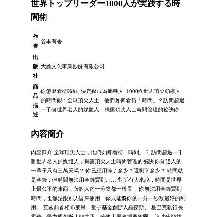
世界トップリーダー1000人が実践する時
間術
作
谷本有香
者
出
版
大雁文化事業股份有限公司
社
商
你怎麼看待時間, 決定你成為哪種人: 1000位世界頂尖領導人
品
的時間觀：全球頂尖人士，他們如何看待「時間」？訪問超過
描
一千個世界名人的媒體人，揭露頂尖人士時間管理的祕訣你
述
內容簡介
內容簡介 全球頂尖人士，他們如何看待「時間」？ 訪問超過一千
個世界名人的媒體人，揭露頂尖人士時間管理的祕訣 你知道人的
一輩子只有三萬天嗎？ 你已經用掉了多少？還剩下多少？ 時間就
是金錢，但時間無法用金錢買到…… 對所有人來說，時間是世界
上最公平的東西，每個人的一分鐘都一樣長， 你無法用金錢買到
時間，也無法跟別人借來使用，你只能將你的一分一秒做最好的利
用。 英國前首相布萊爾、量子基金創辦人羅傑斯、 星巴克執行長
霍華、優衣庫創辦人柳井正，哈佛大學教授桑德爾， 這些出類拔