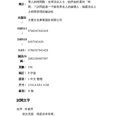
導人的時間觀：全球頂尖人士，他們如何看待「時
簡介 /
間」？訪問超過一千個世界名人的媒體人，揭露頂尖人
士時間管理的祕訣你
出版社
大雁文化事業股份有限公司
/
ISBN13
9786267045428
/
ISBN10
6267045420
/
EAN /
9786267045428
誠品26
2682206487007
碼 /
頁數 /
196
裝訂 /
P:平裝
語言 /
1:中文 繁體
尺寸 /
21X14.8X1.1CM
級別 /
N:無
試閱文字
自序 : 作者序
初次見面，我是谷本有香。