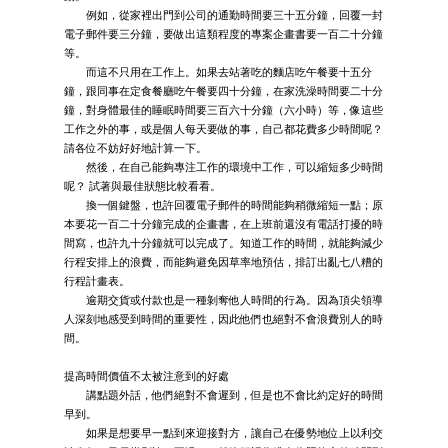
例如，從家裡出門到公司的通勤時間要三十五分鐘，回覆一封
電子郵件要三分鐘，要做出這類程度的專案企畫書要一百二十分鐘
等。
而這不只用在工作上。如果去站著吃的麵店吃午餐要十五分
鐘，跟同事在定食餐廳吃午餐要四十分鐘，在家洗澡時間要二十分
鐘，對身體最佳的睡眠時間要三百六十分鐘（六小時）等，像這些
工作之外的事，或是個人每天要做的事，自己都花費多少時間呢？
請各位不妨好好地計算一下。
然後，在自己能夠專注工作的環境中工作，可以縮短多少時間
呢？ 試著與最佳狀態比較看看。
換一個鍵盤，也許回覆電子郵件的時間能夠稍微縮短一點；原
本要花一百二十分鐘完成的企畫書，在上班前還沒有電話打擾的時
間寫，也許九十分鐘就可以完成了。知道工作的時間，就能夠減少
行程安排上的浪費，而能夠避免因草率地預估，排訂出亂七八糟的
行程計畫表。
逾期交貨或付款也是一種剝奪他人時間的行為。因為頂尖領導
人深刻地感受到時間的重要性，因此他們也絕對不會浪費別人的時
間。
提高時間價值不太被注意到的好處
講點題外話，他們絕對不會遲到，但是也不會比約定好的時間
早到。
如果是想要早一點到來迎接對方，讓自己在優勢地位上以利交