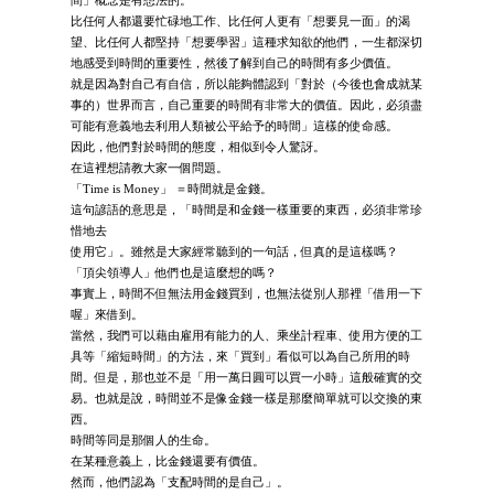
間」概念是有想法的。
比任何人都還要忙碌地工作、比任何人更有「想要見一面」的渴
望、比任何人都堅持「想要學習」這種求知欲的他們，一生都深切
地感受到時間的重要性，然後了解到自己的時間有多少價值。
就是因為對自己有自信，所以能夠體認到「對於（今後也會成就某
事的）世界而言，自己重要的時間有非常大的價值。因此，必須盡
可能有意義地去利用人類被公平給予的時間」這樣的使命感。
因此，他們對於時間的態度，相似到令人驚訝。
在這裡想請教大家一個問題。
「Time is Money」 ＝時間就是金錢。
這句諺語的意思是，「時間是和金錢一樣重要的東西，必須非常珍
惜地去
使用它」。雖然是大家經常聽到的一句話，但真的是這樣嗎？
「頂尖領導人」他們也是這麼想的嗎？
事實上，時間不但無法用金錢買到，也無法從別人那裡「借用一下
喔」來借到。
當然，我們可以藉由雇用有能力的人、乘坐計程車、使用方便的工
具等「縮短時間」的方法，來「買到」看似可以為自己所用的時
間。但是，那也並不是「用一萬日圓可以買一小時」這般確實的交
易。也就是說，時間並不是像金錢一樣是那麼簡單就可以交換的東
西。
時間等同是那個人的生命。
在某種意義上，比金錢還要有價值。
然而，他們認為「支配時間的是自己」。