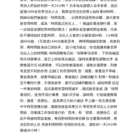
萃的人們如何利用一天24小時？ 日本知名媒體人谷本有香，採訪
超過1000名世界頂尖人士，觀察這些頂尖領導人如何看待時間，
歸納出他們敏銳的「時間意識」，以簡單的說明和步驟，讓大家有
效管理時間，成為「時間真正的主人」！ 無論你要改變什麼，第
一步就是改變你對時間的看法！ 如果你老是被時間追著跑，代表
你不懂得如何支配時間， 頂尖人士會把1分鐘當成60秒、1小時當
成60分鐘、1天當成1440分鐘來思考， 將時間細緻切割後，有效利
用，將時間做為自己的伙伴。 從小地方做起，你也能擁有像世界
頂尖人士的時間觀 ‧時時調整每日的「待辦事項清單」 下班前確認
明天待辦事項，當日上班前再次確認，隨時依重要性調整次序 ‧改
變會議方式 站著開會，可以加快會議進程；邊散步邊開會，則會
有意想不到的作用 ‧記錄工作所需時間 憑「感覺」衡量並不準確，
要改善效率，就要準確記錄，事後檢討 ‧訓練決斷力 利用一秒鐘決
定午餐吃什麼，不僅有效率，還可以訓練判斷能力 ‧縮短時限 設定
一件事的時限，並試著將所需時間減半，測試能否達成 ‧讓「時間
看得到」 使用手寫行事曆、指針式手錶，讓時間、行程能實際看
到，徹底「具體化」 ‧提高專注力的小祕訣 早上聽一首古典音樂、
中午時冥想幾分鐘，都能有效提高專注力 學習世界頂尖人士的時
間術，培養讓工作加倍進行的「思考」和「習慣」 改變自己，從
此不再被時間追著跑，奪回對時間的掌控權 你怎麼看待時間，將
決定你的人生 有效利用時間=珍惜你的生命。 讓你的一天24小時
變成48小時！