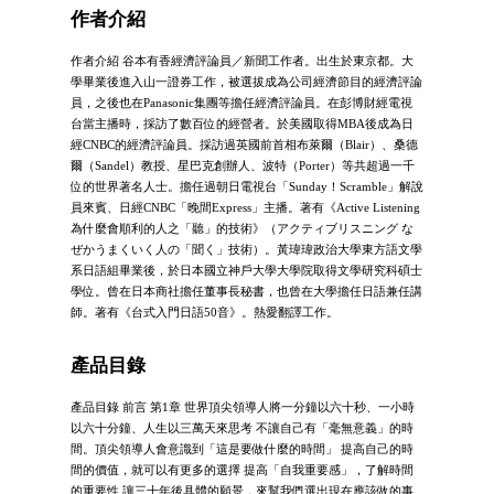
作者介紹
作者介紹 谷本有香經濟評論員／新聞工作者。出生於東京都。大
學畢業後進入山一證券工作，被選拔成為公司經濟節目的經濟評論
員，之後也在Panasonic集團等擔任經濟評論員。在彭博財經電視
台當主播時，採訪了數百位的經營者。於美國取得MBA後成為日
經CNBC的經濟評論員。採訪過英國前首相布萊爾（Blair）、桑德
爾（Sandel）教授、星巴克創辦人、波特（Porter）等共超過一千
位的世界著名人士。擔任過朝日電視台「Sunday！Scramble」解說
員來賓、日經CNBC「晚間Express」主播。著有《Active Listening
為什麼會順利的人之「聽」的技術》（アクティブリスニング な
ぜかうまくいく人の「聞く」技術）。黃瑋瑋政治大學東方語文學
系日語組畢業後，於日本國立神戶大學大學院取得文學研究科碩士
學位。曾在日本商社擔任董事長秘書，也曾在大學擔任日語兼任講
師。著有《台式入門日語50音》。熱愛翻譯工作。
產品目錄
產品目錄 前言 第1章 世界頂尖領導人將一分鐘以六十秒、一小時
以六十分鐘、人生以三萬天來思考 不讓自己有「毫無意義」的時
間。頂尖領導人會意識到「這是要做什麼的時間」 提高自己的時
間的價值，就可以有更多的選擇 提高「自我重要感」，了解時間
的重要性 讓三十年後具體的願景，來幫我們選出現在應該做的事