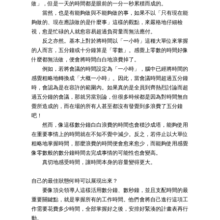
做」，但是一天的時間都是眼前的一分一秒累積而成的。
當然，也是有能夠做與不能夠做的事，如果不以「只有現在能
夠做的、現在應該做的是什麼事」這樣的觀點，來嚴格地仔細檢
視，愈是忙碌的人就愈容易超過負荷量而無法應付。
反之亦然。基本上對於將時間以「一小時」這種大單位來掌握
的人而言，五分鐘或十分鐘算是「零數」。感覺上零數的時間好像
什麼都無法做，便會將時間白白地浪費掉了。
例如，若將會議的時間設定為「一小時」，腦中已經將時間的
感覺粗略地轉換成「大概一小時」。因此，當會議時間超過五分鐘
時，會認為是在容許的範圍內。如果真的是全員到齊熱烈討論而超
過五分鐘的會議，那就另當別論，但很多時候都是因為對時間無自
覺所造成的，而在場的所有人甚至都沒有發覺到多浪費了五分鐘
吧！
然而，像這樣數分鐘白白浪費的時間也會積沙成塔，能夠使用
在重要事情上的時間就在不知不覺中減少。反之，若停止以大單位
粗略地掌握時間，那麼浪費的時間便會愈來愈少，而能夠使用感覺
像零數般的數分鐘時間去完成事情的可能性也會變高。
真切地感受時間，讓時間本身的容量變得更大。
自己的最佳狀態何時可以展現出來？
要像頂尖領導人這樣活用數分鐘、數秒鐘，並且支配時間的最
重要關鍵點，就是掌握所有的工作時間。他們會將自己進行這項工
作需要花費多少時間，全部掌握好之後，安排好緊湊的計畫表再行
動。