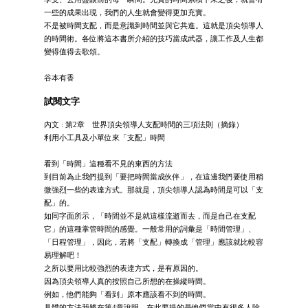
一些的成果出現，我們的人生就會變得更加充實。
不是被時間支配，而是意識到時間並與它共進。這就是頂尖領導人
的時間術。各位將這本書所介紹的技巧當成武器，讓工作及人生都
變得值得去歌頌。
谷本有香
試閱文字
內文 : 第2章 世界頂尖領導人支配時間的三項法則（摘錄）
利用小工具及小單位來「支配」時間
看到「時間」這種看不見的東西的方法
到目前為止我們提到「要把時間當成伙伴」，在這邊我們要使用稍
微強烈一些的表達方式。那就是，頂尖領導人認為時間是可以「支
配」的。
如同字面所示，「時間並不是就這樣流逝而去，而是自己在支配
它」的這種掌管時間的感覺。一般常用的詞彙是「時間管理」、
「日程管理」，因此，若將「支配」轉換成「管理」應該就比較容
易理解吧！
之所以要用比較強烈的表達方式，是有原因的。
因為頂尖領導人真的按照自己所想的在操縱時間。
例如，他們能夠「看到」原本應該看不到的時間。
具體的方法我將在第4章說明，在此要提的是他們當中有很多人除