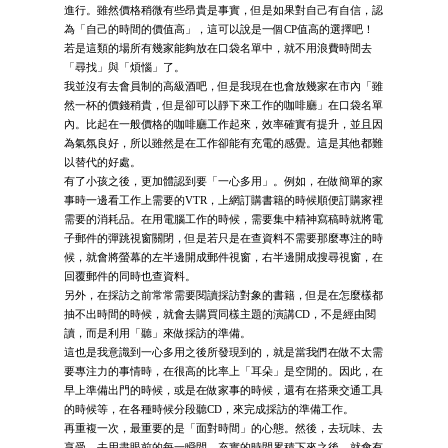
進行。雖然價格稍微有些昂貴是事實，但是如果對自己有自信，認
為「自己的時間的價值高」，這可以說是一個CP值高的選擇吧！
若是這類的場所有幾家能夠放在口袋名單中，就不用浪費時間去
「尋找」與「煩惱」了。
我並沒有去會員制的高級酒吧，但是我現在也會放幾家在市內「雖
然一杯的價錢稍貴，但是卻可以靜下來工作的咖啡廳」在口袋名單
內。比起在一般價格的咖啡廳工作起來，效率確實有提升，並且因
為氣氛良好，所以雖然是在工作卻能有充電的感覺。這是其他都難
以替代的好處。
有了小孩之後，更加體認到要「一心多用」。例如，在做簡單的家
事時一邊看工作上需要的VTR，上網訂購書籍的時候順便訂購家裡
需要的消耗品。在用電腦工作的時候，需要集中精神寫稿時就將電
子郵件的彈跳視窗關閉，但是若只是在查資料不需要那麼專注的時
候，就會將螢幕的左半邊開成郵件視窗，右半邊開成搜尋視窗，在
回覆郵件的同時也查資料。
另外，在採訪之前常常需要閱讀採訪對象的書籍，但是在怎麼樣都
抽不出時間的時候，就會去購買同樣主題的演講CD，不是經由閱
讀，而是利用「聽」來做採訪的準備。
這也是我意識到一心多用之後所發現到的，就是當我們在做不太需
要專注力的事情時，在很高的比率上「耳朵」是空閒的。因此，在
早上準備出門的時候，或是在做家事的時候，還有在搭乘交通工具
的時候等，在各種時候分段聽CD，來完成採訪的準備工作。
再重複一次，最重要的是「面對時間」的心態。然後，去玩味、去
享受、去用盡眼前的每一瞬間。充實的時間累積下來之後，就會有