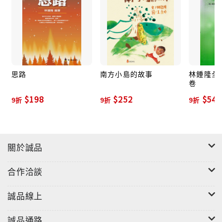
思路
南方小島的故事
林鍾隆全集
卷
$198
$252
$540
9折
9折
9折
關於誠品
合作洽談
誠品線上
誠品通路