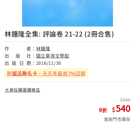
林鍾隆全集: 評論卷 21-22 (2冊合售)
作
者：
林鍾隆
出
版
社：
國立臺灣文學館
出
版
日
期：
2016/11/30
刷
誠品聯名卡
，天天享最高7%回饋
大量採購團購專區
600
540
9
查詢門市庫存