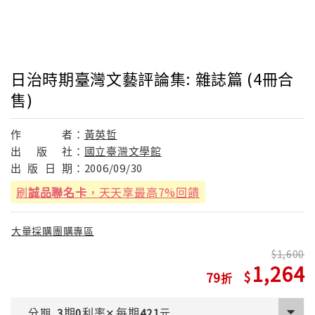
日治時期臺灣文藝評論集: 雜誌篇 (4冊合
售)
作
者：
黃英哲
出
版
社：
國立臺灣文學館
出
版
日
期：
2006/09/30
刷
誠品聯名卡
，天天享最高7%回饋
大量採購團購專區
1,600
1,264
79
期
利率
每期
分期
3
0
✕
421
元