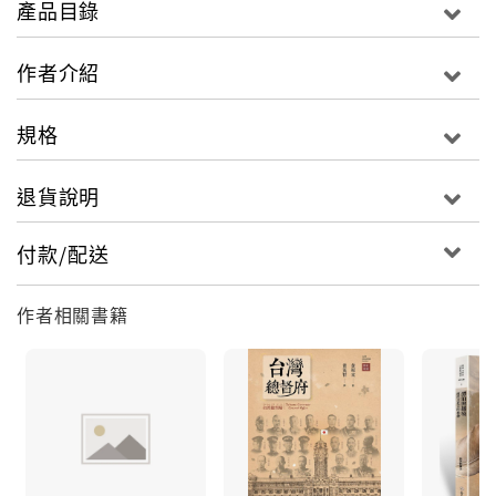
產品目錄
一種客觀的距離，也許是他這十餘年來視野遼闊，論述
不斷精進的強大根基後盾。本書是他學術研究、授業解
作者介紹
惑之餘的副產品，無心插柳而柳蔭怡人，像是讀書札
記、散文隨筆，或記事，或懷人，有回憶往事的台灣
規格
情，更有在地觀察的日本現象，無論感懷、嗟嘆、建言
或批評，都充滿知識份子的淑世熱情，堅持去偽存真、
退貨說明
實事求是的態度。」
－－封德屏
付款/配送
「取名《櫻花．流水》是取自我喜歡的詩人張錯先生的
作者相關書籍
詩〈與先勇國清夜飲『醉心』料理〉中的字句，詩人張
錯先生的東瀛描寫非常人能及，刻骨銘心，體會甚深。
我十二年的留學生生活先後住過現合併成筑波市的櫻
村、東京、大阪、京都，但是，這輩子最難忘的歲月是
只有夢想沒有明天的京都歲月，以及出國留學前南港舊
庄近四年的學徒生活，那是我作為一位『大學教員』的
起點。離鄉三十多年，在經歷過不少風霜之後，逐漸意