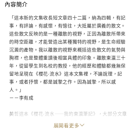
內容簡介
「這本新的文集收長短文章四十二篇，納為四輯，有記
事，有評論，有感懷，有憶往，大抵屬於廣義的散文。
這些散文反映的是一種離散的視野，正因為離散所帶來
的時空距離，才能營造出某種獨特的視野，是生命經驗
沉澱的產物。我以離散的視野來概括這些散文的氣勢與
胸襟，也是整體重讀後相當具體的印象。離散東瀛三十
年，從留學生到名校的教授，他的經歷和體驗都幾無保
留地呈現在《櫻花‧流水》這本文集裡，不論說理，記
事，或者抒懷，都是誠摯之作。因為誠摯，所以感
人。」
－－李有成
英哲這本《櫻花‧流水——我的東瀛筆記》，大部分文章
發表於《文訊》專欄「『百草言』，自二○○九年八月
展開看更多
起，三個月一篇，歷經七年多結集。長期居留海外研究
教學，不受國內政治社會紛擾影響，讓英哲和台灣保持