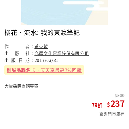
櫻花．流水: 我的東瀛筆記
作
者：
黃英哲
出
版
社：
允晨文化實業股份有限公司
出
版
日
期：
2017/03/31
刷
誠品聯名卡
，天天享最高7%回饋
大量採購團購專區
300
237
79
查詢門市庫存