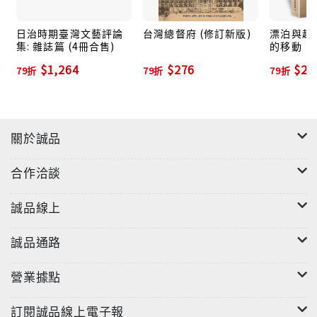
識到作為一個知識人的重要，知識人不應當敏銳的掌握
時代風向球，迎合時勢，隨波逐流。因為是知識人；所
日治時期臺灣文藝評論
台灣總督府 (修訂新版)
漂泊與越境
集: 雜誌篇 (4冊合售)
的移動
以能夠看淡個人的成敗得失；因為是知識人，所以能夠
$1,264
$276
$25
跨越政治的岐見；因為是知識人，所以能夠跨越人與人
79折
79折
79折
之間的籓籬、國與國之間的界線，這是我近年逐漸體悟
到的道理。」
－－黃英哲
關於誠品
合作洽談
誠品線上
誠品通路
營業據點
訂閱誠品線上電子報