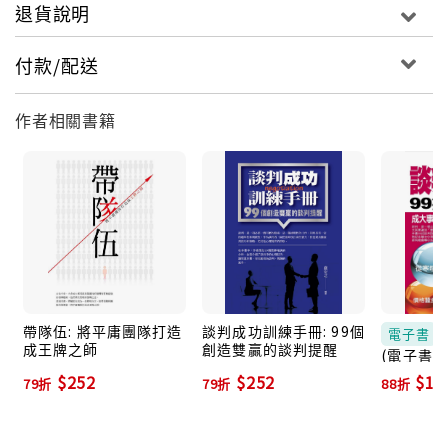
退貨說明
付款/配送
作者相關書籍
帶隊伍: 將平庸團隊打造
談判成功訓練手冊: 99個
電子書
成王牌之師
創造雙贏的談判提醒
(電子書)
$252
$252
$19
79折
79折
88折