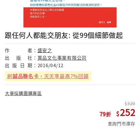
跟任何人都能交朋友: 從99個細節做起
作
者：
盛安之
出
版
社：
菁品文化事業有限公司
出
版
日
期：
2016/04/12
刷
誠品聯名卡
，天天享最高7%回饋
大量採購團購專區
320
252
79
查詢門市庫存