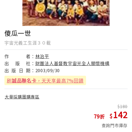
傻瓜一世
宇宙光義工生涯３０載
作
者：
林治平
出
版
社：
財團法人基督教宇宙光全人關懷機構
出
版
日
期：
2003/09/30
刷
誠品聯名卡
，天天享最高7%回饋
大量採購團購專區
180
142
79
查詢門市庫存