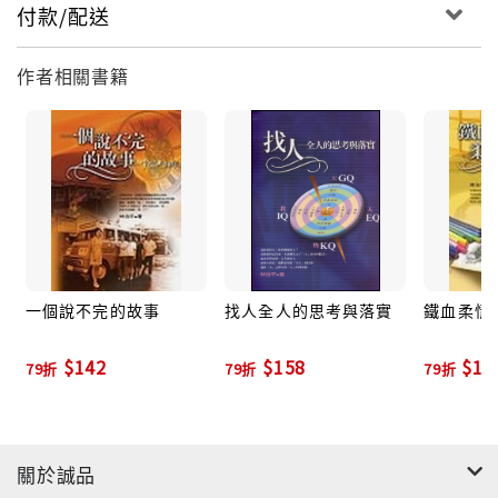
付款/配送
作者相關書籍
一個說不完的故事
找人全人的思考與落實
鐵血柔情
$142
$158
$14
79折
79折
79折
關於誠品