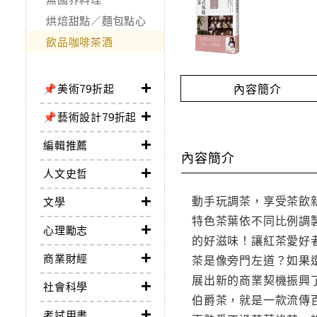
烘焙甜點／麵包點心
飲品咖啡茶酒
內容簡介
📌美術79折起
📌藝術設計79折起
編輯推薦
內容簡介
人文史哲
動手玩調茶，享受茶飲
文學
特色茶葉依不同比例調
心理勵志
的好滋味！讓紅茶愛好
商業財經
茶是像旁門左道？如果
展出新的商業契機振興
社會科學
伯爵茶，就是一款流傳
考試用書