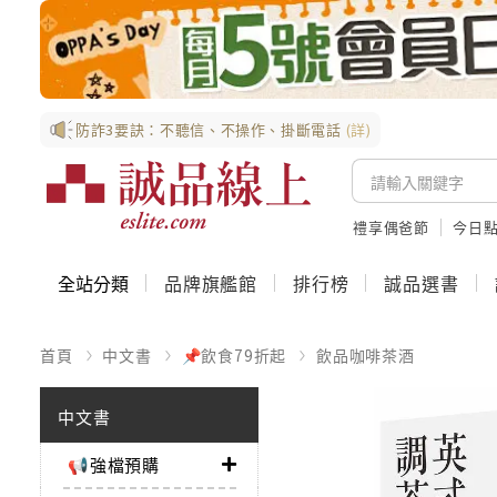
防詐3要訣：不聽信、不操作、掛斷電話
(詳)
禮享偶爸節
今日
全站分類
品牌旗艦館
排行榜
誠品選書
首頁
中文書
📌飲食79折起
飲品咖啡茶酒
中文書
📢強檔預購