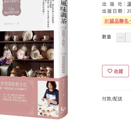
出
版
社：
出
版
日
期：
2
刷
誠品聯名
數量
收藏
付款/配送