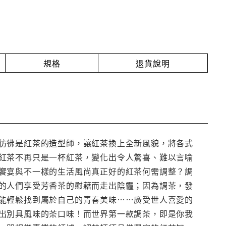
規格
退貨說明
彷彿是紅茶的造型師，讓紅茶換上全新風貌，將各式
紅茶不再只是一杯紅茶，變化出令人驚喜、難以言喻
饗宴與不一樣的生活風尚真正好的紅茶何需調整？調
的人們享受芳香茶的慰藉而走出陰霾；因為調茶，發
能輕鬆找到屬於自己的青春美味……廣受世人喜愛的
出別具風味的茶口味！而世界第一款調茶，即是你我