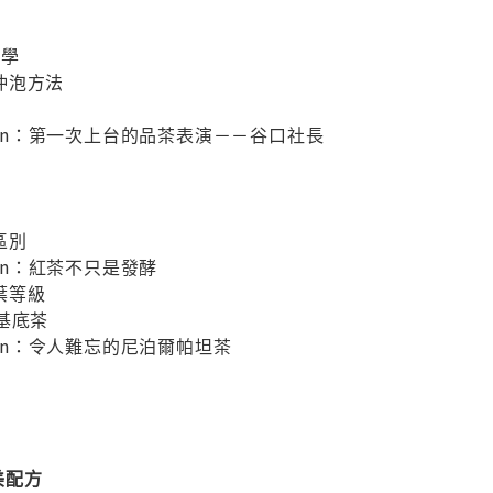
教學
沖泡方法
 Column：第一次上台的品茶表演－－谷口社長
區別
olumn：紅茶不只是發酵
葉等級
基底茶
Column：令人難忘的尼泊爾帕坦茶
美配方