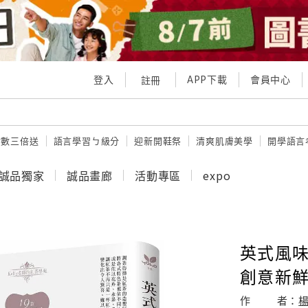
登入
APP下載
會員中心
註冊
點數三倍送
語言學習ㄅ級分
迎新開鞋祭
清爽肌膚美學
開學語言
誠品獨家
誠品畫廊
活動專區
expo
英式風味
創意新
作
者：
楊