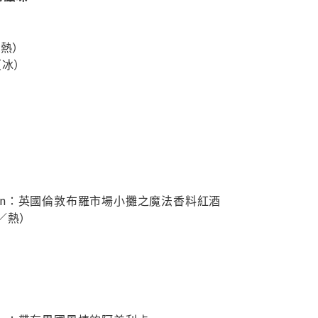
（熱）
（冰）
 Column：英國倫敦布羅市場小攤之魔法香料紅酒
／熱）