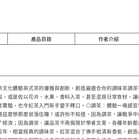
產品目錄
作者介紹
新文化體驗英式茶的優雅與創新，創造最適合你的調味茶調茶
製，或是佐以花卉、水果、香料入茶，甚至混搭日常食材，讓
者驚豔，也令紅茶入門新手愛不釋口。◎調茶：體驗一場感官
還這麼想那麼就落伍囉！或許你不知道，因為調茶，讓戰爭中
了經濟；因為調茶，讓品茶不再侷限於學者文青、各種年齡都
百年、相當經典的調味茶，紅茶混合了佛手柑清新香氣，創造