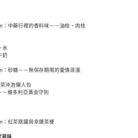
 Column：中藥行裡的香料味－－油桂、肉桂
伴
－水
牛奶
 Column：砂糖－－無保存期限的愛情浪漫
紅茶沖泡懶人包
－－維多利亞黃金守則
Column：紅茶跳躍與幸運茶梗
常滋味