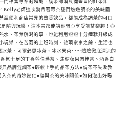
一門相當專業的領域，調茶師須具備豐富的紅茶知
Kelly老師這次將帶著眾茶迷們悠遊調茶的美味國
甚至便利商店常見的熟悉飲品，都能成為調茶的可口
製或是隨興玩樂，這本書都能讓你開心享受調茶樂趣！◎
熱水、茶葉解渴的事，也能利用短短十分鐘就升級成
小玩樂，在苦悶的上班時刻、雜瑣家事之餘，生活也
蜜冰茶、可爾必思冰茶、冰水果茶……體驗徹底清涼的
●香氣十足的丁香藍伯爵茶、焦糖蘋果肉桂茶、酒香白
經典品牌混調茶●輕鬆上手的品茶方法●調茶不失敗教
奶入茶的奇妙變化●糖與茶的美味關係●如何泡出好喝