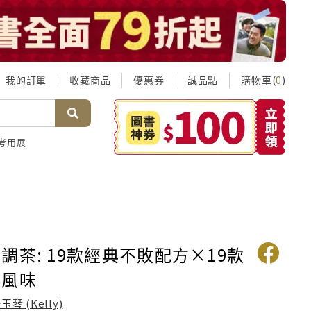
我的訂單
收藏商品
優惠券
誠品點
購物車(
)
0
考用展
調茶: 19款經典不敗配方×19款
鮮風味
玉琴 (Kelly)