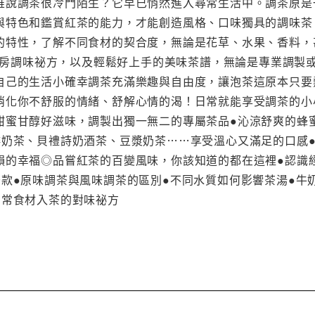
誰說調茶很冷門陌生？它早已悄然進入尋常生活中。調茶原是
與特色和鑑賞紅茶的能力，才能創造風格、口味獨具的調味茶。
的特性，了解不同食材的契合度，無論是花草、水果、香料，
公開私房調味祕方，以及輕鬆好上手的美味茶譜，無論是專業調
自己的生活小確幸調茶充滿樂趣與自由度，讓泡茶這原本只要
消化你不舒服的情緒、舒解心情的渴！日常就能享受調茶的小
甜蜜甘醇好滋味，調製出獨一無二的專屬茶品●沁涼舒爽的蜂
啡奶茶、貝禮詩奶酒茶、豆漿奶茶……享受溫心又滿足的口感
韻的幸福◎品嘗紅茶的百變風味，你該知道的都在這裡●認識
茶款●原味調茶與風味調茶的區別●不同水質如何影響茶湯●牛
日常食材入茶的對味祕方