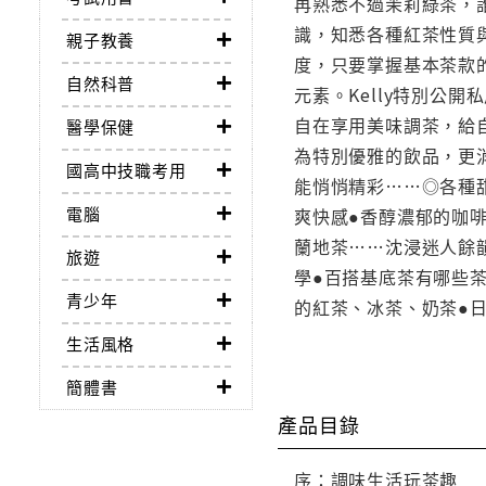
再熟悉不過茉莉綠茶，
識，知悉各種紅茶性質
親子教養
度，只要掌握基本茶款
自然科普
元素。Kelly特別
自在享用美味調茶，給
醫學保健
為特別優雅的飲品，更
國高中技職考用
能悄悄精彩……◎各種
電腦
爽快感●香醇濃郁的咖
蘭地茶……沈浸迷人餘
旅遊
學●百搭基底茶有哪些
青少年
的紅茶、冰茶、奶茶●
生活風格
簡體書
產品目錄
序：調味生活玩茶趣