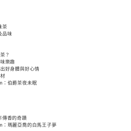
味茶
及品味
調茶？
美味樂趣
喝出好身體與好心情
食材
olumn：伯爵茶夜未眠
年傳香的奇蹟
Column：瑪麗亞喬的白馬王子夢