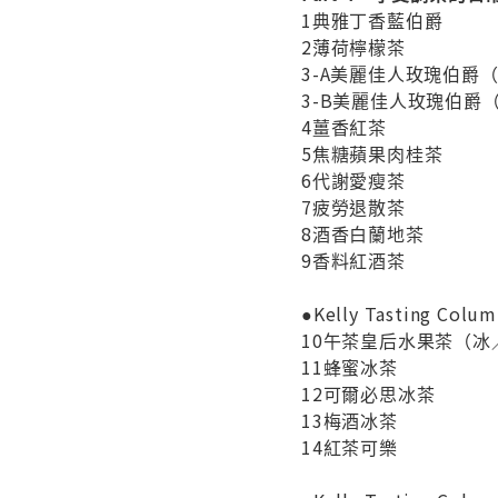
1典雅丁香藍伯爵
2薄荷檸檬茶
3-A美麗佳人玫瑰伯爵
3-B美麗佳人玫瑰伯爵
4薑香紅茶
5焦糖蘋果肉桂茶
6代謝愛瘦茶
7疲勞退散茶
8酒香白蘭地茶
9香料紅酒茶
●Kelly Tasting
10午茶皇后水果茶（冰
11蜂蜜冰茶
12可爾必思冰茶
13梅酒冰茶
14紅茶可樂