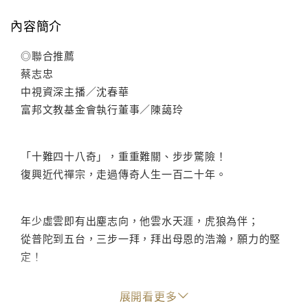
內容簡介
◎聯合推薦
蔡志忠
中視資深主播／沈春華
富邦文教基金會執行董事／陳藹玲
「十難四十八奇」，重重難關、步步驚險！
復興近代禪宗，走過傳奇人生一百二十年。
年少虛雲即有出塵志向，他雲水天涯，虎狼為伴；
從普陀到五台，三步一拜，拜出母恩的浩瀚，願力的堅
定！
展開看更多
八國聯軍撼醒沉睡的巨龍，世紀末動亂的時代，不安的