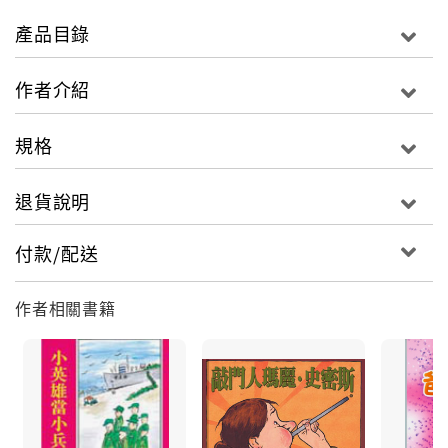
人心，
產品目錄
誰能帶領眾人走過混亂的年代？
作者介紹
熱水燙手，茶杯墮地，在高旻寺疑根頓斷而開悟。
講經弘法，廣闢道場，建寺安僧，復興禪門，兼弘五
規格
宗。
退貨說明
歷經了十難四十八奇，不改老和尚度盡眾生的悲願，
付款/配送
不論雲起又雲落，總說「空花佛事，時時要做；水月道
場，處處要建」。
作者相關書籍