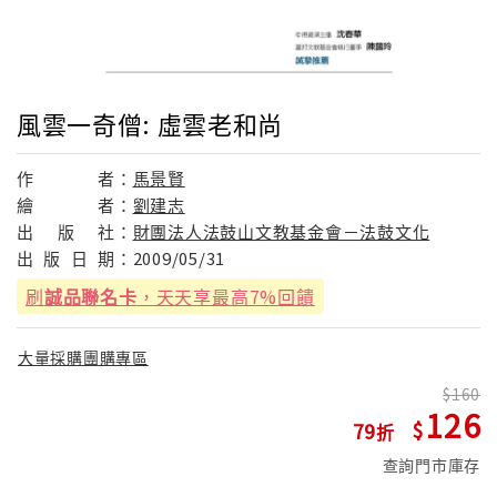
風雲一奇僧: 虛雲老和尚
作
者：
馬景賢
繪
者：
劉建志
出
版
社：
財團法人法鼓山文教基金會－法鼓文化
出
版
日
期：
2009/05/31
刷
誠品聯名卡
，天天享最高7%回饋
大量採購團購專區
160
126
79
查詢門市庫存