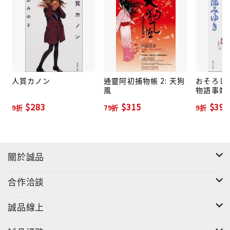
人質カノン
通靈阿初捕物帳 2: 天狗
おそろし:
風
物語事始 
$283
$315
$391
9折
79折
9折
關於誠品
合作洽談
誠品線上