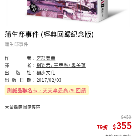
蒲生邸事件 (經典回歸紀念版)
蒲生邸事件
作
者：
宮部美幸
譯
者：
劉姿君/ 王華懋/ 婁美蓮
出
版
社：
獨步文化
出
版
日
期：
2017/02/03
刷
誠品聯名卡
，天天享最高7%回饋
大量採購團購專區
450
355
79