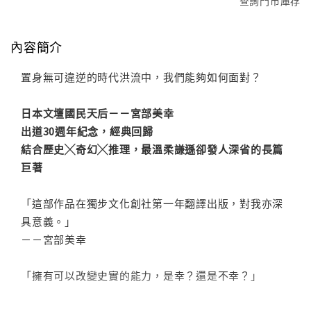
查詢門市庫存
內容簡介
置身無可違逆的時代洪流中，我們能夠如何面對？
日本文壇國民天后－－宮部美幸
出道30週年紀念，經典回歸
結合歷史╳奇幻╳推理，最溫柔謙遜卻發人深省的長篇
巨著
「這部作品在獨步文化創社第一年翻譯出版，對我亦深
具意義。」
－－宮部美幸
「擁有可以改變史實的能力，是幸？還是不幸？」