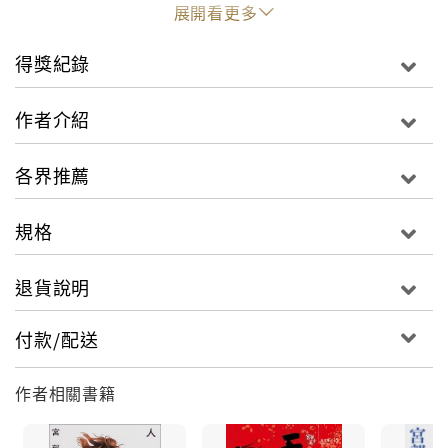
如果沒有「二二六事件」，日本仍會發動慘酷的太平洋
展開看更多
戰爭嗎？
穿越時空的少年，能否憑一己之力，扭轉歷史無情的巨
得獎紀錄
輪？
作者介紹
重考生尾崎孝史住進東京一家老舊旅館。當天深夜，旅
館突然發生火災，孝史奪門而出，卻無路可逃。千鈞一
各界推薦
髮之際，一名提行李箱的男子拉著他跳向窗外……
再度睜眼，孝史身陷茫茫大雪中。自稱「時光旅人」的
規格
男子宣告：「我們在昭和十一年（一九三六年）二月二
十六日凌晨的東京，很快──不到三十分鐘，撼動帝都、
退貨說明
改變世人命運的不祥事件就要開始。」不料，兩人落腳
的蒲生邸竟發生匪夷所思的命案！
付款/配送
神祕男子帶孝史來到此一關鍵現場，目的為何？
孝史能找出答案，平安返回現代嗎？
作者相關書籍