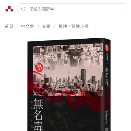
首頁
中文書
文學
推理／驚悚小說