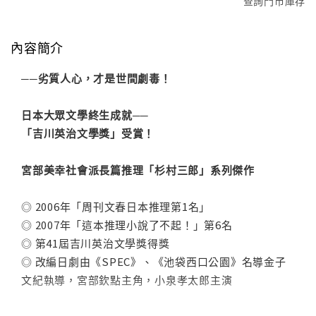
查詢門市庫存
內容簡介
──劣質人心，才是世間劇毒！
日本大眾文學終生成就──
「吉川英治文學獎」受賞！
宮部美幸社會派長篇推理「杉村三郎」系列傑作
◎ 2006年「周刊文春日本推理第1名」
◎ 2007年「這本推理小說了不起！」第6名
◎ 第41屆吉川英治文學獎得獎
◎ 改編日劇由《SPEC》、《池袋西口公園》名導金子
文紀執導，宮部欽點主角，小泉孝太郎主演