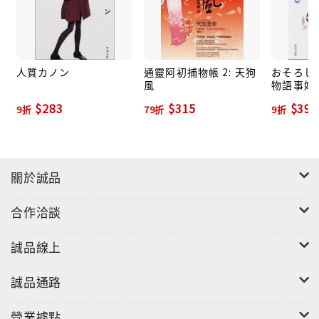
調查此問題員工並解決此事。就在杉村前往問題員工任
職的前公司而發現更多讓他傷腦筋的事情時，社會上也
發生多起隨機毒殺事件，他無意中成了兇手計畫毒殺的
對象……
人質カノン
通靈阿初捕物帳 2: 天狗
おそろし:
風
物語事始 
$283
$315
$391
【登場人物介紹】
9折
79折
9折
杉村三郎──今多財團負責人私生女之夫，財團內部刊物
採訪編輯。
古屋明俊──六十七歲的退休約聘僱員，死於氰酸鉀中
關於誠品
毒。
古屋美知香──高中生，古屋明俊之孫女，誓言找出殺害
合作洽談
祖父的兇手。
原田泉──今多財團廣報室工讀生，人人避之危恐不及的
誠品線上
麻煩人物。
誠品通路
營業據點