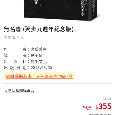
無名毒 (獨步九週年紀念版)
名もなき毒
作
者：
宮部美幸
譯
者：
劉子倩
出
版
社：
獨步文化
出
版
日
期：
2015/03/30
刷
誠品聯名卡
，天天享最高7%回饋
大量採購團購專區
450
355
79