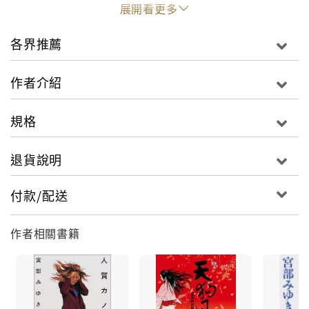
一起毒殺案，摧毀了一個單親家庭，
展開看更多
瀕臨崩解的親子關係也搖搖欲墜。
一宗綁架案，破壞了一幢溫暖豪宅，
各界推薦
他們一家三口揮得去巨大的陰影、找得回原本的幸福
嗎？
作者介紹
「最大的權力，是殺人！」
規格
「奪走他人的生命，那是人類所能行使的最大權力！」
一瓶烏龍茶徹底摧毀退休老人的寧靜生活，
退貨說明
接二連三的毒殺命案在城市間不斷地上演，
是意外？是千面人？還是模仿犯？
付款/配送
關於世間之毒，你又了解多少？
「只要有人的地方，就會有毒滲入。
作者相關書籍
因為，我們人類就是一種毒……」
我，杉村三郎，今多財團廣報室的編輯。原本被視為涼
缺的編輯室，某日卻因來了個問題員工而掀起巨浪，編
輯室總編和副總編被黑函中傷，岳父請杉村出面，暗中