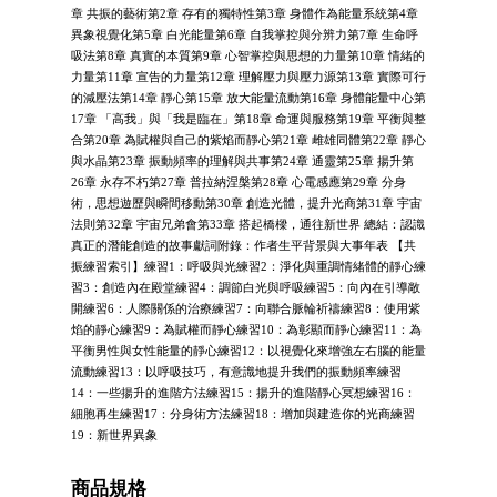
章 共振的藝術第2章 存有的獨特性第3章 身體作為能量系統第4章
異象視覺化第5章 白光能量第6章 自我掌控與分辨力第7章 生命呼
吸法第8章 真實的本質第9章 心智掌控與思想的力量第10章 情緒的
力量第11章 宣告的力量第12章 理解壓力與壓力源第13章 實際可行
的減壓法第14章 靜心第15章 放大能量流動第16章 身體能量中心第
17章 「高我」與「我是臨在」第18章 命運與服務第19章 平衡與整
合第20章 為賦權與自己的紫焰而靜心第21章 雌雄同體第22章 靜心
與水晶第23章 振動頻率的理解與共事第24章 通靈第25章 揚升第
26章 永存不朽第27章 普拉納涅槃第28章 心電感應第29章 分身
術，思想遊歷與瞬間移動第30章 創造光體，提升光商第31章 宇宙
法則第32章 宇宙兄弟會第33章 搭起橋樑，通往新世界 總結：認識
真正的潛能創造的故事獻詞附錄：作者生平背景與大事年表 【共
振練習索引】練習1：呼吸與光練習2：淨化與重調情緒體的靜心練
習3：創造內在殿堂練習4：調節白光與呼吸練習5：向內在引導敞
開練習6：人際關係的治療練習7：向聯合脈輪祈禱練習8：使用紫
焰的靜心練習9：為賦權而靜心練習10：為彰顯而靜心練習11：為
平衡男性與女性能量的靜心練習12：以視覺化來增強左右腦的能量
流動練習13：以呼吸技巧，有意識地提升我們的振動頻率練習
14：一些揚升的進階方法練習15：揚升的進階靜心冥想練習16：
細胞再生練習17：分身術方法練習18：增加與建造你的光商練習
19：新世界異象
商品規格