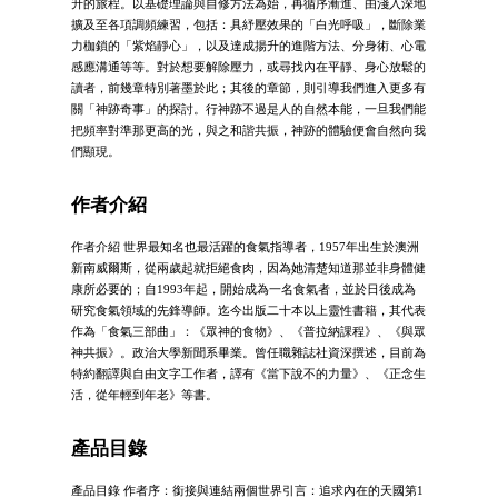
升的旅程。以基礎理論與自修方法為始，再循序漸進、由淺入深地
擴及至各項調頻練習，包括：具紓壓效果的「白光呼吸」，斷除業
力枷鎖的「紫焰靜心」，以及達成揚升的進階方法、分身術、心電
感應溝通等等。對於想要解除壓力，或尋找內在平靜、身心放鬆的
讀者，前幾章特別著墨於此；其後的章節，則引導我們進入更多有
關「神跡奇事」的探討。行神跡不過是人的自然本能，一旦我們能
把頻率對準那更高的光，與之和諧共振，神跡的體驗便會自然向我
們顯現。
作者介紹
作者介紹 世界最知名也最活躍的食氣指導者，1957年出生於澳洲
新南威爾斯，從兩歲起就拒絕食肉，因為她清楚知道那並非身體健
康所必要的；自1993年起，開始成為一名食氣者，並於日後成為
研究食氣領域的先鋒導師。迄今出版二十本以上靈性書籍，其代表
作為「食氣三部曲」：《眾神的食物》、《普拉納課程》、《與眾
神共振》。政治大學新聞系畢業。曾任職雜誌社資深撰述，目前為
特約翻譯與自由文字工作者，譯有《當下說不的力量》、《正念生
活，從年輕到年老》等書。
產品目錄
產品目錄 作者序：銜接與連結兩個世界引言：追求內在的天國第1