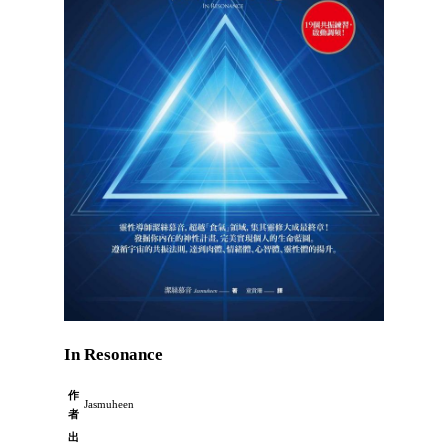
In Resonance
作
Jasmuheen
者
出