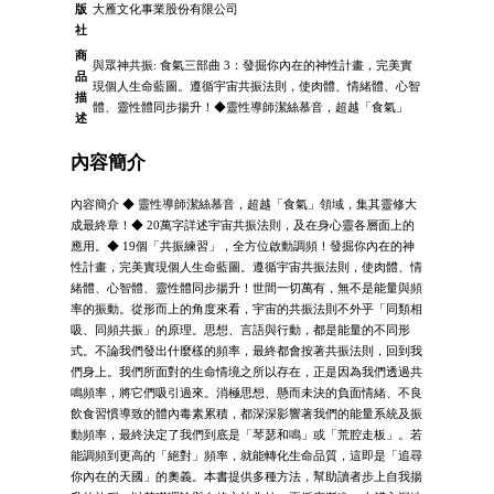
版
大雁文化事業股份有限公司
社
商
與眾神共振: 食氣三部曲 3：發掘你內在的神性計畫，完美實
品
現個人生命藍圖。遵循宇宙共振法則，使肉體、情緒體、心智
描
體、靈性體同步揚升！◆靈性導師潔絲慕音，超越「食氣」
述
內容簡介
內容簡介 ◆ 靈性導師潔絲慕音，超越「食氣」領域，集其靈修大
成最終章！◆ 20萬字詳述宇宙共振法則，及在身心靈各層面上的
應用。◆ 19個「共振練習」，全方位啟動調頻！發掘你內在的神
性計畫，完美實現個人生命藍圖。遵循宇宙共振法則，使肉體、情
緒體、心智體、靈性體同步揚升！世間一切萬有，無不是能量與頻
率的振動。從形而上的角度來看，宇宙的共振法則不外乎「同類相
吸、同頻共振」的原理。思想、言語與行動，都是能量的不同形
式。不論我們發出什麼樣的頻率，最終都會按著共振法則，回到我
們身上。我們所面對的生命情境之所以存在，正是因為我們透過共
鳴頻率，將它們吸引過來。消極思想、懸而未決的負面情緒、不良
飲食習慣導致的體內毒素累積，都深深影響著我們的能量系統及振
動頻率，最終決定了我們到底是「琴瑟和鳴」或「荒腔走板」。若
能調頻到更高的「絕對」頻率，就能轉化生命品質，這即是「追尋
你內在的天國」的奧義。本書提供多種方法，幫助讀者步上自我揚