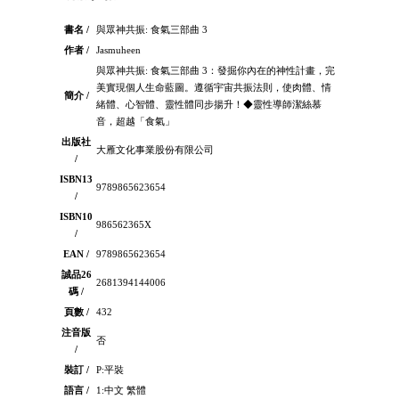
書名 /
與眾神共振: 食氣三部曲 3
作者 /
Jasmuheen
與眾神共振: 食氣三部曲 3：發掘你內在的神性計畫，完
美實現個人生命藍圖。遵循宇宙共振法則，使肉體、情
簡介 /
緒體、心智體、靈性體同步揚升！◆靈性導師潔絲慕
音，超越「食氣」
出版社
大雁文化事業股份有限公司
/
ISBN13
9789865623654
/
ISBN10
986562365X
/
EAN /
9789865623654
誠品26
2681394144006
碼 /
頁數 /
432
注音版
否
/
裝訂 /
P:平裝
語言 /
1:中文 繁體