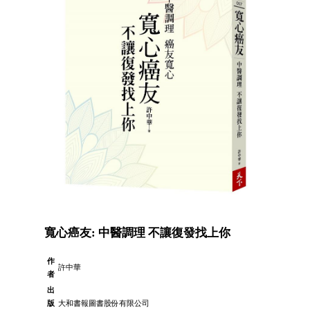
寬心癌友: 中醫調理 不讓復發找上你
作
許中華
者
出
版
大和書報圖書股份有限公司