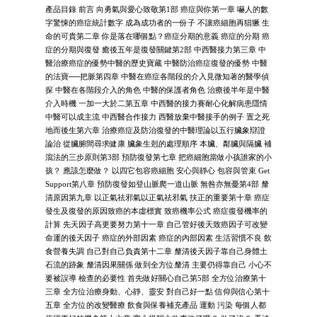
產品目錄 前言 向勇氣與愛心致敬第1部 癌症與你第一章 嚇人的數
字驚悚的癌症統計數字 成為成功者的一份子 不讓癌細胞再猖獗 生
命的可貴第二章 你是落在哪個點？癌症分期的意義 癌症的分期 癌
症的分期與復發 癒後五年是復發關鍵第2部 中西醫接力第三章 中
醫治療癌症的優勢中醫的歷史寶藏 中醫防治癌症復發的優勢 中醫
的法寶──把脈第四章 中醫在癌症各階段的介入見微知著的醫學偵
探 中醫在各階段介入的角色 中醫的保護者角色 治療後半年是中醫
介入時機 一加一大於二第五章 中西醫的接力賽耐心化解病患隱情
中醫可以成主流 中西醫合作接力 西醫放棄中醫接手的例子 置之死
地而後生第六章 治療癌症及防治復發的中醫理論以五行臟象辯證
論治 從臟腑間尋求健康 臟象生剋的處理順序 本臟、鄰臟與隔臟 補
瀉法的三步原則第3部 預防復發第七章 把癌細胞當做小孩誰家的小
孩？ 應該怎麼做？ 以四它包容癌細胞 安心與靜心 包容與管束 Get
Support第八章 預防復發如登山脈爬一道山脈 無咎亦無憂第4部 釐
清原因第九章 以正氣祛邪氣以正氣祛邪氣 扶正的重要第十章 癌症
發生及復發的原因致癌的本虛標實 致癌機率公式 癌症復發機率的
計算 先天因子高更要努力第十一章 自己管好後天致癌因子可改變
命運的後天因子 癌症的外部因素 癌症的內部因素 生活習慣不良 飲
食營養失調 自己對自己負責第十二章 釐清後天因子靠自己身體土
石流的跡象 釐清因果關係 做到全方位釐清 主要仍得靠自己 小心不
要被誤導 檢查的必要性 首先做好關心自己第5部 全方位治療第十
三章 全方位治療身動、心靜、靈安 對自己好一點 信仰與信心第十
五章 全方位的改變醫療 飲食與保養補充產品 運動 污染 每個人都