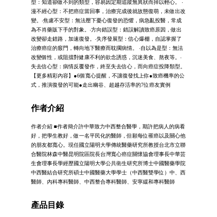
型：知道卻做不到的類型，容易因定期追蹤無異狀而掉以輕心。 ‧
漫不經心型：不把癌症當回事，治療完成後就故態復萌，未做出改
變。‧焦慮不安型：無法壓下憂心復發的恐懼，病急亂投醫，常成
為不肖藥販下手的對象。‧方向錯誤型：錯誤解讀致癌原因，做出
改變卻走錯路，加速復發。‧失序發展型：信心爆棚，自認掌握了
治療癌症的竅門，轉向地下醫療而耽擱病情。 ‧自以為是型：無法
改變個性，或阻擋對健康不利的欲念誘惑，沉迷美食、熬夜等。‧
失去信心型：病情反覆發作，終至失去信心，而向癌症投降類型。
【更多精彩內容】●6個寬心提醒，不讓復發找上你●致癌機率的公
式，推演復發的可能●走出幽谷、超越存活率的7位癌友實例
作者介紹
作者介紹 ■作者簡介許中華致力中西整合醫學，期許把病人的病看
好，把學生教好，做一名平民化的醫師，但願每位罹癌以及關心他
的朋友都寬心。現任國立陽明大學傳統醫藥研究所教授台北市立聯
合醫院林森中醫昆明院區院長台灣寬心癌症關懷協會理事長中華芸
生會理事長學經歷國立陽明大學公共衛生研究所博士中國醫藥學院
中西醫結合研究所碩士中國醫藥大學學士（中西醫雙學位）中、西
醫師、內科專科醫師、中西整合專科醫師、安寧緩和專科醫師
產品目錄