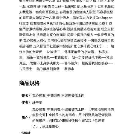
值得更好的機會第十六章 寬心提醒六件事改了嗎？ 做了沒？ 看淡
一點 沒差異 靜下來 對自己好一點第6部 病人角色第十七章 我是病
人我是誰一種病出百樣病患 容易復發的癌症病人類型 不容易復發
的癌症病人類型第十八章 報告癌友，請給我火力支援Get Support
很重要 病友團體分享第7部 寬心願我為何開始鑽研癌症治療？ 癌
症門診累積經驗 見病患被騙心疼 設講座傳播癌症善知識 成立支持
團體癌友會 抗癌湯方寬心飲面世 從夢中得來的藥方 一個夢帶來的
夢 寬心營教人寬心 台灣寬心癌症關懷協會接棒 一個動念成就台東
義診活動 走入原住民社區的中醫義診 寬心夢【寬心種籽】一、 始
終自強的女豪傑──林渝潼二、 傳播正能量的小太陽──林宸如
三、 缺角一族的勇氣──蔡維國四、 我一定要好好活下來──吳淑
真五、 恐懼不上身的決斷力──郭小麗六、 挫折還我開朗笑容──
古玉雪七、 熱心服務到復發──蔡德水
商品規格
書名 /
寬心癌友: 中醫調理 不讓復發找上你
作者 /
許中華
寬心癌友: 中醫調理 不讓復發找上你：【中醫治癌與預防
復發之道】身體長出的有形癌，用中西醫共治恐懼復發
簡介 /
的無形癌，則以寬心來醫即使醫生跟我說「你痊癒
了」，我還是擔心
出版社