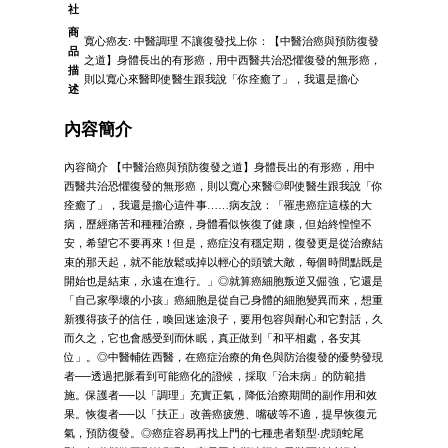
社
商
寬心癌友: 中醫調理 不讓復發找上你：【中醫治癌與預防復發
品
之道】身體長出的有形癌，用中西醫共治恐懼復發的無形癌，
描
則以寬心來醫即使醫生跟我說「你痊癒了」，我還是擔心
述
內容簡介
內容簡介 【中醫治癌與預防復發之道】身體長出的有形癌，用中
西醫共治恐懼復發的無形癌，則以寬心來醫◎即使醫生跟我說「你
痊癒了」，我還是擔心這件事……病友說：「罹患癌症這樣的大
病，歷經痛苦和種種治療，身體看似恢復了健康，但始終惶惶不
安，希望它不要再來！但是，癌症沒有穩定期，復發更是從治療結
束的那天起，就不能放鬆或掉以輕心的頭號大敵，每個時間點既是
開始也是結束，永遠在進行。」◎就算癌細胞叛逆又倔強，它還是
「自己家學壞的小孩」癌細胞是從自己身體的細胞變異而來，想重
新獲得孩子的信任，喚回迷途浪子，要用包容與耐心和它對話，久
而久之，它也會感受到而休眠，真正做到「和平相處，各安其
位」。◎中醫輔佐西醫，在癌症治療的角色與防治復發的優勢發現
者──透過把脈看到可能癌化的證候，採取「治未病」的防範措
施。保護者──以「調理」充實正氣，降低治療期間的副作用和效
果。恢復者──以「扶正」改善癌疲憊、嘴破等不適，提早恢復元
氣，預防復發。◎癌症容易再找上門的七種患者類型‧虎頭蛇尾