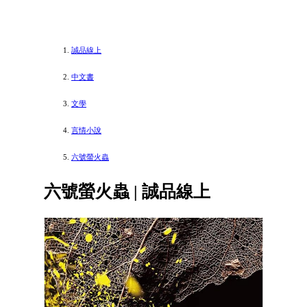
誠品線上
中文書
文學
言情小說
六號螢火蟲
六號螢火蟲 | 誠品線上