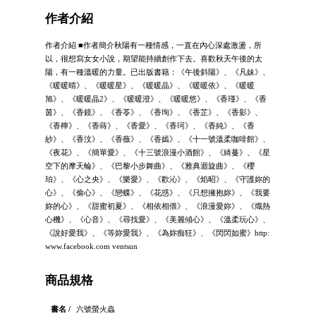
作者介紹
作者介紹 ■作者簡介秋陽有一種情感，一直在內心深處激盪，所
以，很想寫女女小說，期望能持續創作下去。喜歡秋天午後的太
陽，有一種溫暖的力量。已出版書籍：《午後斜陽》、《凡妹》、
《暖暖晴》、《暖暖星》、《暖暖晶》、《暖暖依》、《暖暖
旭》、《暖暖晶2》、《暖暖澄》、《暖暖悠》、《香瑾》、《香
茵》、《香鏡》、《香苓》、《香珣》、《香芷》、《香影》、
《香檸》、《香蒔》、《香愛》、《香珂》、《香純》、《香
紗》、《香汶》、《香薇》、《香嫣》、《十一號溫柔咖啡館》、
《夜花》、《簡單愛》、《十三號浪漫小酒館》、《綺蔓》、《星
空下的摩天輪》、《巴黎小步舞曲》、《雅典迴旋曲》、《櫻
珀》、《心之央》、《樂愛》、《歡沁》、《焰昭》、《守護妳的
心》、《偷心》、《戀蝶》、《花惑》、《只想擁抱妳》、《我要
妳的心》、《甜蜜初夏》、《相依相偎》、《浪漫愛妳》、《熾熱
心機》、《心音》、《尋找愛》、《美麗傾心》、《溫柔玩心》、
《說好愛我》、《等妳愛我》、《為妳痴狂》、《閃閃如蜜》http:
www.facebook.com ventsun
商品規格
書名 /
六號螢火蟲