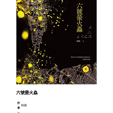
六號螢火蟲
作
秋陽
者