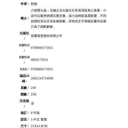
作者 /
秋陽
六號螢火蟲：北極之光出版社社長張漠藍真心推薦：小
說可以氣勢磅礡沉重悲傷，或小品輕鬆溫柔歡樂，不同
簡介 /
的調性寫法呈現各種面貌，所有的文字堆砌反覆吟詠都
只為了調配解藥，
出版社
貿騰發賣股份有限公司
/
ISBN13
9789869175951
/
ISBN10
9869175953
/
EAN /
9789869175951
誠品26
2681234734008
碼 /
頁數 /
240
開數 /
25K
注音版
否
/
裝訂 /
P:平裝
語言 /
1:中文 繁體
尺寸 /
21X14.8CM