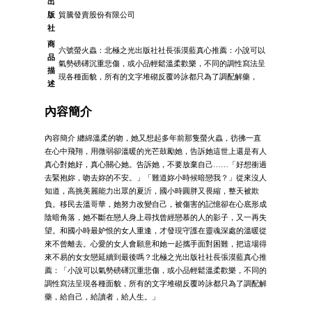
出
版
貿騰發賣股份有限公司
社
商
六號螢火蟲：北極之光出版社社長張漠藍真心推薦：小說可以
品
氣勢磅礡沉重悲傷，或小品輕鬆溫柔歡樂，不同的調性寫法呈
描
現各種面貌，所有的文字堆砌反覆吟詠都只為了調配解藥，
述
內容簡介
內容簡介 纏綿溫柔的吻，她又想起多年前那隻螢火蟲，彷彿一直
在心中飛翔，用微弱卻溫暖的光芒鼓勵她，告訴她這世上還是有人
真心對她好，真心關心她。告訴她，不要放棄自己……「好想衝過
去緊抱妳，吻去妳的不安。」「難道妳小時候暗戀我？」從來沒人
知道，高挑美麗能力出眾的夏沂，國小時圓胖又畏縮，整天被欺
負。移民去溫哥華，她努力改變自己，被傷害的記憶卻在心底形成
陰暗角落，她不斷在戀人身上尋找曾經戀慕的人的影子，又一再失
望。和國小時最妒恨的女人重逢，才發現守護在靈魂深處的溫暖從
來不曾離去。心愛的女人會願意和她一起攜手面對困難，把這場得
來不易的女女戀延續到最後嗎？北極之光出版社社長張漠藍真心推
薦：「小說可以氣勢磅礡沉重悲傷，或小品輕鬆溫柔歡樂，不同的
調性寫法呈現各種面貌，所有的文字堆砌反覆吟詠都只為了調配解
藥，給自己，給讀者，給人生。」