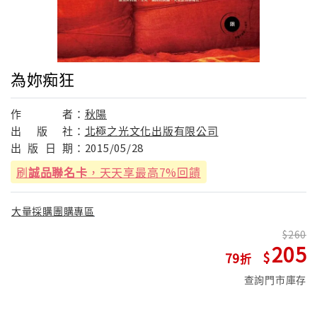
為妳痴狂
作
者：
秋陽
出
版
社：
北極之光文化出版有限公司
出
版
日
期：
2015/05/28
刷
誠品聯名卡
，天天享最高7%回饋
大量採購團購專區
260
205
79
查詢門市庫存