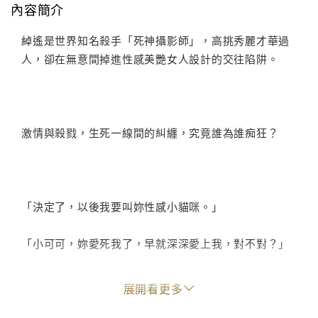
內容簡介
綽遙是世界知名殺手「死神攝影師」，高挑秀麗才華過
人，卻在無意間掉進性感美艷女人設計的交往陷阱。
激情與殺戮，生死一線間的糾纏，究竟誰為誰痴狂？
「決定了，以後我要叫妳性感小貓咪。」
「小可可，妳愛死我了，早就深深愛上我，對不對？」
展開看更多
眼淚突然又掉下來了，從來不知道自己這麼愛哭……從