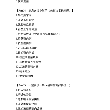
8.廣式泡菜
【Part04 廚房必備小幫手（免顧火電鍋料理）】
1.牛肉羅宋湯
2.香菇瓜仔雞湯
3.鳳梨苦瓜雞湯
4.番茄玉米排骨湯
5.竹筍排骨湯（含麻竹筍詳細處理法）
6.香菇雞肉粥
7.皮蛋瘦肉粥
8.古早味麻油雞飯
9.日式雞肉炊飯
10.香菇高麗菜炊飯
11.馬鈴薯燉月亮軟骨
12.紅燒番茄豬肉麵
13.樹子蒸魚
14.大黃瓜鑲肉
【Part05 一鍋解決一餐（省時省力好料理）】
1.台式炒米粉
2.府城軟骨飯
3.超黏嘴名店滷肉飯
4.香菇肉燥乾拌麵
5.義式蘑菇番茄肉醬麵