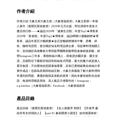
作者介紹
作者介紹 大象主廚大象主廚（大象發福廚房）大象主廚第一本個
人著作《會開瓦斯就會煮》2020年元月出版，即狂掃當年度各大
書店排行榜——★誠品2020年「健康生活類」年度Top1★博客來
2020年「飲食類」年度Top2★博客來、誠品蟬聯52週暢銷榜★博
客來、誠品年度百大暢銷書★金石堂暢銷榜擁有中餐、西餐、烘
焙、咖啡等證照，曾任職於知名料理品牌企業，現從事料理相關工
作，並持續於高雄餐旅大學與藍帶國際廚藝學院進修精進廚藝，經
營Instagram三年多，累積粉絲20萬人，因食譜步驟詳盡、圖文並
茂，且能對症下藥親切地回答粉絲各式問題，最大的魔力就是讓人
看完食譜，不自覺地也想跟著做看看，目前已累積破萬名粉絲分享
實作成品！也因為長期與粉絲互動，大象主廚最能了解大家料理時
常遇到的問題、遭遇的瓶頸及喜歡的菜單！因此本書有絕對自信保
證，每道料理都是美味、高人氣且方便製作的！Instagram：
e.g.kitchen（大象發福廚房）Facebook：大象發福廚房
產品目錄
產品目錄 《會開瓦斯就會煮》 【名人推薦序 郭靜】 【作者序 獻
給所有支持我的人】 【part 01 象廚開煮小講堂】 如何挑選食材：