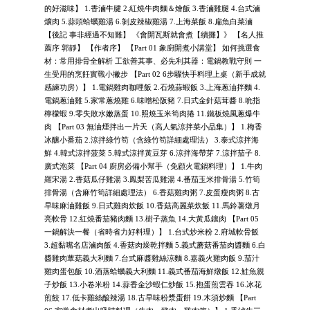
的好滋味】 1.香滷牛腱 2.紅燒牛肉麵＆燴飯 3.香滷雞腿 4.台式滷
爌肉 5.蒜頭蛤蠣雞湯 6.剝皮辣椒雞湯 7.上海菜飯 8.扁魚白菜滷
【後記 事非經過不知難】 《會開瓦斯就會煮【續攤】》 【名人推
薦序 郭靜】 【作者序】 【Part 01 象廚開煮小講堂】 如何挑選食
材：常用排骨全解析 工欲善其事、必先利其器：電鍋教戰守則 一
生受用的烹飪實戰小撇步 【Part 02 6步驟快手料理上桌（新手成就
感練功房）】 1.電鍋雞肉咖哩飯 2.石燒蒜蝦飯 3.上海蔥油拌麵 4.
電鍋蔥油雞 5.家常蔥燒雞 6.味噌松阪豬 7.日式金針菇茸醬 8.吮指
檸檬蝦 9.零失敗水嫩蒸蛋 10.照燒玉米筍肉捲 11.鐵板燒風蔥爆牛
肉 【Part 03 無油煙拌出一片天（高人氣涼拌菜小品集）】 1.梅香
冰釀小番茄 2.涼拌綠竹筍（含綠竹筍詳細處理法） 3.泰式涼拌海
鮮 4.韓式涼拌菠菜 5.韓式涼拌黃豆芽 6.涼拌海帶芽 7.涼拌茄子 8.
廣式泡菜 【Part 04 廚房必備小幫手（免顧火電鍋料理）】 1.牛肉
羅宋湯 2.香菇瓜仔雞湯 3.鳳梨苦瓜雞湯 4.番茄玉米排骨湯 5.竹筍
排骨湯（含麻竹筍詳細處理法） 6.香菇雞肉粥 7.皮蛋瘦肉粥 8.古
早味麻油雞飯 9.日式雞肉炊飯 10.香菇高麗菜炊飯 11.馬鈴薯燉月
亮軟骨 12.紅燒番茄豬肉麵 13.樹子蒸魚 14.大黃瓜鑲肉 【Part 05
一鍋解決一餐（省時省力好料理）】 1.台式炒米粉 2.府城軟骨飯
3.超黏嘴名店滷肉飯 4.香菇肉燥乾拌麵 5.義式蘑菇番茄肉醬麵 6.白
醬雞肉蕈菇義大利麵 7.台式麻醬雞絲涼麵 8.嘉義火雞肉飯 9.茄汁
雞肉蛋包飯 10.酒蒸蛤蠣義大利麵 11.義式番茄海鮮燉飯 12.鮭魚親
子炒飯 13.小卷米粉 14.蒜香金沙蝦仁炒飯 15.抱蛋煎雲吞 16.冰花
煎餃 17.低卡雞絲酸辣湯 18.古早味粉漿蛋餅 19.木須炒麵 【Part