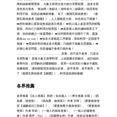
萬粉絲敲碗聲聲催， 大象主廚再次放大絕分享壓箱寶， 超多全新
菜色首次發表， 無油煙╳免顧火╳省時省力╳超吸睛╳保證美味
料理不敗、廚房必備傳家神書。 有了《會開瓦斯就會煮》、《會
開瓦斯就會煮【續攤】》，人人都能是大廚。 你也有以下困擾？
➡️想吃個溏心蛋卻成煮成超老白煮蛋！ ➡️別人端上桌是漂亮的鮮豔
紫茄，而自己只能料理出暗黑茄！ ➡️老羨慕人家的滷味噴香又下
酒，你的卻總少一味還滯銷！ ➡️涼拌開胃菜不但開不了胃，還讓
親友say no way！ ➡️知名大菜都是工序繁複，美味料理一定跟新手
無緣！ ➡️買個排骨彷彿走進大觀園，只能瞎子摸象全憑運氣！ ➡️
好擔心食安問題，但是偏偏不會煮只能外食！
………………………………………. 其實，你不是不會煮，只是沒
有買對書！ 跟著大象主廚學料理，上述困擾全部解決， 超詳細的
教學內容，好理解的步驟圖輔助， 受用一生的烹飪小撇步不藏私
傾囊相授， 讓你輕鬆寫意就能出好菜， 新手受用，老手實用， 有
了《會開瓦斯就會煮【續攤】》，料理成就感秒爆棚
各界推薦
各界推薦 【名人推薦】 郭靜｜知名藝人 ──專文推薦 水瓶｜《因
為愛，做便當》、《因為愛，做便當2》作者 貝蒂｜《愛妻瘦身便
當【減醣成功三部曲】》、《愛妻無壓力瘦身便當》、《愛妻瘦身
便當》作者 咩莉｜《一個人的旅味煮食》、《一個人的優雅煮
食》作者 喬尹（Yin）｜《四週變女神》作者 （依姓名筆畫排序）