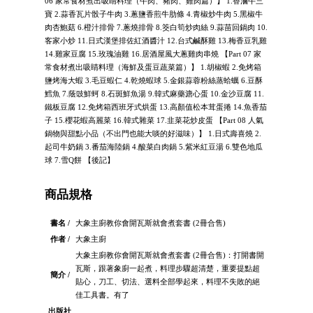
06 家常食材煮出吸睛料理（牛肉、豬肉、雞肉篇）】 1.香滷牛三
寶 2.蒜香瓦片骰子牛肉 3.蔥鹽香煎牛肋條 4.青椒炒牛肉 5.黑椒牛
肉杏鮑菇 6.橙汁排骨 7.蔥燒排骨 8.筊白筍炒肉絲 9.蒜苗回鍋肉 10.
客家小炒 11.日式漢堡排佐紅酒醬汁 12.台式鹹酥雞 13.梅香豆乳雞
14.雞家豆腐 15.玫瑰油雞 16.居酒屋風大蔥雞肉串燒 【Part 07 家
常食材煮出吸睛料理（海鮮及蛋豆蔬菜篇）】 1.胡椒蝦 2.免烤箱
鹽烤海大蝦 3.毛豆蝦仁 4.乾燒蝦球 5.金銀蒜蓉粉絲蒸蛤蠣 6.豆酥
鱈魚 7.蔭豉鮮蚵 8.石斑鮮魚湯 9.韓式麻藥溏心蛋 10.金沙豆腐 11.
鐵板豆腐 12.免烤箱西班牙式烘蛋 13.高顏值松本茸蛋捲 14.魚香茄
子 15.櫻花蝦高麗菜 16.韓式雜菜 17.韭菜花炒皮蛋 【Part 08 人氣
鍋物與甜點小品（不出門也能大啖的好滋味）】 1.日式壽喜燒 2.
起司牛奶鍋 3.番茄海陸鍋 4.酸菜白肉鍋 5.紫米紅豆湯 6.雙色地瓜
球 7.雪Q餅 【後記】
商品規格
書名 /
大象主廚教你會開瓦斯就會煮套書 (2冊合售)
作者 /
大象主廚
大象主廚教你會開瓦斯就會煮套書 (2冊合售)：打開書開
瓦斯，跟著象廚一起煮，料理步驟超清楚，重要提點超
簡介 /
貼心，刀工、切法、選料全部學起來，料理不失敗的絕
佳工具書。有了
出版社