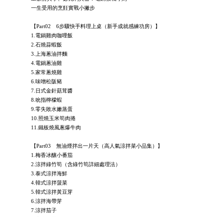
一生受用的烹飪實戰小撇步
【Part02 6步驟快手料理上桌（新手成就感練功房）】
1.電鍋雞肉咖哩飯
2.石燒蒜蝦飯
3.上海蔥油拌麵
4.電鍋蔥油雞
5.家常蔥燒雞
6.味噌松阪豬
7.日式金針菇茸醬
8.吮指檸檬蝦
9.零失敗水嫩蒸蛋
10.照燒玉米筍肉捲
11.鐵板燒風蔥爆牛肉
【Part03 無油煙拌出一片天（高人氣涼拌菜小品集）】
1.梅香冰釀小番茄
2.涼拌綠竹筍（含綠竹筍詳細處理法）
3.泰式涼拌海鮮
4.韓式涼拌菠菜
5.韓式涼拌黃豆芽
6.涼拌海帶芽
7.涼拌茄子