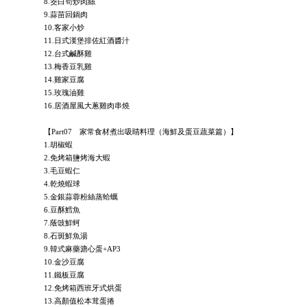
8.筊白筍炒肉絲
9.蒜苗回鍋肉
10.客家小炒
11.日式漢堡排佐紅酒醬汁
12.台式鹹酥雞
13.梅香豆乳雞
14.雞家豆腐
15.玫瑰油雞
16.居酒屋風大蔥雞肉串燒
【Part07 家常食材煮出吸睛料理（海鮮及蛋豆蔬菜篇）】
1.胡椒蝦
2.免烤箱鹽烤海大蝦
3.毛豆蝦仁
4.乾燒蝦球
5.金銀蒜蓉粉絲蒸蛤蠣
6.豆酥鱈魚
7.蔭豉鮮蚵
8.石斑鮮魚湯
9.韓式麻藥溏心蛋+AP3
10.金沙豆腐
11.鐵板豆腐
12.免烤箱西班牙式烘蛋
13.高顏值松本茸蛋捲