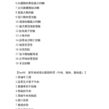
6.白醬雞肉蕈菇義大利麵
7.台式麻醬雞絲涼麵
8.嘉義火雞肉飯
9.茄汁雞肉蛋包飯
10.酒蒸蛤蠣義大利麵
11.義式番茄海鮮燉飯
12.鮭魚親子炒飯
13.小卷米粉
14.蒜香金沙蝦仁炒飯
15.抱蛋煎雲吞
16.冰花煎餃
17.低卡雞絲酸辣湯
18.古早味粉漿蛋餅
19.木須炒麵
【Part06 家常食材煮出吸睛料理（牛肉、豬肉、雞肉篇）】
1.香滷牛三寶
2.蒜香瓦片骰子牛肉
3.蔥鹽香煎牛肋條
4.青椒炒牛肉
5.黑椒牛肉杏鮑菇
6.橙汁排骨
7.蔥燒排骨