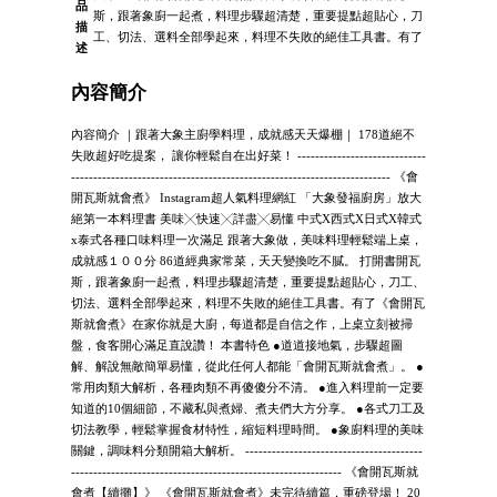
品
斯，跟著象廚一起煮，料理步驟超清楚，重要提點超貼心，刀
描
工、切法、選料全部學起來，料理不失敗的絕佳工具書。有了
述
內容簡介
內容簡介 ｜跟著大象主廚學料理，成就感天天爆棚｜ 178道絕不
失敗超好吃提案， 讓你輕鬆自在出好菜！ -----------------------------
------------------------------------------------------------------------ 《會
開瓦斯就會煮》 Instagram超人氣料理網紅 「大象發福廚房」放大
絕第一本料理書 美味╳快速╳詳盡╳易懂 中式X西式X日式X韓式
x泰式各種口味料理一次滿足 跟著大象做，美味料理輕鬆端上桌，
成就感１００分 86道經典家常菜，天天變換吃不膩。 打開書開瓦
斯，跟著象廚一起煮，料理步驟超清楚，重要提點超貼心，刀工、
切法、選料全部學起來，料理不失敗的絕佳工具書。有了《會開瓦
斯就會煮》在家你就是大廚，每道都是自信之作，上桌立刻被掃
盤，食客開心滿足直說讚！ 本書特色 ●道道接地氣，步驟超圖
解、解說無敵簡單易懂，從此任何人都能「會開瓦斯就會煮」。 ●
常用肉類大解析，各種肉類不再傻傻分不清。 ●進入料理前一定要
知道的10個細節，不藏私與煮婦、煮夫們大方分享。 ●各式刀工及
切法教學，輕鬆掌握食材特性，縮短料理時間。 ●象廚料理的美味
關鍵，調味料分類開箱大解析。 ----------------------------------------
------------------------------------------------------------- 《會開瓦斯就
會煮【續攤】》 《會開瓦斯就會煮》未完待續篇，重磅登場！ 20