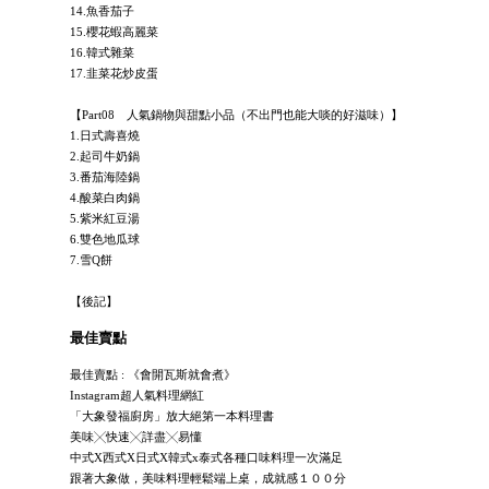
14.魚香茄子
15.櫻花蝦高麗菜
16.韓式雜菜
17.韭菜花炒皮蛋
【Part08 人氣鍋物與甜點小品（不出門也能大啖的好滋味）】
1.日式壽喜燒
2.起司牛奶鍋
3.番茄海陸鍋
4.酸菜白肉鍋
5.紫米紅豆湯
6.雙色地瓜球
7.雪Q餅
【後記】
最佳賣點
最佳賣點 : 《會開瓦斯就會煮》
Instagram超人氣料理網紅
「大象發福廚房」放大絕第一本料理書
美味╳快速╳詳盡╳易懂
中式X西式X日式X韓式x泰式各種口味料理一次滿足
跟著大象做，美味料理輕鬆端上桌，成就感１００分