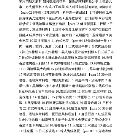
常用肉類大解析 如何挑選調味料：象廚調味料開箱分享 工欲善其
事、必先備齊料：各式刀工教學 進入料理前你該知道的10個細節
【part 02 6步驟╳3種調味料：料理新手速成班】 1.可樂雞翅 2.香
煎蒜味美乃滋雞塊 3.金菇肉絲 4.蔥爆松阪豬 5.奶油蒜蝦 6.蒜塔野
菇炒蝦 7.酒蒸蛤蠣 8.椒鹽杏鮑菇 【part 03 健康新提案：輕鬆上手
健康吃，無油煙料理】 1.涼拌小黃瓜 2.醋溜雲耳 3.涼拌杏鮑菇拌
雞絲 4.紹興醉雞 5.水晶油雞 6.鹹水雞 7.花雕醉蝦 8.五味透抽 9.黃
金泡菜 10.涼拌海蜇皮 11.台式泡菜 【part 04 15分鐘成就一餐：牛
肉．豬肉．雞肉．海鮮．其他】 1.日式泡菜牛丼 2.台式肉絲炒麵
3.韓式炸醬麵 4.台式炸醬麵 5.義式培根蛋汁義大利麵 6.日式親子丼
7.日式照燒雞腿丼 8.日式雞肉炒烏龍麵 9.麻油雞高麗菜飯 10.香辣
番茄雞肉義大利麵 11.泰式綠咖哩雞 12.蝦仁炒飯 13.府城蝦仁飯
14.白酒蛤蠣義大利麵 15.蒜辣鮮蝦義大利麵 16.古早味麻油乾拌麵
17.韓式泡菜鍋 18.番茄雞蛋麵 19.金沙絲瓜麵線 【part 05 30分鐘
噴香、吸睛家常料理：肉類海鮮篇】 1.滑蛋牛肉 2.沙茶牛肉 3.蔥
爆牛柳 4.黑胡椒牛柳 5.泰式打拋豬 6.麻油菇菇松阪豬 7.蒸瓜仔肉
8.豆乾肉絲 9.古早味排骨 10.泰式椒麻雞 11.麻油雞 12.三杯雞 13.
宮保雞丁 14.糖醋雞丁 15.鮮蝦粉絲煲 16.滑蛋蝦仁 17.蒜蓉粉絲蒸
蝦 18.鳳梨蝦球 19.西班牙蒜蝦附法式魔杖 20.塔香蛤蠣 21.三杯中
卷 22.泰式檸檬魚 23.紅燒午仔魚 24.蟹黃豆腐煲 【part 06 30分鐘
噴香、吸睛家常料理：蛋豆蔬菜料理篇】 1.麻婆豆腐 2.紅燒豆腐
3.金沙杏鮑菇 4.鹹蛋苦瓜 5.樹子炒水蓮 6.金菇豆皮 7.美式炒蛋 8.
番茄滑蛋 9.螞蟻上樹 10.塔香茄子 11.太陽蛋 12.水波蛋 13.溏心蛋
14.溫泉蛋 15.日式茶碗蒸 16.韓式陶鍋蒸蛋 【part 07 60分鐘淬鍊