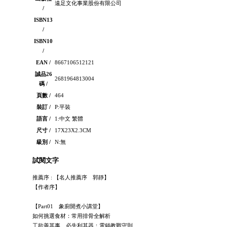
遠足文化事業股份有限公司
/
ISBN13
/
ISBN10
/
EAN /
8667106512121
誠品26
2681964813004
碼 /
頁數 /
464
裝訂 /
P:平裝
語言 /
1:中文 繁體
尺寸 /
17X23X2.3CM
級別 /
N:無
試閱文字
推薦序 : 【名人推薦序 郭靜】
【作者序】
【Part01 象廚開煮小講堂】
如何挑選食材：常用排骨全解析
工欲善其事、必先利其器：電鍋教戰守則