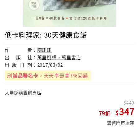
低卡料理家: 30天健康食譜
作
者：
陳珊珊
出
版
社：
萬里機構．萬里書店
出
版
日
期：
2017/03/02
刷
誠品聯名卡
，天天享最高7%回饋
大量採購團購專區
440
347
79
查詢門市庫存