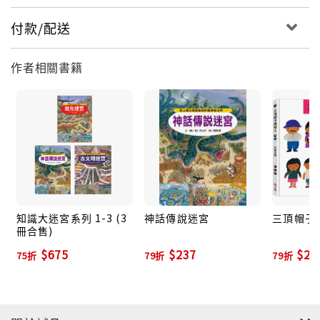
付款/配送
作者相關書籍
知識大迷宮系列 1-3 (3
神話傳說迷宮
三頂帽子
冊合售)
$675
$237
$22
75折
79折
79折