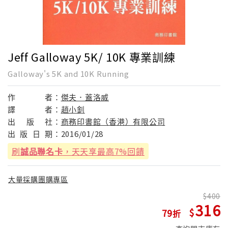
Jeff Galloway 5K/ 10K 專業訓練
Galloway's 5K and 10K Running
作
者：
傑夫．蓋洛威
譯
者：
趙小釗
出
版
社：
商務印書館（香港）有限公司
出
版
日
期：
2016/01/28
刷
誠品聯名卡
，天天享最高7%回饋
大量採購團購專區
400
316
79