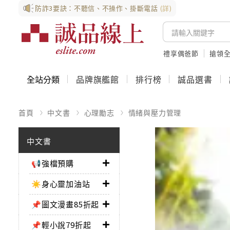
防詐3要訣：不聽信、不操作、掛斷電話
(詳)
禮享偶爸節
搶領全
全站分類
品牌旗艦館
排行榜
誠品選書
首頁
中文書
心理勵志
情緒與壓力管理
中文書
📢強檔預購
☀️身心靈加油站
📌圖文漫畫85折起
📌輕小說79折起