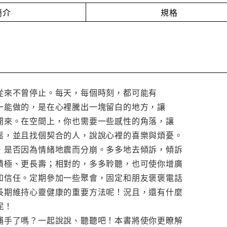
簡介
規格
從來不曾停止。每天，每個時刻，都可能有
一能做的，是在心裡騰出一塊留白的地方，讓
開來。在空間上，你也需要一些感性的角落，讓
鬆，並且找個契合的人，說說心裡的喜樂與煩憂。
，是否因為情緒地震而分崩。多多地去傾訴，傾訴
積極、更長壽；相對的，多多聆聽，也可使你增廣
和信任。定期參加一些聚會，固定和朋友褒褒電話
長期維持心靈健康的重要方法呢！況且，還有什麼
呢！
捕手了嗎？一起說說、聽聽吧！本書將使你更瞭解