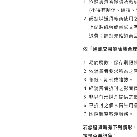
依照消費者保護法的規
(不得有刮傷、破損、
請您以送貨廠商使用
上黏貼紙張或書寫文
退費；請您先確認商
依「通訊交易解除權合
易於腐敗、保存期限較
依消費者要求所為之客
報紙、期刊或雜誌。
經消費者拆封之影音
非以有形媒介提供之數
已拆封之個人衛生用品
國際航空客運服務。
若您退貨時有下列情形，
定是否要退貨：