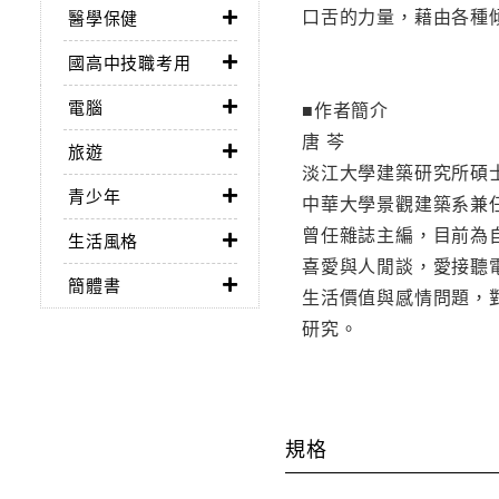
口舌的力量，藉由各種
醫學保健
國高中技職考用
電腦
■作者簡介
唐 芩
旅遊
淡江大學建築研究所碩
青少年
中華大學景觀建築系兼
曾任雜誌主編，目前為
生活風格
喜愛與人閒談，愛接聽
簡體書
生活價值與感情問題，
研究。
規格