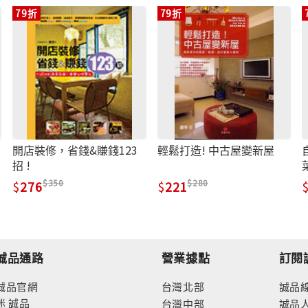
79折
79折
開店裝修，省錢&賺錢123
輕鬆打造! 中古屋變新屋
招 !
350
280
276
221
誠品通路
營業據點
訂閱
誠品官網
台灣北部
誠品
迷
誠品
台灣中部
誠品