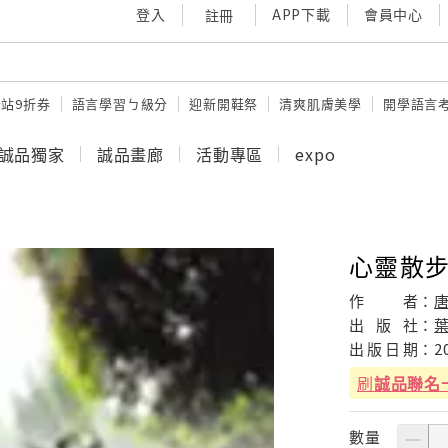
登入
APP下載
會員中心
註冊
站9折券
語言學習ㄅ級分
迎新開鞋祭
清爽肌膚美學
開學語言
誠品獨家
誠品畫廊
活動專區
expo
心靈散
作
者：
出
版
社：
出
版
日
期：
2
刷
誠品聯名
數量