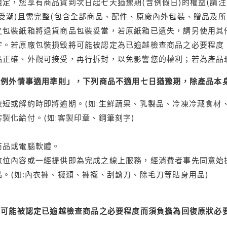
定，您享有商品貨到次日起七天猶豫期(含例假日)的權益(請
受潮)且需完整(包含全部商品、配件、原廠內外包裝、贈品及所
之包裝紙箱將退貨商品包裝妥當，若原紙箱已遺失，請另使用其
字。若原廠包裝損毀將可能被認定為已逾越檢查商品之必要程度，
品正確、外觀可接受，再行拆封，以免影響您的權利；若為產品
理例外情事適用準則」，下列商品不適用七日猶豫期，除產品本
短或解約時即將逾期。(如:生鮮蔬果、乳製品、冷凍冷藏食材、
製化給付。(如:客製印章、鋼筆刻字)
商品或電腦軟體。
位內容或一經提供即為完成之線上服務，經消費者事先同意始提
。(如:內衣褲、襪類、褲襪、刮鬍刀、除毛刀等貼身用品)
可能被認定已逾越檢查商品之必要程度而須負擔為回復原狀必要