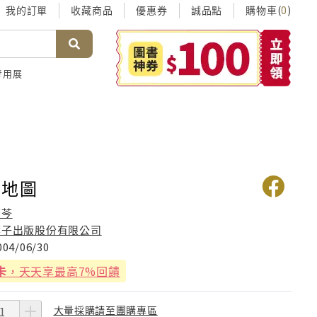
我的訂單
收藏商品
優惠券
誠品點
購物車(
)
0
考用展
步地圖
唐芩
葉子出版股份有限公司
004/06/30
卡
，天天享最高7%回饋
大量採購請至團購專區