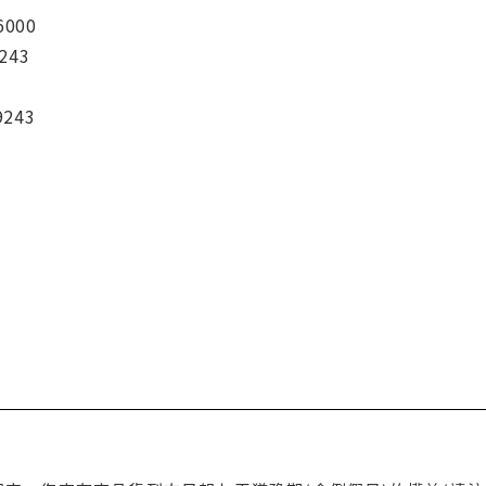
6000
243
9243