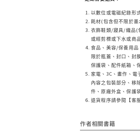
以數位或電磁紀錄形式
耗材(包含但不限於墨
衣飾鞋類/寢具/織品
或經剪標或下水或商
食品、美容/保養用
限於瓶蓋、封口、封膜
保護袋、配件紙箱、
家電、3C、畫作、
內容之包裝部分、移除
件、原廠外盒、保護
退貨程序請參閱【客
作者相關書籍