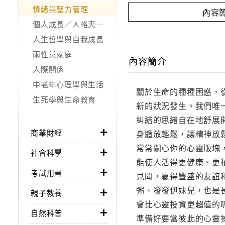
情緒與壓力管理
內容
個人成長／人格天賦／潛能開發
人生哲學與自我成長
兩性與家庭
內容簡介
人際關係
中老年心理學與生活
關於生命的種種困惑，
生死學與生命教育
新的狀況發生。我們唯
糾結的思緒自在地舒展
商業財經
身體放輕鬆，讓精神放
常常關心你的心靈版塊
社會科學
能使人活得更健康、更
考試用書
見聞，贏得豐盛的友誼
粥、發發伊妹兒，也是
親子教養
會比心靈投資更超值的
自然科普
準備好要當彼此的心靈