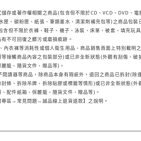
儲存或著作權相關之商品(包含但不限於CD、VCD、DVD、電
水匣、碳粉匣、紙張、筆類墨水、清潔劑補充包等)之商品包裝已
(包含但不限於衣褲、鞋子、襪子、泳裝、床單、被套、填充玩具
品有不可回復之髒污或磨損痕跡。
品、內衣褲等消耗性或個人衛生用品、商品銷售頁面上特別載明之
等接觸商品內容之包裝部分)或已非全新狀態(外觀有刮傷、破
保麗龍、隨貨文件、贈品等)。
電子閱讀器等商品，除商品本身有瑕疵外，退回之商品已拆封(除
封條、拆除吊牌、拆除貼膠或標籤等情形)或已非全新狀態(外
袋、配件紙箱、保麗龍、隨貨文件、贈品等)。
服專區→常見問題→誠品線上退貨退款】之說明。