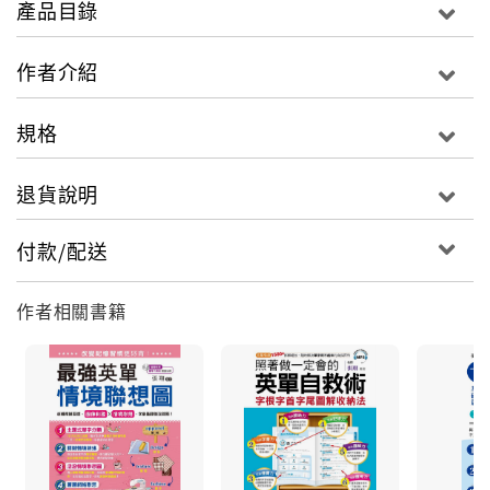
產品目錄
吧！
作者介紹
◎特點三 超活用！剖析句型重點不遺漏，理解度大
增。
規格
每一組句型之後，將補充活用句型TIP，這部份將針對
每一個句型，介紹其用法重點&相關活用法，不僅懂得
退貨說明
怎麼用英文開口，更學會老外這樣用的邏輯。
付款/配送
◎特點四 好道地！外師親錄MP3，要學就學正港英
語。
作者相關書籍
隨書附贈由外師親錄的MP3光碟，在將近5小時的MP3
中，完整收錄每一個句型套用後的例句，眼看＋耳聽＋
口說，三管齊下，想學不會都難。
為什麼英文學了又學、背了再背，
看到老外又變省話一哥/一姐？