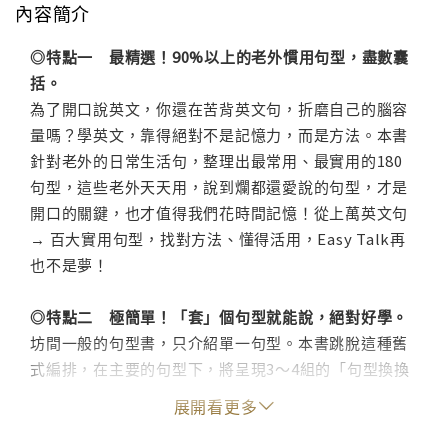
內容簡介
◎特點一 最精選！90%以上的老外慣用句型，盡數囊
括。
為了開口說英文，你還在苦背英文句，折磨自己的腦容
量嗎？學英文，靠得絕對不是記憶力，而是方法。本書
針對老外的日常生活句，整理出最常用、最實用的180
句型，這些老外天天用，說到爛都還愛說的句型，才是
開口的關鍵，也才值得我們花時間記憶！從上萬英文句
→ 百大實用句型，找對方法、懂得活用，Easy Talk再
也不是夢！
◎特點二 極簡單！「套」個句型就能說，絕對好學。
坊間一般的句型書，只介紹單一句型。本書跳脫這種舊
式編排，在主要的句型下，將呈現3～4組的「句型換換
看」，從基本形介紹到變化型，將所有相關的變化句放
展開看更多
在一起，編排有邏輯，學起來自然更省力，想要舉一反
三說英文，就從最符合「活用」概念的本書開始學起