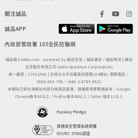
用對方法，就算只有10秒，也能夠溜句「正」英文。
關注誠品
誠品APP
內政部警政署
165全民防騙網
找出核心句型 ＋ 換個單字套套看 ＝ 隨心所欲的最強說
話術
誠品線上eslite.com - powered by 誠品生活 / 誠品書店 / 誠品物流 | 誠品
生活股份有限公司 (eslite Spectrum Corporation)
統一編號：27952966 | 台灣台北市信義區松德路204號B1 服務電話：
0800-666-798／+886-2-8789-8921
套對句型，就是關鍵。從此隨口就聊、想說就說！
本網站已依台灣網站內容分級規定處理｜建議使用瀏覽器版本：Google
Chrome版本60以上 / Firefox版本48以上 / Safari 版本11以上
Passkey Pledge
資通安全管理系統榮獲
ISO/IEC 27001認證