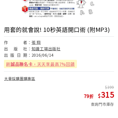
用套的就會說! 10秒英語開口術 (附MP3)
作
者：
張 翔
出
版
社：
知識工場出版社
出
版
日
期：
2016/06/14
刷
誠品聯名卡
，天天享最高7%回饋
大量採購團購專區
399
315
79
查詢門市庫存