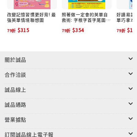
天公伯啊，請讓我talk in English吧！
改變記憶習慣更好背! 最
照著做一定會的英單自
好讀易記
強英單情境聯想圖
救術: 字根字首字尾圖解
單巧拿本:
收納法 (附MP3)
$315
$354
$19
79折
79折
79折
華人學英文，總有難以跨越的3大糾結點
我糾結：單字背好多，但是…說不出完整的一句英文QQ
關於誠品
你糾結：每天忙不停，誰有時間跟你背10,000句英
合作洽談
文？！
誠品線上
大家都糾結：老外在前，什麼有背沒背，到頭來腦中閃
光一片！
誠品通路
營業據點
誰說英語非母語，就活該內心糾結、舌頭打結？
訂閱誠品線上電子報