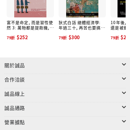
富不是命定, 而是習性使
狄式白話 總體經濟學:
10年後,
然 3: 萬物都是提款機,
年過三十, 再苦也要搞懂
還是被動致
提款密碼就藏在你的神
什麼是總體經濟
底吃土的
$252
$300
$26
79折
79折
79折
經迴路
打造自己
段賺錢術
自由。
關於誠品
合作洽談
誠品線上
誠品通路
營業據點