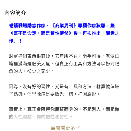
內容簡介
暢銷職場勵志作家、《商業周刊》專欄作家狄驤，繼
《富不是命定，而是習性使然》後，再次推出「醒世之
作」！
財富這個東西很奇妙，它無所不在，隨手可得，就像魚
塘裡滿滿是肥美大魚，但真正有工具和方法可以撈到肥
魚的人，卻少之又少。
因為，沒有好的習性，光是有工具和方法，就算僥倖賺
了點錢，但早晚還是要敗光一切，打回原形。
事實上，真正會阻撓你脫貧翻身的，不是別人，而是你
的人性弱點、你的個性和習性。
因此，只有讓自己幻滅，看清自己的盲點和妄想，從個
展開看更多