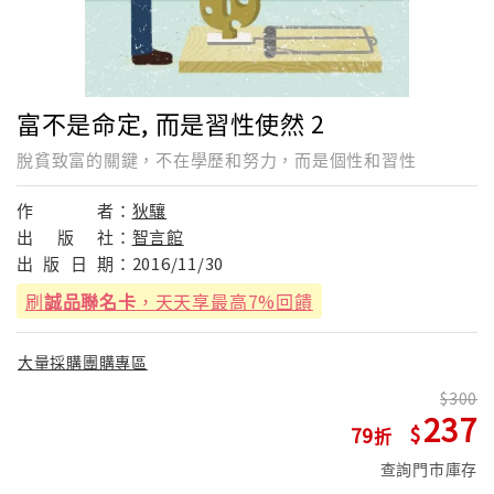
富不是命定, 而是習性使然 2
脫貧致富的關鍵，不在學歷和努力，而是個性和習性
作
者：
狄驤
出
版
社：
智言館
出
版
日
期：
2016/11/30
刷
誠品聯名卡
，天天享最高7%回饋
大量採購團購專區
300
237
79
查詢門市庫存