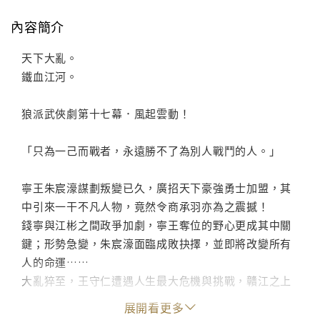
內容簡介
天下大亂。
鐵血江河。
狼派武俠劇第十七幕．風起雲動！
「只為一己而戰者，永遠勝不了為別人戰鬥的人。」
寧王朱宸濠謀劃叛變已久，廣招天下豪強勇士加盟，其
中引來一干不凡人物，竟然令商承羽亦為之震撼！
錢寧與江彬之間政爭加劇，寧王奪位的野心更成其中關
鍵；形勢急變，朱宸濠面臨成敗抉擇，並即將改變所有
人的命運……
大亂猝至，王守仁遭遇人生最大危機與挑戰，贛江之上
殺機處處，「破門六劍」等人為維護天下大義，拚死相
展開看更多
護！