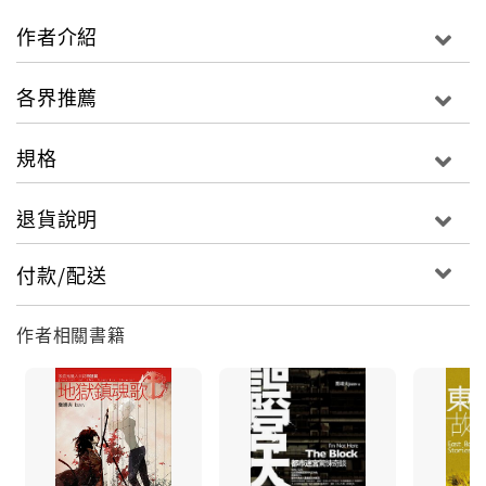
作者介紹
喬靖夫全新長篇系列《武道狂之詩》，從經典武俠原點
再出發，以獨特視角與筆法，創造出凌厲狠勁，強悍而
各界推薦
不孤的濃厚「狼派」風味，讀之實在令人熱血奔騰、欲
罷不能！
規格
作者描寫比拚過程給人緊張刺激、腎上腺素激增之感，
退貨說明
描寫大俠間的堅固情誼、為求武術最高境界的執著讀來
更讓人熱淚盈眶、忍不住為其搖旗吶喊，錯過武道狂，
付款/配送
絕對可惜！
作者相關書籍