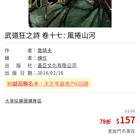
武道狂之詩 卷十七: 風捲山河
作
者：
喬靖夫
繪
者：
練任
出
版
社：
蓋亞文化有限公司
出
版
日
期：
2016/02/16
刷
誠品聯名卡
，天天享最高7%回饋
大量採購團購專區
199
157
79
查詢門市庫存