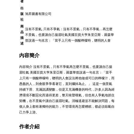
者
出
版
旭昇圖書有限公司
社
商
沒有不景氣, 只有不爭氣：沒有不景氣，只有不爭氣．再怎麼
品
不景氣，也要讓自己揚眉吐氣美國百貨大亨朱里亞斯．羅森華
描
曾說過一句名言：「當手上只有一個酸檸檬時，聰明的人會
述
內容簡介
內容簡介 沒有不景氣，只有不爭氣再怎麼不景氣，也要讓自己揚
眉吐氣 美國百貨大亨朱里亞斯．羅森華曾說過一句名言：「當手
上只有一個酸檸檬時，聰明的人會設法將他做成可口的檸檬汁，而
愚蠢的人，則會眼爭爭看著它，直到爛掉為止。」 這是一個景氣
持續下滑、充滿詭譎變數，但是又充滿機會的時代，許多人因為經
濟環境不斷惡化而過得更差，整天唉聲嘆氣，但也有人爭氣地抓住
契機，在不景氣中讓自己揚眉吐氣。消極逃避並不能解決問題，每
個人身上都有著獨特的能力，不管環境再怎麼糟糕，都必須鼓勵自
己力爭上游。
作者介紹