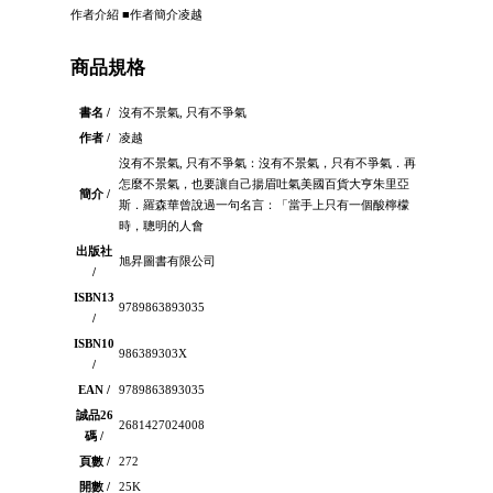
作者介紹 ■作者簡介凌越
商品規格
書名 /
沒有不景氣, 只有不爭氣
作者 /
凌越
沒有不景氣, 只有不爭氣：沒有不景氣，只有不爭氣．再
怎麼不景氣，也要讓自己揚眉吐氣美國百貨大亨朱里亞
簡介 /
斯．羅森華曾說過一句名言：「當手上只有一個酸檸檬
時，聰明的人會
出版社
旭昇圖書有限公司
/
ISBN13
9789863893035
/
ISBN10
986389303X
/
EAN /
9789863893035
誠品26
2681427024008
碼 /
頁數 /
272
開數 /
25K