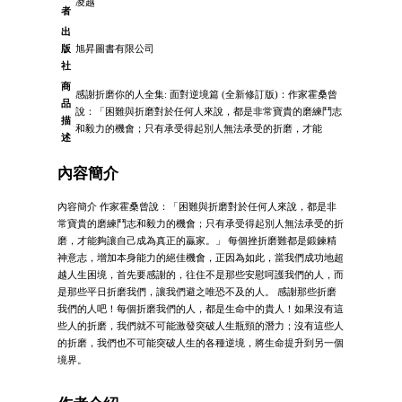
凌越
者
出
版
旭昇圖書有限公司
社
商
感謝折磨你的人全集: 面對逆境篇 (全新修訂版)：作家霍桑曾
品
說：「困難與折磨對於任何人來說，都是非常寶貴的磨練鬥志
描
和毅力的機會；只有承受得起別人無法承受的折磨，才能
述
內容簡介
內容簡介 作家霍桑曾說：「困難與折磨對於任何人來說，都是非
常寶貴的磨練鬥志和毅力的機會；只有承受得起別人無法承受的折
磨，才能夠讓自己成為真正的贏家。」 每個挫折磨難都是鍛鍊精
神意志，增加本身能力的絕佳機會，正因為如此，當我們成功地超
越人生困境，首先要感謝的，往住不是那些安慰呵護我們的人，而
是那些平日折磨我們，讓我們避之唯恐不及的人。 感謝那些折磨
我們的人吧！每個折磨我們的人，都是生命中的貴人！如果沒有這
些人的折磨，我們就不可能激發突破人生瓶頸的潛力；沒有這些人
的折磨，我們也不可能突破人生的各種逆境，將生命提升到另一個
境界。