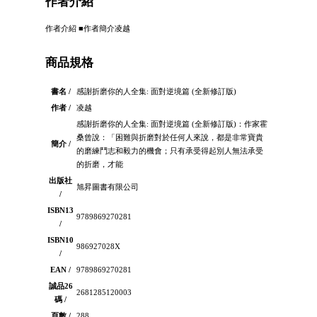
作者介紹
作者介紹 ■作者簡介凌越
商品規格
書名 /
感謝折磨你的人全集: 面對逆境篇 (全新修訂版)
作者 /
凌越
感謝折磨你的人全集: 面對逆境篇 (全新修訂版)：作家霍
桑曾說：「困難與折磨對於任何人來說，都是非常寶貴
簡介 /
的磨練鬥志和毅力的機會；只有承受得起別人無法承受
的折磨，才能
出版社
旭昇圖書有限公司
/
ISBN13
9789869270281
/
ISBN10
986927028X
/
EAN /
9789869270281
誠品26
2681285120003
碼 /
頁數 /
288