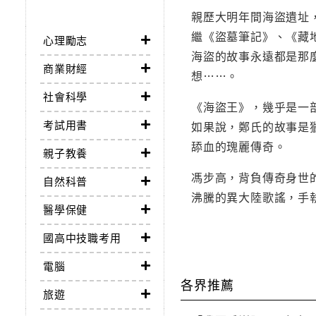
親歷大明年間海盜遺址
繼《盜墓筆記》、《藏
心理勵志
海盜的故事永遠都是那
商業財經
想……。
社會科學
《海盜王》，幾乎是一
考試用書
如果說，鄭氏的故事是
舔血的瑰麗傳奇。
親子教養
馮步高，背負傳奇身世
自然科普
沸騰的異大陸歌謠，手
醫學保健
國高中技職考用
電腦
各界推薦
旅遊