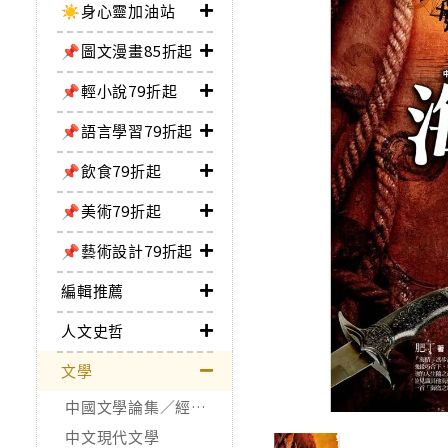
☀️身心靈加油站
📌圖文漫畫85折起
📌輕小說79折起
📌語言學習79折起
📌飲食79折起
📌美術79折起
📌藝術設計79折起
編輯推薦
人文史哲
文學
中國文學論集／經典作品
中文現代文學