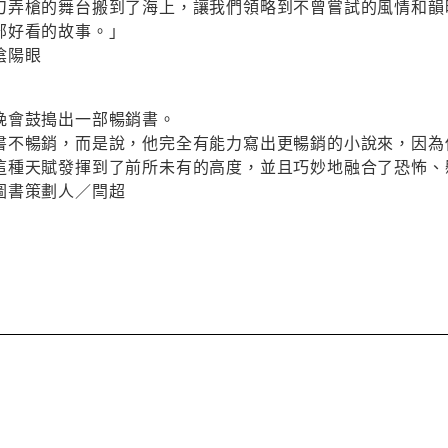
刀弄槍的舞台搬到了海上，讓我們領略到不曾嘗試的風情和韻
部好看的故事。」
陰陽眼
晚會鼓搗出一部暢銷書。
書不暢銷，而是說，他完全有能力寫出更暢銷的小說來，因為
這種天賦發揮到了前所未有的高度，並且巧妙地融合了恐怖、
圖書策劃人／閆超