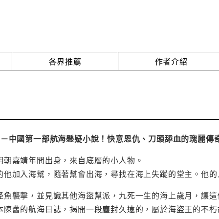
各界推薦
作者介紹
－－中國第一部航海懸疑小說！快意恩仇、刀頭舔血的瑰麗傳
明朝嘉靖年間出身，來自底層的小人物。
的他加入海幫，隨著幫會出海，尋找在海上失蹤的堂主。他的
怪魚襲擊，並見識其他海盜幫派，九死一生的海上歲月，讓這
本陳舊的航海日誌，揭開一段塵封久遠的，屬於海盜王的不朽