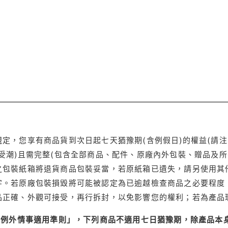
定，您享有商品貨到次日起七天猶豫期(含例假日)的權益(請
受潮)且需完整(包含全部商品、配件、原廠內外包裝、贈品及所
之包裝紙箱將退貨商品包裝妥當，若原紙箱已遺失，請另使用其
字。若原廠包裝損毀將可能被認定為已逾越檢查商品之必要程度，
品正確、外觀可接受，再行拆封，以免影響您的權利；若為產品
理例外情事適用準則」，下列商品不適用七日猶豫期，除產品本