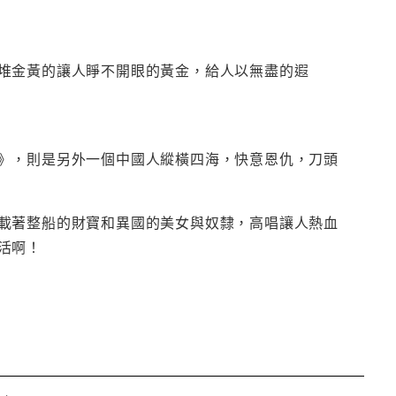
堆金黃的讓人睜不開眼的黃金，給人以無盡的遐
》，則是另外一個中國人縱橫四海，快意恩仇，刀頭
載著整船的財寶和異國的美女與奴隸，高唱讓人熱血
活啊！