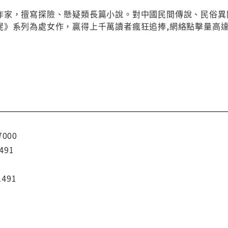
作家，擅寫探險、懸疑類長篇小說。對中國民間傳說、民俗異
屍》系列為處女作，贏得上千萬讀者瘋狂追捧,網絡點擊量高
7000
491
1491