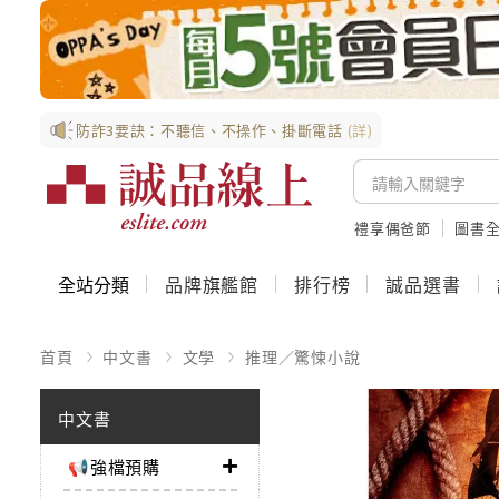
防詐3要訣：不聽信、不操作、掛斷電話
(詳)
禮享偶爸節
圖書全
全站分類
品牌旗艦館
排行榜
誠品選書
首頁
中文書
文學
推理／驚悚小說
中文書
📢強檔預購