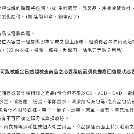
短或解約時即將逾期。(如:生鮮蔬果、乳製品、冷凍冷藏食材、
製化給付。(如:客製印章、鋼筆刻字)
商品或電腦軟體。
位內容或一經提供即為完成之線上服務，經消費者事先同意始提
。(如:內衣褲、襪類、褲襪、刮鬍刀、除毛刀等貼身用品)
可能被認定已逾越檢查商品之必要程度而須負擔為回復原狀必要
儲存或著作權相關之商品(包含但不限於CD、VCD、DVD、電
水匣、碳粉匣、紙張、筆類墨水、清潔劑補充包等)之商品包裝已
(包含但不限於衣褲、鞋子、襪子、泳裝、床單、被套、填充玩具
品有不可回復之髒污或磨損痕跡。
品、內衣褲等消耗性或個人衛生用品、商品銷售頁面上特別載明之