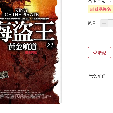
出
版
日
期：
2
刷
誠品聯名
數量
收藏
付款/配送