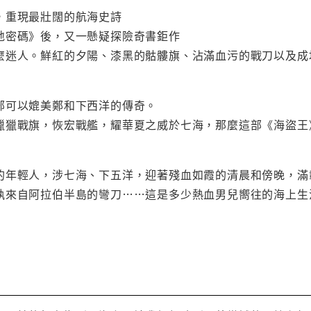
，重現最壯闊的航海史詩
地密碼》後，又一懸疑探險奇書鉅作
麼迷人。鮮紅的夕陽、漆黑的骷髏旗、沾滿血污的戰刀以及成
部可以媲美鄭和下西洋的傳奇。
獵獵戰旗，恢宏戰艦，耀華夏之威於七海，那麼這部《海盜王
的年輕人，涉七海、下五洋，迎著殘血如霞的清晨和傍晚，滿
執來自阿拉伯半島的彎刀……這是多少熱血男兒嚮往的海上生