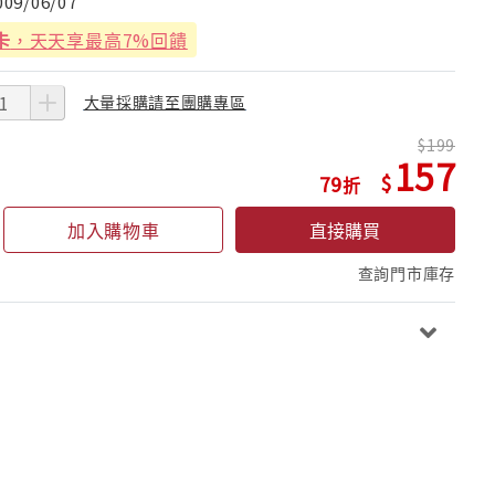
009/06/07
卡
，天天享最高7%回饋
大量採購請至團購專區
199
157
79
加入購物車
直接購買
查詢門市庫存