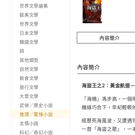
世界文學論集
歐美文學
世界文學
日本文學
內容簡介
韓國文學
詩
其他類型
內容簡介
自然文學
飲食文學
海盜王之2：黃金航道
旅行文學
大眾文學
「海精」馮步高，一個
武俠／歷史小說
機緣巧合下，年紀輕輕
推理／驚悚小說
經歷死海風波、又遭遇
言情小說
一首「海盜之歌」，一
科幻／奇幻小說