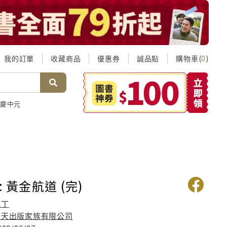
我的訂單
收藏商品
優惠券
誠品點
購物車(
)
0
慶中元
: 黃金航道 (完)
肥丁
普天出版家族有限公司