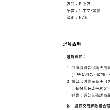
裝訂 / P:平裝
語言 / 1:中文/繁體
級別 / N:無
退貨說明
退貨須知：
依照消費者保護法的規
(不得有刮傷、破損、
請您以送貨廠商使用
上黏貼紙張或書寫文
退費；請您先確認商
依「通訊交易解除權合