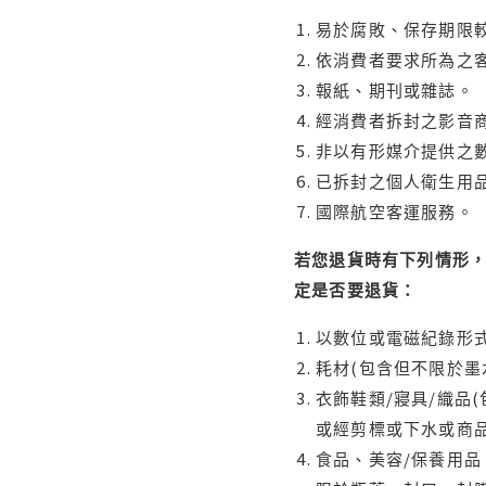
易於腐敗、保存期限較
依消費者要求所為之客
報紙、期刊或雜誌。
經消費者拆封之影音
非以有形媒介提供之數
已拆封之個人衛生用品
國際航空客運服務。
若您退貨時有下列情形，
定是否要退貨：
以數位或電磁紀錄形式
耗材(包含但不限於墨
衣飾鞋類/寢具/織品
或經剪標或下水或商
食品、美容/保養用