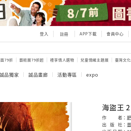
登入
APP下載
會員中心
註冊
面79折
藝術展79折起
禮享情人選物
兒童情緒主題展
臺灣文化
誠品獨家
誠品畫廊
活動專區
expo
海盜王 2
作
者：
出
版
社：