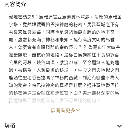
內容簡介
藏地密碼之5：馬雅迷宮亞馬遜叢林深處，荒廢的馬雅金
字塔，竟然埋藏著帕巴拉神廟的秘密！馬雅聖城之下有
著最宏偉最豪華，同時也是最恐怖最血腥的的地下宮
殿，處處都充滿了神秘和未知。擁有高度文明的馬雅
人，怎麼會有血腥殘酷的宗教祭典？ 雅魯藏布江大峽谷
裡最險峻、最核心的地段，是從白馬狗熊往下長約近百
公里的河段，峽谷幽深，激流咆哮，至今還無人能夠通
過，被稱為「人類最後的秘境」，生命之門與地獄之門
能通往聖地香巴拉嗎？神秘的西藏，到底有哪些不為人
知的秘密？帕巴拉神廟的真相是什麼？通往聖地香巴拉
的秘密通道是否就在布達拉宮下面？美洲叢林深處的馬
雅遺跡與西藏文明又有什麼不可思議的關係？
展開看更多
規格