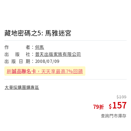
藏地密碼之5: 馬雅迷宮
作
者：
何馬
出
版
社：
普天出版家族有限公司
出
版
日
期：
2008/07/09
刷
誠品聯名卡
，天天享最高7%回饋
大量採購團購專區
199
157
79
查詢門市庫存