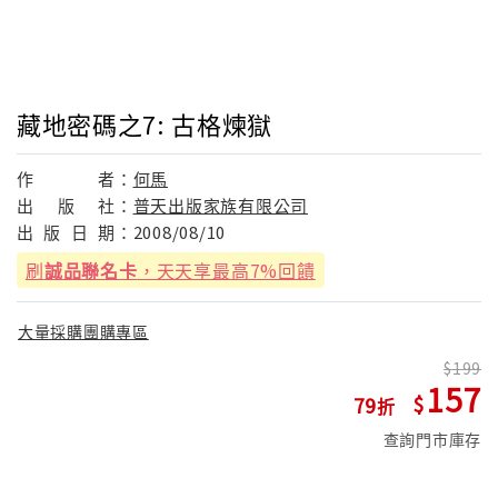
藏地密碼之7: 古格煉獄
作
者：
何馬
出
版
社：
普天出版家族有限公司
出
版
日
期：
2008/08/10
刷
誠品聯名卡
，天天享最高7%回饋
大量採購團購專區
199
157
79
查詢門市庫存