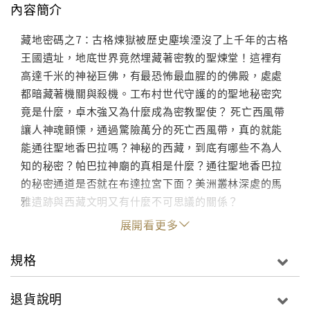
內容簡介
藏地密碼之7：古格煉獄被歷史塵埃湮沒了上千年的古格
王國遺址，地底世界竟然埋藏著密教的聖煉堂！這裡有
高達千米的神祕巨佛，有最恐怖最血腥的的佛殿，處處
都暗藏著機關與殺機。工布村世代守護的的聖地秘密究
竟是什麼，卓木強又為什麼成為密教聖使？ 死亡西風帶
讓人神魂顫慄，通過驚險萬分的死亡西風帶，真的就能
能通往聖地香巴拉嗎？神秘的西藏，到底有哪些不為人
知的秘密？帕巴拉神廟的真相是什麼？通往聖地香巴拉
的秘密通道是否就在布達拉宮下面？美洲叢林深處的馬
雅遺跡與西藏文明又有什麼不可思議的關係？
展開看更多
規格
退貨說明