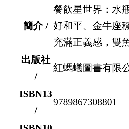
餐飲星世界：水
簡介 /
好和平、金牛座
充滿正義感，雙
出版社
紅螞蟻圖書有限
/
ISBN13
9789867308801
/
ISBN10