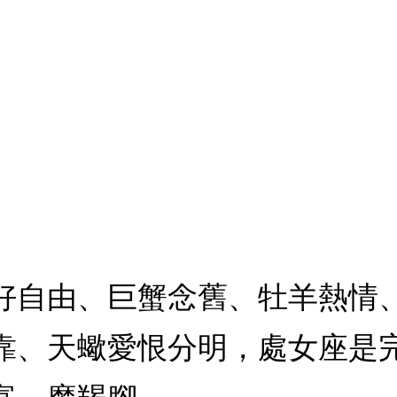
好自由、巨蟹念舊、牡羊熱情
靠、天蠍愛恨分明，處女座是