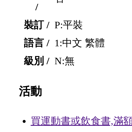
/
裝訂 /
P:平裝
語言 /
1:中文 繁體
級別 /
N:無
活動
買運動書或飲食書,滿額