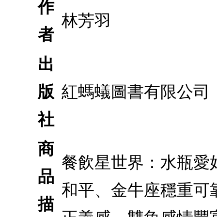
作
林芳羽
者
出
版
紅螞蟻圖書有限公司
社
商
餐飲星世界：水瓶愛
品
和平、金牛座穩重可
描