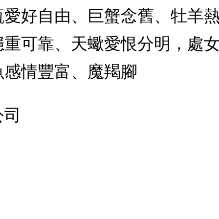
瓶愛好自由、巨蟹念舊、牡羊
穩重可靠、天蠍愛恨分明，處
魚感情豐富、魔羯腳
公司