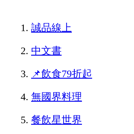
誠品線上
中文書
📌飲食79折起
無國界料理
餐飲星世界