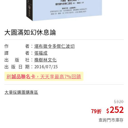
大圓滿如幻休息論
作
者：
堪布徹令多傑仁波切
譯
者：
張福成
出
版
社：
橡樹林文化
出
版
日
期：
2016/07/15
刷
誠品聯名卡
，天天享最高7%回饋
大量採購團購專區
320
252
79
查詢門市庫存