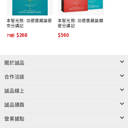
了自他的分別，為自己帶來很多煩惱、辛勞等等，透過
如幻八喻，了悟萬法無自性，減少對於自他的執著，那
麼煩惱，痛苦也會逐漸減少。因此，實修如幻八喻可以
本智光照: 功德寶藏論密
本智光照: 功德寶藏論顯
宗分講記
密分講記
減少內心的煩惱、痛苦，而獲致清淨休息，所以稱為
$268
$560
「如幻休息」。
79折
本書由堪布徹令多傑仁波切所講述，在每一個比喻的見
地介紹完後，接著逐一講解實修方式，譬如座上、座下
關於誠品
以及白日、夜間與夢中瑜伽等之觀修法門，而這也是本
書的珍貴之處，由具格上師正確地講解各種觀修方式，
合作洽談
在認識見地之後，更能確實地透過觀修得到空性的了
悟。總之，藉由講述者從見地到實修、完整詳細地解
誠品線上
說，讓我們全面性理解《大圓滿如幻休息論》，有利於
修行者在大圓滿道上的廣大實修。
誠品通路
營業據點