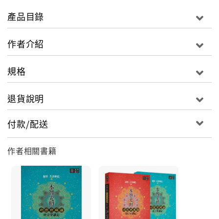
本書主要講述內容是「一切萬法顯而無自性」，對顯
產品目錄
而無自性的內容作逐一講解。佛陀曾開示了八個比喻
（八幻喻觀或稱如幻八喻），以這八個比喻來闡釋之。
作者介紹
在八個比喻裡：
第一個，一切萬法都如夢，像我們做的夢境一樣。
規格
第二個，一切萬法都如幻，像魔術師變出來的幻相一
樣。
退貨說明
第三個，一切萬法都如光影如眼花撩亂，像眼睛有毛病
的人看到的假象一樣。
付款/配送
第四個，一切萬法都如海市蜃樓（陽焰）。
第五個，一切萬法都如水裡的月亮。
作者相關書籍
第六個，一切萬法都如空谷回音。
第七個，一切萬法都如尋香神所變出來的城市（尋香
城）。
第八個，一切萬法都如變化。
由於我們不明瞭萬法無自性，因而有了我執的存在，有