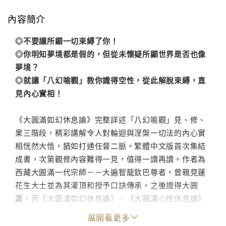
內容簡介
◎不要讓所顯一切束縛了你！
◎你明知夢境都是假的，但從未懷疑所顯世界是否也像
夢境？
◎就讓「八幻喻觀」教你識得空性，從此解脫束縛，直
見內心實相！
《大圓滿如幻休息論》完整詳述「八幻喻觀」見、修、
果三階段，精彩講解令人對輪迴與涅槃一切法的內心實
相恍然大悟，猶如打通任督二脈。繁體中文版首次集結
成書，次第觀修內容難得一見，值得一讀再讀。作者為
西藏大圓滿一代宗師－－大遍智龍欽巴尊者，曾親見蓮
花生大士並為其灌頂和授予口訣傳承，之後證得大圓
滿。而《大圓滿如幻休息論》、《大圓滿心性休息論》
與《大圓滿禪定休息論》即是尊者重要的「三休息」著
展開看更多
作，也是修持大圓滿無上密法的必讀經典。