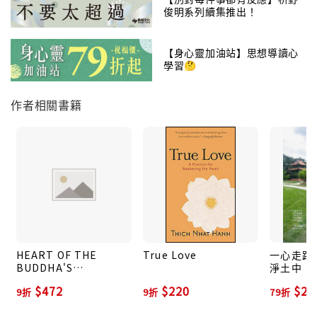
俊明系列續集推出！
番生起的內在情緒：開心、煩躁、羨慕、憤怒……等
等，給予一系列、可實際操作的正念修習與偈語。
【身心靈加油站】思想導讀心
學習🤔
舉例來說，在吃早餐的時候，一行禪師提醒，早餐並不
只是為身體提供食物，早餐時間是讓我們享受食物，獲
作者相關書籍
得營養、培育感恩心與覺察力的機會。我們手中的一小
片麵包承載著陽光、雲彩、大地、雨水的滋養，以及麵
包師傅的用心與耐心。當你把麵包放進口中咀嚼的時
候，請單純地咀嚼麵包，不要把你的計劃、擔憂、恐懼
或憤怒吞下肚。這就是一種正念飲食。
當你內心揚起憤恨、恐懼、失落的時候，電話鈴聲響起
的時候，進洗手間的時候，透過正念呼吸來幫助放鬆，
擁抱身體各部位、給予愛和感謝，把自己的思緒引導回
HEART OF THE
True Love
一心走路:
BUDDHA'S
淨土中
不偏不倚、純粹的狀態，好讓自己在與同事溝通、開
TEACHING
$472
$220
$22
會、設想策略的時候，有一顆清晰又富有正念的腦袋可
9折
9折
79折
以運用。