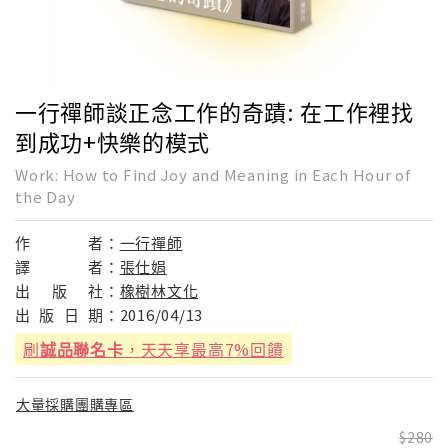
一行禪師談正念工作的奇蹟: 在工作裡找
到成功+快樂的模式
Work: How to Find Joy and Meaning in Each Hour of
the Day
作
者：
一行禪師
譯
者：
張仕娟
出
版
社：
橡樹林文化
出
版
日
期：
2016/04/13
刷
誠品聯名卡
，天天享最高7%回饋
大量採購團購專區
280