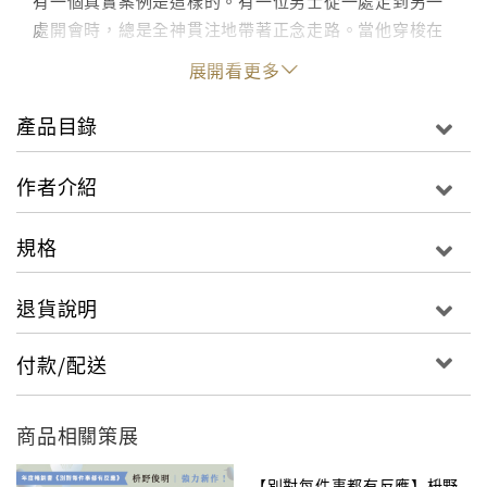
有一個真實案例是這樣的。有一位男士從一處走到另一
處開會時，總是全神貫注地帶著正念走路。當他穿梭在
市中心的辦公大樓，他總是專注地走路，覺知自己的吸
展開看更多
氣和呼氣，路過的人都對他報以微笑，因為他在匆忙人
群中顯得如此平靜。這位男士說，自從開始了正念修習
產品目錄
之後，縱使在會議上遇到刁難的人，他應付起來也較為
容易、愉快得多了。
作者介紹
這位男士的經驗呼應了一行禪師的主張：生活與工作是
規格
不能分割的，若不能把正念帶到日常生活中，便不能全
然專注當下所做的事，而將會在個人及專業上付出代價
退貨說明
──所以，愈能在日常生活中持有覺察和正念，才愈能把
工作做好。
付款/配送
‧
將正念融入工作，工作氣氛與績效就會開始善轉
商品相關策展
在本書中，一行禪師依循著上班族的日常作息：起床、
梳洗、吃早餐、通勤、做簡報、開會，以及一天之內輪
【別對每件事都有反應】枡野