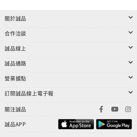
‧透過正念修習，拒絕成為工作壓力的受害者
關於誠品
我們總是匆忙，總是急著完成手上的工作，這已成為習
合作洽談
慣。透過正念呼吸，你能發現這個習氣。正念能幫助你
停下來，不被倉促的習慣捲走。如果懂得活在日常生活
誠品線上
中的每一刻，我們就不會成為壓力的受害者。
誠品通路
有時候，我們在工作環境中感到不安，不被接納，害怕
受到拒絕。我們需要學習接納自己的本來面目，整個宇
營業據點
宙聚在一起幫助我們這樣顯現，我們如此就很美了。變
得美麗的意思是「成為你自己」。
訂閱誠品線上電子報
一行禪師提醒我們，唯有在自己的內在建立和諧、愛與
關注誠品
快樂，我們才能在自己所處的位置上、對我們的事業產
誠品APP
生真正的幫助！