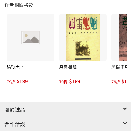
作者相關書籍
橫行天下
風雷魍魎
英倫采風 
$189
$189
$12
79折
79折
79折
關於誠品
合作洽談