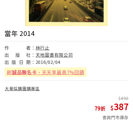
當年 2014
作
者：
林行止
出
版
社：
天地圖書有限公司
出
版
日
期：
2016/02/04
刷
誠品聯名卡
，天天享最高7%回饋
大量採購團購專區
490
387
79
查詢門市庫存