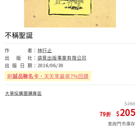
不稱聖誕
作
者：
林行止
出
版
社：
遠景出版事業有限公司
出
版
日
期：
2016/06/30
刷
誠品聯名卡
，天天享最高7%回饋
大量採購團購專區
260
205
79
查詢門市庫存