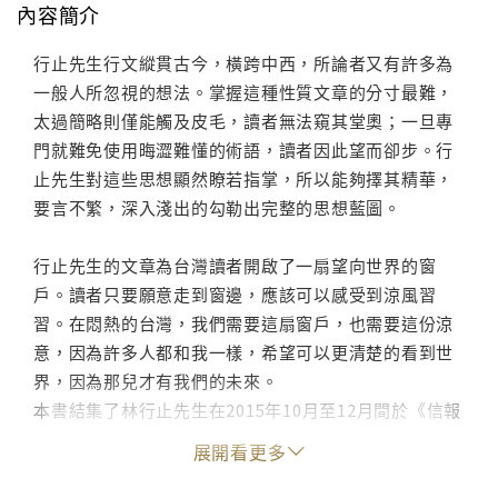
內容簡介
行止先生行文縱貫古今，橫跨中西，所論者又有許多為
一般人所忽視的想法。掌握這種性質文章的分寸最難，
太過簡略則僅能觸及皮毛，讀者無法窺其堂奧；一旦專
門就難免使用晦澀難懂的術語，讀者因此望而卻步。行
止先生對這些思想顯然瞭若指掌，所以能夠擇其精華，
要言不繁，深入淺出的勾勒出完整的思想藍圖。
行止先生的文章為台灣讀者開啟了一扇望向世界的窗
戶。讀者只要願意走到窗邊，應該可以感受到涼風習
習。在悶熱的台灣，我們需要這扇窗戶，也需要這份涼
意，因為許多人都和我一樣，希望可以更清楚的看到世
界，因為那兒才有我們的未來。
本書結集了林行止先生在2015年10月至12月間於《信報
財經新聞》所發表的對於政治經濟、社會文化等方面的
展開看更多
評論。