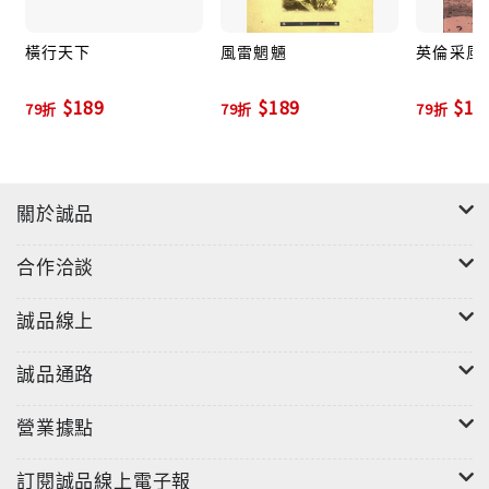
橫行天下
風雷魍魎
英倫采風 
$189
$189
$12
79折
79折
79折
關於誠品
合作洽談
誠品線上
誠品通路
營業據點
訂閱誠品線上電子報