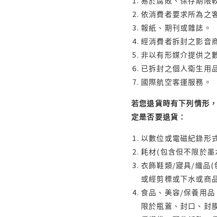
易於腐敗、保存期限較
依消費者要求所為之客
報紙、期刊或雜誌。
經消費者拆封之影音
非以有形媒介提供之數
已拆封之個人衛生用品
國際航空客運服務。
若您退貨時有下列情形，
定是否要退貨：
以數位或電磁紀錄形式
耗材(包含但不限於墨
衣飾鞋類/寢具/織品
或經剪標或下水或商
食品、美容/保養用
限於瓶蓋、封口、封膜