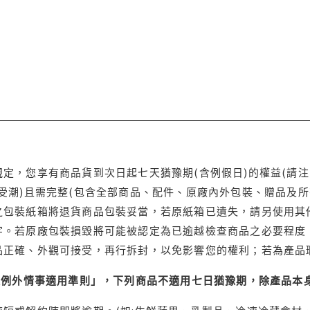
定，您享有商品貨到次日起七天猶豫期(含例假日)的權益(請
受潮)且需完整(包含全部商品、配件、原廠內外包裝、贈品及所
之包裝紙箱將退貨商品包裝妥當，若原紙箱已遺失，請另使用其
字。若原廠包裝損毀將可能被認定為已逾越檢查商品之必要程度，
品正確、外觀可接受，再行拆封，以免影響您的權利；若為產品
理例外情事適用準則」，下列商品不適用七日猶豫期，除產品本