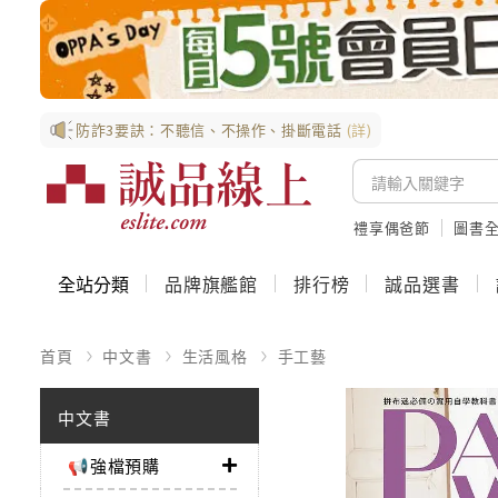
防詐3要訣：不聽信、不操作、掛斷電話
(詳)
禮享偶爸節
圖書全
全站分類
品牌旗艦館
排行榜
誠品選書
首頁
中文書
生活風格
手工藝
中文書
📢強檔預購