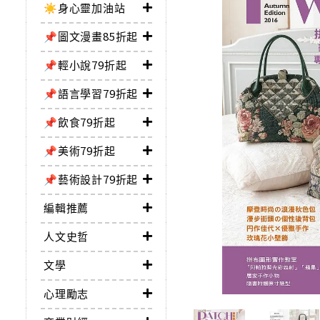
☀️身心靈加油站
📌圖文漫畫85折起
📌輕小說79折起
📌語言學習79折起
📌飲食79折起
📌美術79折起
📌藝術設計79折起
編輯推薦
人文史哲
文學
心理勵志