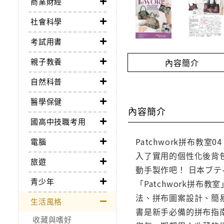
商業財經
社會科學
考試用書
親子教養
內容簡介
自然科普
醫學保健
內容簡介
國高中技職考用
Patchwork拼布
電腦
入了實用的個性化後背
旅遊
動手製作吧！ 日本ブテ
青少年
「Patchwork拼
法、拼布圖案設計、簡
生活風格
書是新手必備的拼布指南
收藏與嗜好