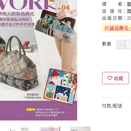
譯
者：
出
版
社：
出
版
日
期：
2
刷
誠品聯名
數量
收藏
付款/配送