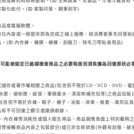
短或解約時即將逾期。(如:生鮮蔬果、乳製品、冷凍冷藏食材、
製化給付。(如:客製印章、鋼筆刻字)
商品或電腦軟體。
位內容或一經提供即為完成之線上服務，經消費者事先同意始提
。(如:內衣褲、襪類、褲襪、刮鬍刀、除毛刀等貼身用品)
可能被認定已逾越檢查商品之必要程度而須負擔為回復原狀必要
儲存或著作權相關之商品(包含但不限於CD、VCD、DVD、電
水匣、碳粉匣、紙張、筆類墨水、清潔劑補充包等)之商品包裝已
(包含但不限於衣褲、鞋子、襪子、泳裝、床單、被套、填充玩具
品有不可回復之髒污或磨損痕跡。
品、內衣褲等消耗性或個人衛生用品、商品銷售頁面上特別載明之
等接觸商品內容之包裝部分)或已非全新狀態(外觀有刮傷、破