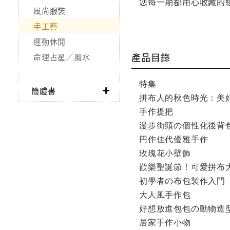
您每一期都用心收藏的
風尚服裝
手工藝
運動休閒
產品目錄
命理占星／風水
特集
簡體書
拼布人的秋色時光：美
手作提把
漫步街頭の個性化後背
円作佳代優雅手作
玫瑰花小壁飾
歡樂聖誕節！可愛拼布
初學者の布包製作入門
大人風手作包
好想放進包包の動物造
居家手作小物