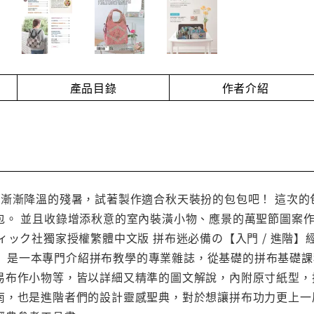
產品目錄
作者介紹
教室04 漸漸降溫的殘暑，試著製作適合秋天裝扮的包包吧！ 這
包。 並且收錄增添秋意的室內裝潢小物、應景的萬聖節圖案作
ィック社獨家授權繁體中文版 拼布迷必備の【入門 / 進階】
布教室」是一本專門介紹拼布教學的專業雜誌，從基礎的拼布基
易布作小物等，皆以詳細又精準的圖文解說，內附原寸紙型，
，也是進階者們的設計靈感聖典，對於想讓拼布功力更上一層樓