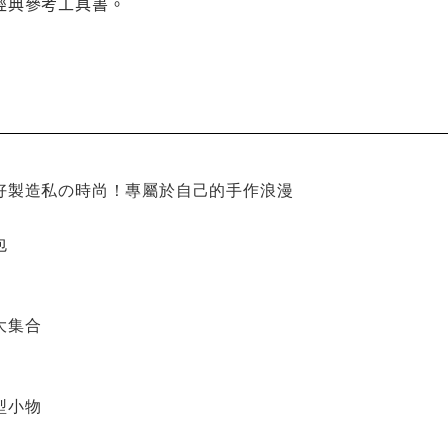
經典參考工具書。
好製造私の時尚！專屬於自己的手作浪漫
包
大集合
型小物