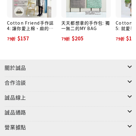
Cotton Friend手作誌
天天都想拿的手作包: 獨
Cotton
4: 讓你愛上棉、麻的自
一無二的MY BAG
5: 就愛
然風手作
針線活兒!
$157
$205
$15
79折
79折
79折
關於誠品
合作洽談
誠品線上
誠品通路
營業據點