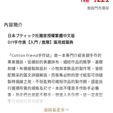
查詢門市庫存
內容簡介
日本ブティック社獨家授權繁體中文版
DIY手作族【入門 / 進階】兩用超聖典
「Cotton friend手作誌」是一本專門介紹各類手作的
專業雜誌，從繽紛的美麗拼布、縫紉作品的教學、基礎
刺繡、布偶縫製與設計、小物與家飾品的製作等，皆搭
配精采的圖文詳細解說。而每集必附的原寸紙型可供縫
製時描繪之用，不但能夠可縮短作品的製作期，還能自
行選擇所需的規格及尺寸。本誌不僅是手作新手必備
書，熟手們也是愛不釋手，想進入手作界，這一定是您
不可或缺的參考用書。
展開看更多