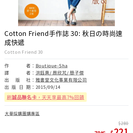
Cotton Friend手作誌 30: 秋日の時尚速
成快遞
Cotton Friend 30
作
者：
Boutique-Sha
譯
者：
洪鈺惠/ 周欣芃/ 簡子傑
出
版
社：
雅書堂文化事業有限公司
出
版
日
期：
2015/09/14
刷
誠品聯名卡
，天天享最高7%回饋
大量採購團購專區
280
221
79