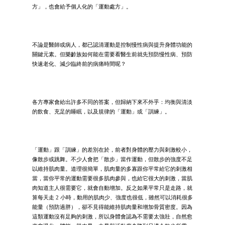
方」，也會給予個人化的「運動處方」。
不論是醫師或病人，都已認清運動是控制慢性病與提升身體功能的
關鍵元素。但樂齡族如何能在需要看醫生前就先預防慢性病、預防
快速老化、減少臨終前的病痛時間呢？
各方專家會給出許多不同的答案，但歸納下來不外乎：均衡與清淡
的飲食、充足的睡眠，以及規律的「運動」或「訓練」。
「運動」跟「訓練」的差別在於，前者對身體的壓力與刺激較小，
像散步或跳舞。不少人會把「散步」當作運動，但散步的強度不足
以維持肌肉量。道理很簡單，肌肉量的多寡跟你平常給它的刺激相
當，當你平常的運動需要很多肌肉參與，也給它很大的刺激，當肌
肉知道主人很需要它，就會自動增加。反之如果平常只是走路，就
算每天走 2 小時，動用的肌肉少、強度也很低，雖然可以消耗很多
能量（預防過胖），卻不見得能維持肌肉量和增加骨質密度。因為
這類運動沒有足夠的刺激，所以身體會認為不需要太強壯，自然愈