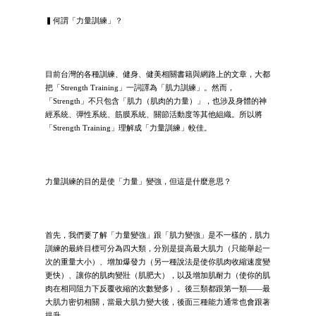
▍何謂「力量訓練」？
目前台灣的各種訓練、健身、健美相關書籍與網路上的文章，大都
把「Strength Training」一詞譯為「肌力訓練」。然而，
「Strength」不只包含「肌力（肌肉的力量）」，也涉及身體的神
經系統、彈性系統、筋膜系統、關節活動度等其他組織。所以將
「Strength Training」理解成「力量訓練」較佳。
力量訓練的目的是使「力量」變強，但這是什麼意思？
首先，我們要了解「力量變強」跟「肌力變強」是不一樣的，肌力
訓練的最終目標可分為四大類，分別是提高最大肌力（只能舉起一
次的重量大小）、增加爆發力（另一種說法是使你肌肉收縮速度變
更快）、讓你的肌肉變壯（肌肥大），以及增加肌耐力（使你的肌
肉在相同阻力下反覆收縮的次數變多）。後三類都跟第一類——最
大肌力密切相關，當最大肌力變大後，後面三種能力通常也會跟著
提升。