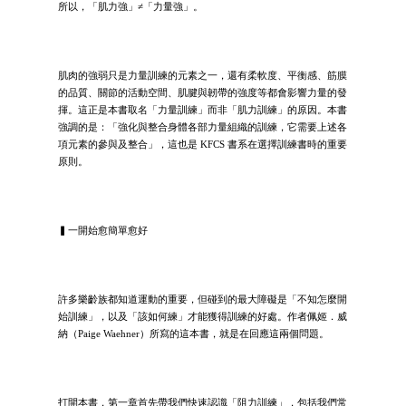
所以，「肌力強」≠「力量強」。
肌肉的強弱只是力量訓練的元素之一，還有柔軟度、平衡感、筋膜
的品質、關節的活動空間、肌腱與韌帶的強度等都會影響力量的發
揮。這正是本書取名「力量訓練」而非「肌力訓練」的原因。本書
強調的是：「強化與整合身體各部力量組織的訓練，它需要上述各
項元素的參與及整合」，這也是 KFCS 書系在選擇訓練書時的重要
原則。
▍一開始愈簡單愈好
許多樂齡族都知道運動的重要，但碰到的最大障礙是「不知怎麼開
始訓練」，以及「該如何練」才能獲得訓練的好處。作者佩姬．威
納（Paige Waehner）所寫的這本書，就是在回應這兩個問題。
打開本書，第一章首先帶我們快速認識「阻力訓練」，包括我們常