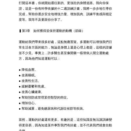
打開這本書，你就開始通往新的、更強壯的身體道路。我向你保
證，這是一份有科學依據的十二週訓練計畫，我將一步步地引導你
完成，幫助你逐步安全地增強力量、增加肌肉、訓練平衡感與穩定
度等。我等不及要跟你分享了。
▍第3章 如何獲得並保持運動的動機（節錄）
運動給我們帶來很多好處，這點無庸置疑。多運動可以增強我們日
常生活各方面的能力，無論是身體上還是心理上都是，這樣的證據
並不少見。事實上，許多醫生甚至像開藥一樣替病人開立運動處
方，因為他們知道運動可以：
● 降低血壓。
● 改善睡眠。
● 改善性生活。
● 緩解憂鬱和焦慮。
● 改善心臟健康。
● 幫助預防或管理某些類型的癌症。
● 增加信心。
● 幫助減重，避免糖尿病和代謝症候群等疾病。
當然，運動的好處還有更多。有趣的是，這些知識並無法讓訓練變
得更容易，因為知道某件事對我們有好處，並不代表我們就會自動
去做。