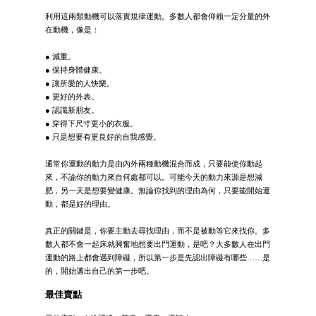
利用這兩類動機可以落實規律運動。多數人都會仰賴一定分量的外
在動機，像是：
● 減重。
● 保持身體健康。
● 讓所愛的人快樂。
● 更好的外表。
● 認識新朋友。
● 穿得下尺寸更小的衣服。
● 只是想要有更良好的自我感覺。
通常你運動的動力是由內外兩種動機混合而成，只要能使你動起
來，不論你的動力來自何處都可以。可能今天的動力來源是想減
肥，另一天是想要變健康。無論你找到的理由為何，只要能開始運
動，都是好的理由。
真正的關鍵是，你要主動去尋找理由，而不是被動等它來找你。多
數人都不會一起床就興奮地想要出門運動，是吧？大多數人在出門
運動的路上都會遇到障礙，所以第一步是先認出障礙有哪些……是
的，開始邁出自己的第一步吧。
最佳賣點