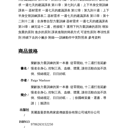
求 一週七天的建議課表 第11章：第七到八週：上下半身交替訓練
課表一 器材需求 一週七天的建議課表 第12章：第九到十週：上下
半身交替訓練課表二 器材需求 一週七天的建議課表 第13章：第十
二到十二週：全身整合型力量訓練 器材需求 一週七天的建議課表
第14章：練完這十二週，然後呢？ 運用下列力量訓練的原則 增加
負重的原則 進步的原則 課表進階的簡易方式 可逆性原則 專項性原
則 持續下去的小撇步 附錄──訓練動作中英對照表 參考資料
商品規格
樂齡族力量訓練的第一本書: 從零開始, 十二週打造延齡
書名 /
慢老全身心, 控制三高、血糖、體重, 讓你活動自如不跌
倒、情緒穩定、日日好眠
作者 /
Paige Waehner
樂齡族力量訓練的第一本書: 從零開始, 十二週打造延齡
慢老全身心, 控制三高、血糖、體重, 讓你活動自如不跌
簡介 /
倒、情緒穩定、日日好眠：，｜徐國峰策畫・選書．導
讀｜｜臉譜出
出版社
英屬蓋曼群島商家庭傳媒股份有限公司城邦分公司
/
ISBN13
9786263152250
/