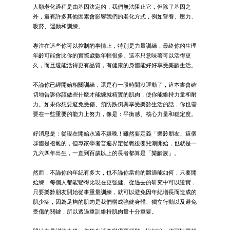
人類老化過程是由基因決定的，我們無法阻止它，但除了基因之
外，還有許多其他因素會影響我們的老化方式，例如營養、壓力、
吸菸、運動和訓練。
專注在這些你可以控制的事情上，特別是力量訓練，最終你的生理
年齡可能會比你的實際歲數年輕很多。這不只意味著可以活得更
久，而且還能活得更有品質，有健康的身體能好好享受樂齡生活。
不論你已經開始相關訓練，還是有一段時間沒運動了，這本書會確
切地告訴你該做些什麼才能練就精實的肌肉，使你能維持力量和耐
力。如果你想要避免受傷、預防跌倒與享受樂齡生活的話，你也需
要在一些重要的能力上努力，像是：平衡感、核心力量和穩定度。
好消息是：從現在開始永遠不嫌晚！雖然要定義「樂齡朋友」這個
群體是複雜的，但專家學者普遍界定從戰後嬰兒潮開始，也就是一
九六四年出生，一直到百歲以上的長者都算是「樂齡族」。
然而，不論你的年紀有多大，也不論你當前的體適能如何，只要開
始練，每個人都能變得比現在更強健。從過去的研究中可以證實，
只要樂齡朋友開始從事重量訓練，就可以避免因年紀增長而造成的
肌少症，因為足夠的肌肉是我們構成強健身體、獨立行動以及避免
受傷的關鍵，所以透過重訓維持肌肉量十分重要。