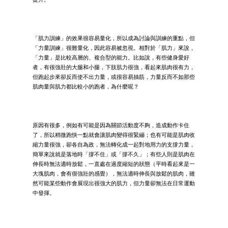
「肌力訓練」的效果很容易量化，所以成為討論與訓練的重點，但
「力量訓練」很難量化，因此容易被忽視。相對於「肌力」來說，
「力量」是比較高層的、複合型的能力。比如說，有些健身愛好
者，有很強壯的大腿和小腿，下肢肌力很強，看起來肌肉很有力，
但跑起步來卻反而使不出力量，或很容易抽筋，力量反而不如那些
肌肉量與肌力都比較小的跑者，為什麼呢？
原因有很多，例如有可能是因為關節活動度不夠，造成動作卡住
了，所以稍微跑快一點就會讓肌肉變得很緊繃；也有可能是肌肉收
縮力量很強，卻各自為政，無法轉化成一起對地用力的支撐力量，
簡單來說就是落地時「撐不住」或「撐不久」；有些人則是肌肉在
伸長時無法適時放鬆，一直處在過度縮短的狀態（平時看起來是一
大塊肌肉，會有很強壯的感覺），無法適時伸長與放鬆的肌肉，雖
然可能某些動作會展現出很強大的肌力，但力量卻無法在日常運動
中發揮。