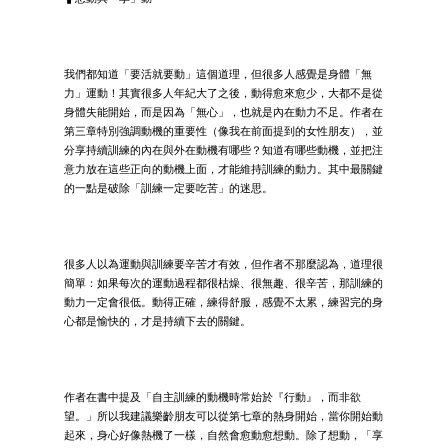
我們都知道「要活就要動」這個道理，但很多人感覺是身體「無
力」運動！其實很多人年紀大了之後，動得愈來愈少，大都不是從
身體失能開始，而是因為「無心」，也就是內在動力不足。作者在
第三章特別強調動機的重要性（像我在前面提到的女性朋友），並
分享持續訓練的內在與外在動機有哪些？知道有哪些動機，並把注
意力放在這些正向的動機上面，才能維持訓練的動力。其中最關鍵
的一點是破除「訓練一定要吃苦」的迷思。
很多人以為運動與訓練要辛苦才有效，但作者不那麼認為，道理很
簡單：如果每次的運動過程都很枯燥、很無趣、很辛苦，那訓練的
動力一定會很低。動得正確，練得舒服，感覺不太累，練習完的身
心都是愉快的，才是持續下去的關鍵。
作者在書中提及「自主訓練的動機時常始於『行動』，而非欲
望。」所以我建議樂齡朋友可以從第七章的熱身開始，當你開始動
起來，身心好像熱機了一樣，自然會愈動愈想動。除了想動，「享