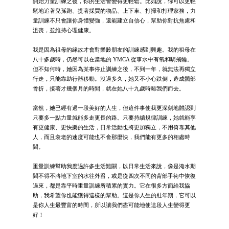
開始力量訓練之後，你的生活會變得更輕鬆。比如說，你可以更輕
鬆地追著兒孫跑、提著採買的物品、上下車、打掃和打理家務，力
量訓練不只會讓你身體變強，還能建立自信心，幫助你對抗焦慮和
沮喪，並維持心理健康。
我是因為祖母的緣故才會對樂齡朋友的訓練感到興趣。我的祖母在
八十多歲時，仍然可以在當地的 YMCA 從事水中有氧和騎飛輪。
但不知何時，她因為某事停止訓練之後，不到一年，就無法再獨立
行走，只能靠助行器移動。沒過多久，她又不小心跌倒，造成髖部
骨折，接著才幾個月的時間，就在她八十九歲時離我們而去。
當然，她已經有過一段美好的人生，但這件事使我更深刻地體認到
只要多一點力量就能多走更長的路。只要持續規律訓練，她就能享
有更健康、更快樂的生活，日常活動也將更加獨立，不用倚靠其他
人，而且衰老的速度可能也不會那麼快，我們能有更多的相處時
間。
重量訓練幫助我度過許多生活難關，以日常生活來說，像是淹水期
間不得不將地下室的水往外舀，或是從四次不同的背部手術中恢復
過來，都是靠平時重量訓練所積累的實力。它在很多方面給我協
助，我希望你也能獲得這樣的幫助。這是你人生的壯年期，它可以
是你人生最豐富的時間，所以讓我們盡可能地使這段人生變得更
好！