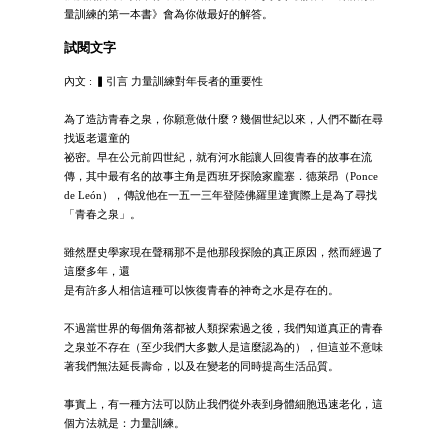
量訓練的第一本書》會為你做最好的解答。
試閱文字
內文 : ▍引言 力量訓練對年長者的重要性
為了造訪青春之泉，你願意做什麼？幾個世紀以來，人們不斷在尋
找返老還童的
祕密。早在公元前四世紀，就有河水能讓人回復青春的故事在流
傳，其中最有名的故事主角是西班牙探險家龐塞．德萊昂（Ponce
de León），傳說他在一五一三年登陸佛羅里達實際上是為了尋找
「青春之泉」。
雖然歷史學家現在聲稱那不是他那段探險的真正原因，然而經過了
這麼多年，還
是有許多人相信這種可以恢復青春的神奇之水是存在的。
不過當世界的每個角落都被人類探索過之後，我們知道真正的青春
之泉並不存在（至少我們大多數人是這麼認為的），但這並不意味
著我們無法延長壽命，以及在變老的同時提高生活品質。
事實上，有一種方法可以防止我們從外表到身體細胞迅速老化，這
個方法就是：力量訓練。