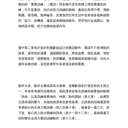
聽到的「重量訓練」（重訓）與各種不是在身體上增加重量的訓
練，它不是重訓，但仍在阻力訓練的範疇，像是拉長彈力帶、甩動
戰繩、推雪橇、拖車輪等。其實我們日常生活中也有很多能夠感覺
到「阻力」的機會，像是提著購物袋逛街、揹背包行走或爬山、拖
地時提水桶、把大包裏抱進屋內等。
書中第二章有許多針對樂齡族設計的重訓動作，重訓不只有增肌的
效果，還有助於減重、減緩關節發炎、降低血壓、穩定血糖、增加
骨質密度與「感覺愉悅」的荷爾蒙、改善睡眠與新陳代謝、活化大
腦等各種功能，這些效果對年長者來說都很重要。
動作太多、動作太難或課表太複雜，是樂齡朋友打退堂鼓的主因之
一。作者有考慮到這種情況，因此課表從每次訓練前都要做的動態
「熱身」以及訓練後要做的「伸展」動作開始（第七章），如果對
主課表感到壓力，先做熱身課表也會有效果。主課表的頭兩週是簡
單易執行的全身力量訓練（第八到第十章），接著是一週三次、把
下肢、核心與上肢分開練的課表（第十一與十二章），最後兩週又
回到整合全身力量的訓練動作（第十三章）。