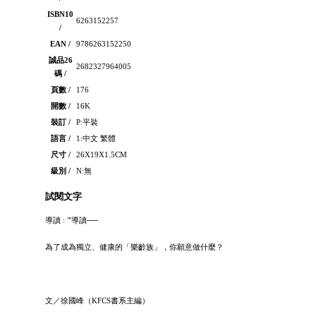
ISBN10
6263152257
/
EAN /
9786263152250
誠品26
2682327964005
碼 /
頁數 /
176
開數 /
16K
裝訂 /
P:平裝
語言 /
1:中文 繁體
尺寸 /
26X19X1.5CM
級別 /
N:無
試閱文字
導讀 : "'導讀──
為了成為獨立、健康的「樂齡族」，你願意做什麼？
文／徐國峰（KFCS書系主編）