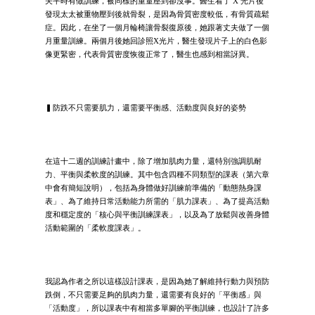
夫平時有做訓練，被同樣的重量壓到卻沒事。醫生看了 X 光片後
發現太太被重物壓到後就骨裂，是因為骨質密度較低，有骨質疏鬆
症。因此，在坐了一個月輪椅讓骨裂復原後，她跟著丈夫做了一個
月重量訓練。兩個月後她回診照X光片，醫生發現片子上的白色影
像更緊密，代表骨質密度恢復正常了，醫生也感到相當訝異。
▍防跌不只需要肌力，還需要平衡感、活動度與良好的姿勢
在這十二週的訓練計畫中，除了增加肌肉力量，還特別強調肌耐
力、平衡與柔軟度的訓練。其中包含四種不同類型的課表（第六章
中會有簡短說明），包括為身體做好訓練前準備的「動態熱身課
表」、為了維持日常活動能力所需的「肌力課表」、為了提高活動
度和穩定度的「核心與平衡訓練課表」，以及為了放鬆與改善身體
活動範圍的「柔軟度課表」。
我認為作者之所以這樣設計課表，是因為她了解維持行動力與預防
跌倒，不只需要足夠的肌肉力量，還需要有良好的「平衡感」與
「活動度」，所以課表中有相當多單腳的平衡訓練，也設計了許多