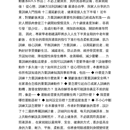
動書系KFCS 作品｜ 不必上健身房、買昂貴器材設備，在家就能
做！ 從心態、訓練方法到訓練計畫 最適合自學、與家人分享的力
量訓練入門指南 十二週延齡抗老，健康迎接人生下半場！ 近年
來，對樂齡族來說，力量訓練的重要性與優點已經成為常識── 由
於人體肌肉會從三十歲開始慢慢流失，六十歲後速度加劇， 容易
引發「肌少症」，造成行動不便、增加跌倒風險、關節疼痛等問
題。 因此，專家學者都建議即將步入人生下半黃金期的中老年樂
齡族， 在安全的環境與適當的指引下進行包含柔軟度訓練、肌力
訓練、核心訓練、平衡訓練的「力量訓練」， 以期延齡抗老，能
夠好好享受樂齡生活。 減緩老化、防止跌倒、維持骨質密度、提
升認知功能、降低慢性病發生機率、改善睡眠、減少憂鬱…… 力
量訓練的優點這麼多，但我可以訓練嗎？需要準備什麼？該做哪些
動作？多久做一次？如何持之以恆？ 從心理到生理，本書將告訴
你所有該知道的力量訓練知識與事前準備，包括── ◆ 什麼是力量
訓練？力量訓練會有什麼效果？ ◆ 樂齡族進行重量訓練安全嗎？
在家適合怎樣的重量訓練動作？ ◆ 要怎麼引起自己或家人訓練的
動機，激發改變的動力？ 並為你解答各種可能讓你裹足不前的疑
問，像是── ◆ 運動前需要先問過醫生嗎？該問什麼？ ◆ 我需要
哪些運動器材？ ◆ 如何設定目標？怎麼追蹤進度？ ◆ 不小心中斷
訓練又該怎麼辦？ 在本書後半部，作者針對樂齡族的需求，設計
了十二週的專屬訓練計畫， 詳細列出每週、每天的訓練課表，加
上共動作解說及清晰照片， 不必上健身房、不必購買昂貴器材，
照著課表， 在家就能以最簡單、安全、健康的方式，逐步提高全
身的力量、耐力、平衡、柔軟度。 你將會明顯感覺到身體變得更