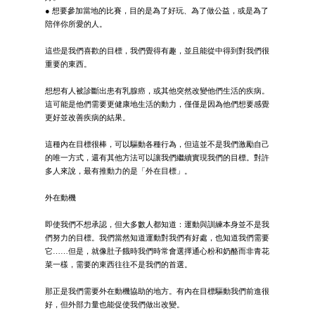
● 想要參加當地的比賽，目的是為了好玩、為了做公益，或是為了
陪伴你所愛的人。
這些是我們喜歡的目標，我們覺得有趣，並且能從中得到對我們很
重要的東西。
想想有人被診斷出患有乳腺癌，或其他突然改變他們生活的疾病。
這可能是他們需要更健康地生活的動力，僅僅是因為他們想要感覺
更好並改善疾病的結果。
這種內在目標很棒，可以驅動各種行為，但這並不是我們激勵自己
的唯一方式，還有其他方法可以讓我們繼續實現我們的目標。對許
多人來說，最有推動力的是「外在目標」。
外在動機
即使我們不想承認，但大多數人都知道：運動與訓練本身並不是我
們努力的目標。我們當然知道運動對我們有好處，也知道我們需要
它……但是，就像肚子餓時我們時常會選擇通心粉和奶酪而非青花
菜一樣，需要的東西往往不是我們的首選。
那正是我們需要外在動機協助的地方。有內在目標驅動我們前進很
好，但外部力量也能促使我們做出改變。