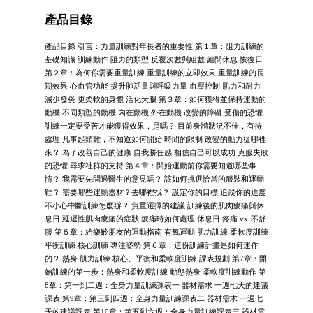
產品目錄
產品目錄 引言：力量訓練對年長者的重要性 第１章：阻力訓練的
基礎知識 訓練動作 阻力的類型 反覆次數與組數 組間休息 恢復日
第２章：為何你需要重量訓練 重量訓練的立即效果 重量訓練的長
期效果 心血管功能 提升肺活量與呼吸力量 血壓控制 肌力和耐力
減少發炎 更柔軟的身體 活化大腦 第３章：如何獲得並保持運動的
動機 不同類型的動機 內在動機 外在動機 改變的障礙 受傷的恐懼
訓練一定要受苦才能獲得效果，是嗎？ 目前身體狀況不佳，有待
處理 凡事起頭難，不知道如何開始 時間的限制 改變的動力從哪裡
來？ 為了改善自己的健康 自我勝任感 相信自己可以成功 克服失敗
的恐懼 尋求社群的支持 第４章：開始運動前你需要知道哪些事
情？ 我需要先問過醫生的意見嗎？ 該如何挑選恰當的服裝和運動
鞋？ 需要哪些運動器材？去哪裡找？ 設定你的目標 追蹤你的進度
不小心中斷訓練怎麼辦？ 負重選擇的建議 訓練後的肌肉痠痛與休
息日 延遲性肌肉痠痛的症狀 痠痛時如何處理 休息日 疼痛 vs. 不舒
服 第５章：給樂齡朋友的運動指南 有氧運動 肌力訓練 柔軟度訓練
平衡訓練 核心訓練 專注姿勢 第６章：這份訓練計畫是如何運作
的？ 熱身 肌力訓練 核心、平衡和柔軟度訓練 課表規劃 第7章：開
始訓練的第一步：熱身和柔軟度訓練 動態熱身 柔軟度訓練動作 第
8章：第一到二週：全身力量訓練課表一 器材需求 一週七天的建議
課表 第9章：第三到四週：全身力量訓練課表二 器材需求 一週七
天的建議課表 第10章：第五到六週：全身力量訓練課表三 器材需