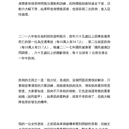
身體會有很長時間無法運動和訓練，此時體能就會快速走下坡，活
動力大幅下滑，結果即使身體復原後，也很容易二次跌倒，進入惡
性循環。
二〇一八年衛生福利部的資料顯示，當年六十五歲以上因事故傷害
死亡的第一位為交通事故（每10萬人有34.7人），第二位就是跌倒
（每10萬人有25.7人）。根據二〇一七年國民健康署「國民健康訪
問調查」，六十五歲以上的樂齡朋友，每 6 位就有 1 位曾在過去
一年中跌倒。
跌倒的主因之一是「肌少症」造成的。這個問題其實很好解決，只
要能從事適當的力量訓練，就能避免肌肉流失、增加肌肉量與骨質
密度。大家要知道，肌肉不只有助於移動，它也是保護骨骼的重要
組織（如同盔甲），如果肌肉量夠多，就算不幸跌倒了，也能大幅
降低骨折發生的機率。
我的一位女性朋友，之前因為車禍被機車壓到閉鎖性骨裂，但她丈