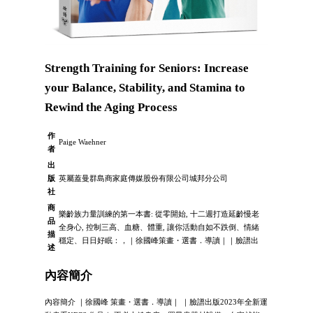
Strength Training for Seniors: Increase
your Balance, Stability, and Stamina to
Rewind the Aging Process
作
Paige Waehner
者
出
版
英屬蓋曼群島商家庭傳媒股份有限公司城邦分公司
社
商
樂齡族力量訓練的第一本書: 從零開始, 十二週打造延齡慢老
品
全身心, 控制三高、血糖、體重, 讓你活動自如不跌倒、情緒
描
穩定、日日好眠：，｜徐國峰策畫・選書．導讀｜｜臉譜出
述
內容簡介
內容簡介 ｜徐國峰 策畫・選書．導讀｜ ｜臉譜出版2023年全新運