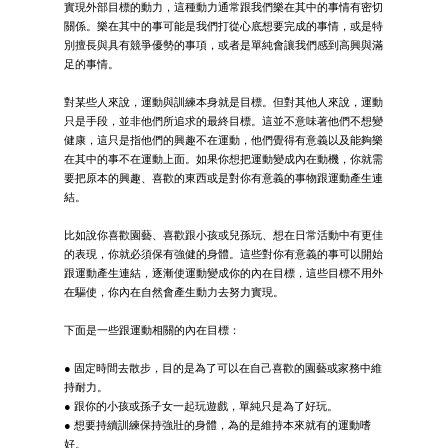
實現外部目標的動力，這種動力通常跟我們樂在其中的事情有密切
關係。樂在其中的事可能是我們打從心底想要完成的事情，或是特
別擅長與具有競爭優勢的事項，或者是單純會讓我們感到高興與滿
足的事情。
對某些人來說，運動與訓練本身就是目標。但對其他人來說，運動
只是手段，並非他們所追求的最終目標。這並不意味著他們不想變
健康，這只是指他們的興趣不在運動，他們覺得有意義以及能夠樂
在其中的事不在運動上面。如果你想把運動變成內在動機，你就需
要把原本的興趣、喜歡的東西或是對你有意義的事物跟運動產生連
結。
比如說你喜歡園藝、喜歡跟小孩或兒孫玩、想在日常活動中有更佳
的表現，你就必須保有強健的身體。這些對你有意義的事可以開始
跟運動產生連結，逐漸使運動變成你的內在目標，這些目標不用外
在驅使，你內在自然會產生動力去努力實現。
下面是一些跟運動相關的內在目標：
● 固定時間去散步，目的是為了可以在自己喜歡的園藝或家務中維
持耐力。
● 跟你的小孩或孫子女一起玩遊戲，單純只是為了好玩。
● 想要持續訓練保持強壯的身體，為的是維持本來就有的運動嗜
好。