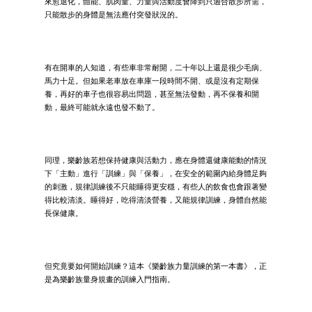
來愈退化，體能、肌肉量、力量與活動度會降到只適合散步所需，
只能散步的身體是無法應付突發狀況的。
有在開車的人知道，有些車非常耐開，二十年以上還是很少毛病、
馬力十足。但如果老車放在車庫一段時間不開、或是沒有定期保
養，再好的車子也很容易出問題，甚至無法發動，再不保養和開
動，最終可能就永遠也發不動了。
同理，樂齡族若想保持健康與活動力，應在身體還健康能動的情況
下「主動」進行「訓練」與「保養」，在安全的範圍內給身體足夠
的刺激，規律訓練後不只能睡得更安穩，有些人的飲食也會跟著變
得比較清淡。睡得好，吃得清淡營養，又能規律訓練，身體自然能
長保健康。
但究竟要如何開始訓練？這本《樂齡族力量訓練的第一本書》，正
是為樂齡族量身規畫的訓練入門指南。