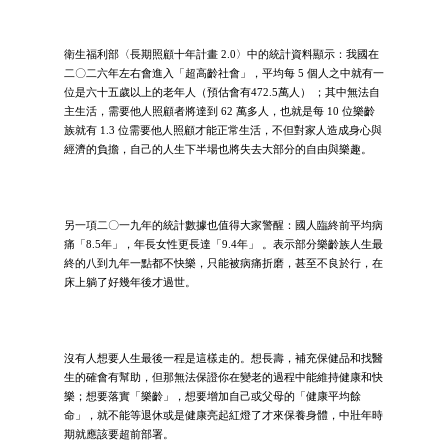
衛生福利部〈長期照顧十年計畫 2.0〉中的統計資料顯示：我國在
二〇二六年左右會進入「超高齡社會」，平均每 5 個人之中就有一
位是六十五歲以上的老年人（預估會有472.5萬人） ；其中無法自
主生活，需要他人照顧者將達到 62 萬多人，也就是每 10 位樂齡
族就有 1.3 位需要他人照顧才能正常生活，不但對家人造成身心與
經濟的負擔，自己的人生下半場也將失去大部分的自由與樂趣。
另一項二〇一九年的統計數據也值得大家警醒：國人臨終前平均病
痛「8.5年」，年長女性更長達「9.4年」 。表示部分樂齡族人生最
終的八到九年一點都不快樂，只能被病痛折磨，甚至不良於行，在
床上躺了好幾年後才過世。
沒有人想要人生最後一程是這樣走的。想長壽，補充保健品和找醫
生的確會有幫助，但那無法保證你在變老的過程中能維持健康和快
樂；想要落實「樂齡」，想要增加自己或父母的「健康平均餘
命」，就不能等退休或是健康亮起紅燈了才來保養身體，中壯年時
期就應該要超前部署。