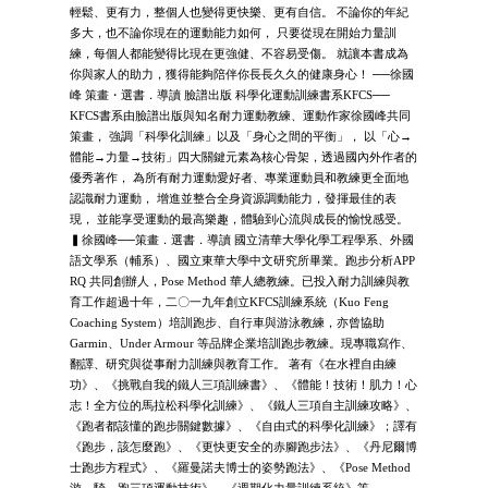
輕鬆、更有力，整個人也變得更快樂、更有自信。 不論你的年紀
多大，也不論你現在的運動能力如何， 只要從現在開始力量訓
練，每個人都能變得比現在更強健、不容易受傷。 就讓本書成為
你與家人的助力，獲得能夠陪伴你長長久久的健康身心！ ──徐國
峰 策畫・選書．導讀 臉譜出版 科學化運動訓練書系KFCS──
KFCS書系由臉譜出版與知名耐力運動教練、運動作家徐國峰共同
策畫， 強調「科學化訓練」以及「身心之間的平衡」， 以「心→
體能→力量→技術」四大關鍵元素為核心骨架，透過國內外作者的
優秀著作， 為所有耐力運動愛好者、專業運動員和教練更全面地
認識耐力運動， 增進並整合全身資源調動能力，發揮最佳的表
現， 並能享受運動的最高樂趣，體驗到心流與成長的愉悅感受。
▍徐國峰──策畫．選書．導讀 國立清華大學化學工程學系、外國
語文學系（輔系）、國立東華大學中文研究所畢業。跑步分析APP
RQ 共同創辦人，Pose Method 華人總教練。已投入耐力訓練與教
育工作超過十年，二〇一九年創立KFCS訓練系統（Kuo Feng
Coaching System）培訓跑步、自行車與游泳教練，亦曾協助
Garmin、Under Armour 等品牌企業培訓跑步教練。現專職寫作、
翻譯、研究與從事耐力訓練與教育工作。 著有《在水裡自由練
功》、《挑戰自我的鐵人三項訓練書》、《體能！技術！肌力！心
志！全方位的馬拉松科學化訓練》、《鐵人三項自主訓練攻略》、
《跑者都該懂的跑步關鍵數據》、《自由式的科學化訓練》；譯有
《跑步，該怎麼跑》、《更快更安全的赤腳跑步法》、《丹尼爾博
士跑步方程式》、《羅曼諾夫博士的姿勢跑法》、《Pose Method
游、騎、跑三項運動技術》、《週期化力量訓練系統》等。