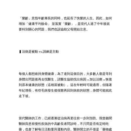
「樂齡」意指年齡漸長的同時，也延長了快樂的人生。因此，如何
增加「健康平均餘命」 並落實「樂齡」，是現代人過了中年後就
要特別關心的問題，我們也該協助父母開始注意。
▍治病是被動 vs.訓練是主動
每個人都想維持身體健康，為了達到這個目的，大多數人都是等到
身體出問題後再去找醫生，請醫生協助找出病因→加以治療→恢復
到原本健康的狀態（這相當被動）。這在年輕時可能適用，但隨著
年紀增長，有些毛病發生後很難再回到病前的狀態，身體可能就此
走下坡。
當代醫師的工作，已經逐漸從治病再更往前一步到預防。我曾聽聞
醫師與患有慢性疾病的中高齡長者問診時，不只問是否有定時吃
藥，也會了解每日活動量與運動內容。醫師開立的不僅是「藥物處