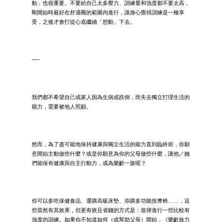
動」也很重要。不要給自己太多壓力、訓練量和強度都不要太高，
剛開始時最好在舒適圈的範圍內進行，讓身心覺得訓練是一種享
受，之後才會打從心底繼續「想動」下去。
──
我們都不希望自己或家人因為生病或跌倒，而失去獨立打理生活的
能力，需要被他人照顧。
然而，為了盡可能地保持健康與獨立生活的能力直到臨終前，你願
意開始主動做些什麼？或是你願意為你的父母做些什麼，讓他／她
們能保有健康與自主行動力，成為樂齡一族呢？
你可以多吃保健食品、選購高級床墊、添購多功能按摩椅……，這
些當然有其效果，但更有效且省錢的方式是：規律進行一些比較有
強度的訓練。如果你不知道如何（或幫助父母）開始，《樂齡族力