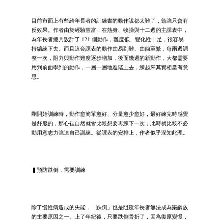
目前市面上有些給年長者的訓練書的動作說都太難了，勉強只會有
反效果。作者由於經驗豐富，在熱身、收操與十二週的主課表中，
為年長者總共設計了 121 個動作，難度低、變化性十足，很容易
持續練下去。而且這套課表的動作由易到難、由簡至繁，每兩週調
整一次，阻力與動作難度逐步增加，後面幾週的新動作，大都需要
用到前面學到的動作，一層一層地進階上去，練起來其實相當有意
思。
剛開始訓練時，動作愈簡單愈好、分量愈少愈好，最好練完時感覺
是舒服的，那心裡自然就會比較想要再練下一次，此時就比較不必
動用意志力強迫自己訓練。從課表的安排上，作者似乎深知此理。
▍預防跌倒，需要訓練
除了慢性病造成的失能，「跌倒」也是阻礙年長者無法成為樂齡族
的主要原因之一。上了年紀後，只要跌倒骨折了，因為復原變慢，