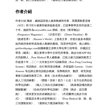
作者介紹
作者介紹 佩姬．威納認證個人健身教練和作家，美國運動委員會
（ACE）和 IDEA 健康與健身協會成員，已從事教學及寫作超過二
十年。她經常為verywellfit.com 撰稿，曾在《懷孕雜誌》
（Pregnancy Magazine）、《沙漠天堂》（Desert Paradise）和
《跑者世界》（Runner’s World）上發表文章，亦曾出版多本關於
如何維持身材和成為個人教練的書籍。現居伊利諾州。個人網站：
getfitwithpaige.com徐國峰國立清華大學化學工程學系、外國語文
學系（輔系）、國立東華大學中文研究所畢業。跑步分析APP RQ
共同創辦人，Pose Method 華人總教練。已投入耐力訓練與教育工
作超過十年，二〇一九年創立KFCS訓練系統（Kuo Feng Coaching
System）培訓跑步、自行車與游泳教練，亦曾協助 Garmin、Under
Armour 等品牌企業培訓跑步教練。現專職寫作、翻譯、研究與從
事耐力訓練與教育工作。著有《在水裡自由練功》、《挑戰自我的
鐵人三項訓練書》、《體能！技術！肌力！心志！全方位的馬拉松
科學化訓練》、《鐵人三項自主訓練攻略》、《跑者都該懂的跑步
關鍵數據》、《自由式的科學化訓練》；譯有《跑步，該怎麼
跑》、《更快更安全的赤腳跑步法》、《丹尼爾博士跑步方程
式》、《羅曼諾夫博士的姿勢跑法》、《Pose Method 游、騎、跑
三項運動技術》、《週期化力量訓練系統》等。