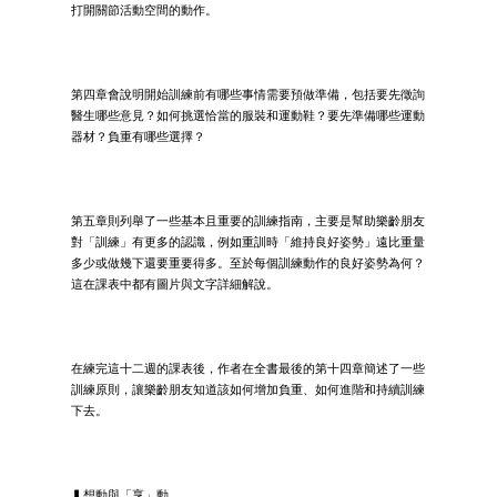
打開關節活動空間的動作。
第四章會說明開始訓練前有哪些事情需要預做準備，包括要先徵詢
醫生哪些意見？如何挑選恰當的服裝和運動鞋？要先準備哪些運動
器材？負重有哪些選擇？
第五章則列舉了一些基本且重要的訓練指南，主要是幫助樂齡朋友
對「訓練」有更多的認識，例如重訓時「維持良好姿勢」遠比重量
多少或做幾下還要重要得多。至於每個訓練動作的良好姿勢為何？
這在課表中都有圖片與文字詳細解說。
在練完這十二週的課表後，作者在全書最後的第十四章簡述了一些
訓練原則，讓樂齡朋友知道該如何增加負重、如何進階和持續訓練
下去。
▍想動與「享」動