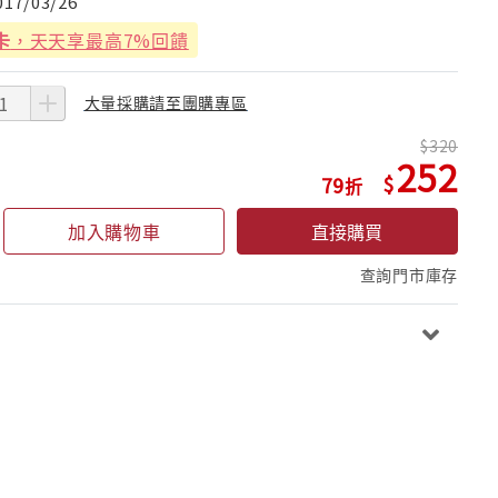
017/03/26
卡
，天天享最高7%回饋
大量採購請至團購專區
320
252
79
加入購物車
直接購買
查詢門市庫存