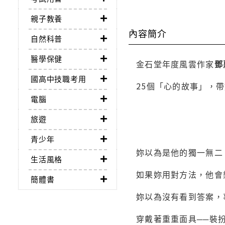
親子教養
內容簡介
自然科普
醫學保健
金石堂年度風雲作家
鄧
國高中技職考用
25個「心的故事」，
電腦
旅遊
青少年
妳以為是他的獨一無二
生活風格
如果妳用對方法，他會
簡體書
妳以為沒有看到答案，
穿戴著重重面具──裝