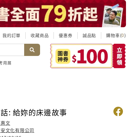
我的訂單
收藏商品
優惠券
誠品點
購物車(
)
0
考用展
話: 給妳的床邊故事
鄧惠文
平安文化有限公司