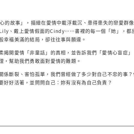
「心的故事」，描繪在愛情中載浮載沉、患得患失的戀愛群像。
Lily、戴上愛情假面的Cindy……書裡的每一個「她」
般幸褔美滿的結局，卻往往事與願違。
柔揭開愛情「非童話」的真相，並告訴我們「愛情心盲症」
理，幫助我們勇敢面對愛情的難題。
關係斷裂、害怕孤單，我們曾經做了多少對自己不忠的事？
要好好活著，並問問自己：妳有沒有為自己負責？