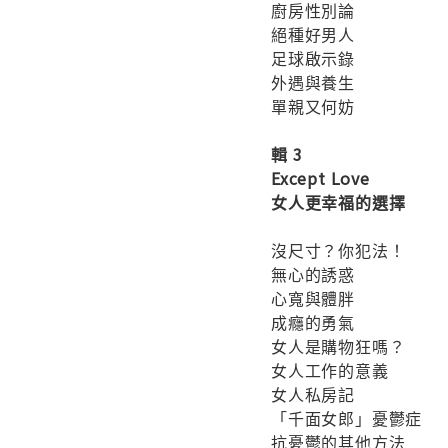
廚房性別論
絕種好男人
足球啟示錄
外遇與養生
單親又何妨
輯 3
Except Love
女人更幸福的選擇
沒尺寸？你犯法！
無心的誘惑
心寬與體胖
成癮的勇氣
女人是購物狂嗎？
女人工作的意義
女人私房記
「千面女郎」憂鬱症
抗憂鬱的其他方法