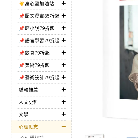
☀️身心靈加油站
📌圖文漫畫85折起
📌輕小說79折起
📌語言學習79折起
📌飲食79折起
📌美術79折起
📌藝術設計79折起
編輯推薦
人文史哲
文學
心理勵志
心理學概論