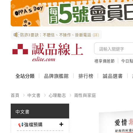
防詐3要訣：不聽信、不操作、掛斷電話
(詳)
禮享偶爸節
今日
全站分類
品牌旗艦館
排行榜
誠品選書
首頁
中文書
心理勵志
兩性與家庭
中文書
📢強檔預購