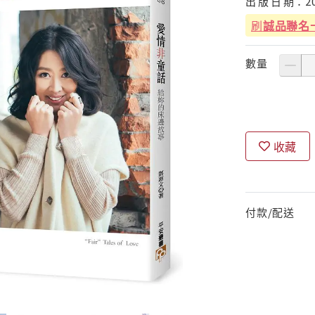
出
版
日
期：
2
刷
誠品聯名
數量
收藏
付款/配送