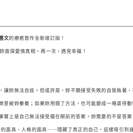
惠文
的療癒首作全新增訂版！
帶妳直探愛情真相，再一次，遇見幸福！
，讓妳無法自拔。但或許是，妳不願接受失敗的自我執著，
樂意被妳豢養；如果妳用錯了方法，也可能變成一場虐待動
事實上是自己無法接受擺在眼前的答案。妳需要的不是答案
扮的面具、人格的面具……隱藏了真正的自己，這樣吸引到