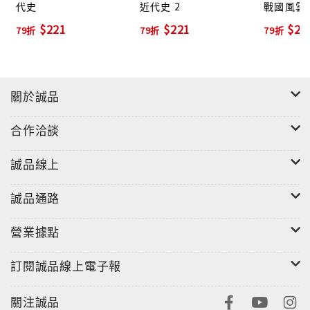
代史
近代史 2
戰國風雲
及思考方式，才能從中發現歷史的可貴，掌握未來的契
天下?
$221
$221
$25
79折
79折
79折
機！
關於誠品
合作洽談
誠品線上
誠品通路
營業據點
訂閱誠品線上電子報
一代強人袁世凱皇帝夢碎，
在悲憤中死去，
關注誠品
總統大位該由誰接手？