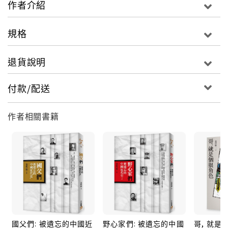
作者介紹
今日兩岸分治可追溯至護法運動？民初府院之爭是現在
政治紛爭的雛型？
規格
民國五年，一代強人袁世凱皇帝夢碎，在悲憤中死去，
退貨說明
昔日部下和敵對勢力也開始為了「誰是接班人」展開角
力，結果造成一村一司令、一縣一軍閥的混亂局面！
付款/配送
但看似無用的北洋時代，卻奠定了「中華民國」的基
礎。段祺瑞力主參戰，讓中國成為第一次世界大戰的戰
作者相關書籍
勝國；賄選的曹錕，頒行了中國第一部正式憲法；徐世
昌、馮國璋的和平主張，使得戰亂得以暫時休止；甚至
今天大家習以為常的共和政體，也是在這些軍閥的堅持
下才得以確立。
這些北洋時代下的歷史人物是最真實的人性展現，因為
他們與我們有相同的處境：始終面臨著選擇。所以觀看
歷史人物，不要只著重他們如何面對問題，而是要觀察
他們的「心態」，是什麼樣的心態，導致他們做出這樣
國父們: 被遺忘的中國近
野心家們: 被遺忘的中國
哥, 就是
的選擇？而只有透過探索過去來重新審視自己的價值觀