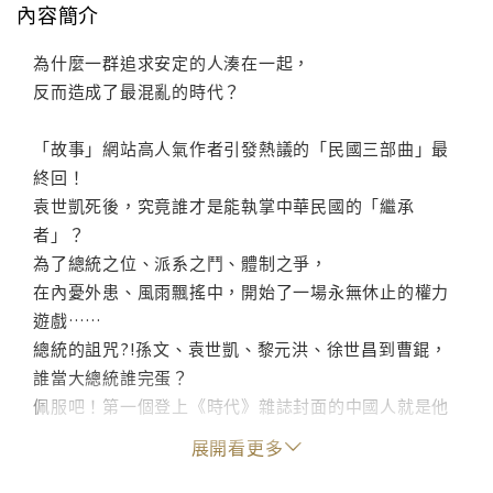
內容簡介
為什麼一群追求安定的人湊在一起，
反而造成了最混亂的時代？
「故事」網站高人氣作者引發熱議的「民國三部曲」最
終回！
袁世凱死後，究竟誰才是能執掌中華民國的「繼承
者」？
為了總統之位、派系之鬥、體制之爭，
在內憂外患、風雨飄搖中，開始了一場永無休止的權力
遊戲……
總統的詛咒?!孫文、袁世凱、黎元洪、徐世昌到曹錕，
誰當大總統誰完蛋？
佩服吧！第一個登上《時代》雜誌封面的中國人就是他
――吳、佩、孚！
展開看更多
曹錕賄選舉國譁然，但其實孫中山也用德國人的錢「攏
絡」議員？