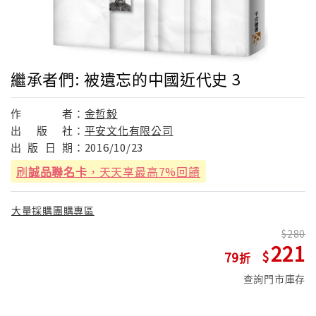
繼承者們: 被遺忘的中國近代史 3
作
者：
金哲毅
出
版
社：
平安文化有限公司
出
版
日
期：
2016/10/23
刷
誠品聯名卡
，天天享最高7%回饋
大量採購團購專區
280
221
79
查詢門市庫存