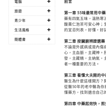
前言
電腦
旅遊
第一章 55味最常用中
藥有四氣五味，溫熱寒
青少年
酸棗仁泡茶可安心神；
的宜忌列表，好懂，好
生活風格
簡體書
第二章 按臟腑辨證選藥
不論是外感病或是內傷
心，主血脈，主藏神。
發，主藏精，主納氣，
者一種重要的方法。
第三章 看懂大夫開的中
醫生為什麼這樣開方？
從醫50年的老中醫為
懂藥方，找到適合自己
第四章 中藥起效快，