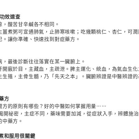
藥功效速查
涼，酸苦甘辛鹹各不相同。
生薑煮粥可宣通肺氣，止肺寒咳嗽；吃幾顆桃仁、杏仁，可潤
記。讓你準確、快速找到對症藥方。
病，最後診斷往往落實在某一臟腑上。
肝開竅於目，主藏血，主疏泄。脾主運化、統血，為氣血生化
主生殖，主骨生髓，乃「先天之本」。臟腑辨證是中醫辨證的
藥方
開方的原則有哪些？好的中醫如何掌握用量……
你揭開祕密，主症不同，藥味需要加減，從症狀入手，辨體施
的中藥方。
煎煮和服用很關鍵