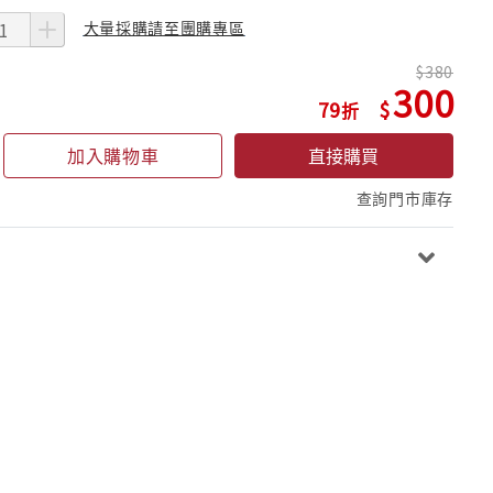
大量採購請至團購專區
380
300
79
加入購物車
直接購買
查詢門市庫存