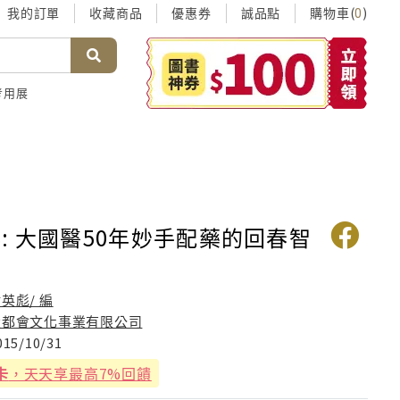
我的訂單
收藏商品
優惠券
誠品點
購物車(
)
0
考用展
: 大國醫50年妙手配藥的回春智
英彪/ 編
大都會文化事業有限公司
015/10/31
卡
，天天享最高7%回饋