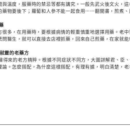
間與溫度，服藥時的禁忌等都有講究。一般先武火後文火，這
的藥物要後下；蘿蔔和人參不能一起食用……翻開書，煎煮、
藥
方很多，在用藥時，要根據病情的輕重慎重地選擇用藥。老中
號問醫生，就可以直接去店裡抓藥，回來自己煎藥，在家就能
用就靈的老藥方
從醫得來的老方精粹。根據不同症狀不同方，大圖詳解君、臣
理論。怎麼搭配，為什麼這樣搭配，有理有據，明白清楚，老