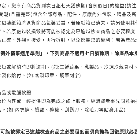
定，您享有商品貨到次日起七天猶豫期(含例假日)的權益(請
受潮)且需完整(包含全部商品、配件、原廠內外包裝、贈品及所
之包裝紙箱將退貨商品包裝妥當，若原紙箱已遺失，請另使用其
字。若原廠包裝損毀將可能被認定為已逾越檢查商品之必要程度，
品正確、外觀可接受，再行拆封，以免影響您的權利；若為產品
理例外情事適用準則」，下列商品不適用七日猶豫期，除產品本
短或解約時即將逾期。(如:生鮮蔬果、乳製品、冷凍冷藏食材、
製化給付。(如:客製印章、鋼筆刻字)
商品或電腦軟體。
位內容或一經提供即為完成之線上服務，經消費者事先同意始提
。(如:內衣褲、襪類、褲襪、刮鬍刀、除毛刀等貼身用品)
可能被認定已逾越檢查商品之必要程度而須負擔為回復原狀必要