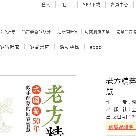
登入
APP下載
會員中心
註冊
站9折券
語言學習ㄅ級分
迎新開鞋祭
清爽肌膚美學
開學語言
誠品獨家
誠品畫廊
活動專區
expo
老方精粹
慧
作
者：
謝
出
版
社：
出
版
日
期：
2
刷
誠品聯名