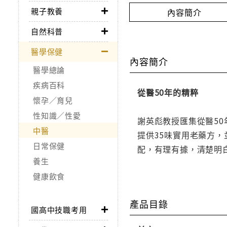
親子教養
內容簡介
自然科普
醫學保健
內容簡介
醫學總論
疾病百科
從醫50年的精粹
懷孕／育兒
性知識／性愛
謝英彪教授匯集從醫5
中醫
提供35味實用老藥方
日常保健
配，有理有據，清楚明
養生
健康飲食
產品目錄
國高中技職考用