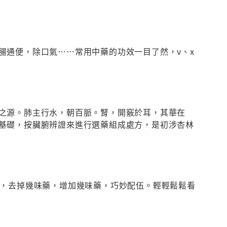
腸通便，除口氣……常用中藥的功效一目了然，v、x
之源。肺主行水，朝百脈。腎，開竅於耳，其華在
基礎，按臟腑辨證來進行選藥組成處方，是初涉杏林
治，去掉幾味藥，增加幾味藥，巧妙配伍。輕輕鬆鬆看