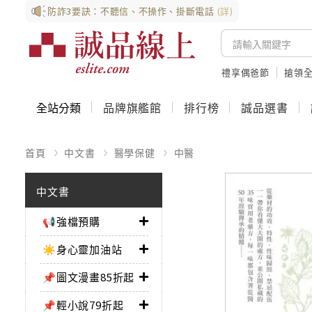
防詐3要訣：不聽信、不操作、掛斷電話
(詳)
禮享偶爸節
搶領全
全站分類
品牌旗艦館
排行榜
誠品選書
首頁
中文書
醫學保健
中醫
中文書
📢強檔預購
☀️身心靈加油站
📌圖文漫畫85折起
📌輕小說79折起