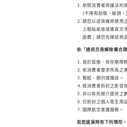
依照消費者保護法的規
(不得有刮傷、破損、
請您以送貨廠商使用
上黏貼紙張或書寫文
退費；請您先確認商
依「通訊交易解除權合
易於腐敗、保存期限較
依消費者要求所為之客
報紙、期刊或雜誌。
經消費者拆封之影音
非以有形媒介提供之數
已拆封之個人衛生用品
國際航空客運服務。
若您退貨時有下列情形，