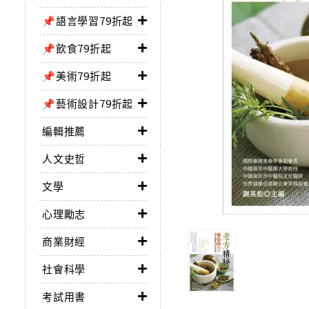
📌語言學習79折起
📌飲食79折起
📌美術79折起
📌藝術設計79折起
編輯推薦
人文史哲
文學
心理勵志
商業財經
社會科學
考試用書