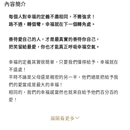
內容簡介
每個人對幸福的定義不盡相同，不需強求！
路不通，轉個彎，幸福就在下一個轉角處。
善待愛自己的人，才是最真實的善待你自己，
把笑留給最愛，你也才能真正呼吸幸福空氣。
幸福的定義其實很簡單，只要我們懂得給予，幸福就在
不遠處！
平時不論是父母還是親密的另一半，他們總是把給予我
們的愛當成是最大的幸福！
相同的，我們的幸福感當然也就來自給予他們百分百的
愛！
愛，是理解、是溝通、是彼此珍惜，
展開看更多
珍惜那份平凡、珍惜那份小確幸，共同經營屬於自己的
幸福。