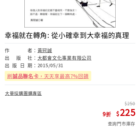
幸福就在轉角: 從小確幸到大幸福的真理
作
者：
黃冠誠
出
版
社：
大都會文化事業有限公司
出
版
日
期：
2015/05/31
刷
誠品聯名卡
，天天享最高7%回饋
大量採購團購專區
250
225
9
查詢門市庫存