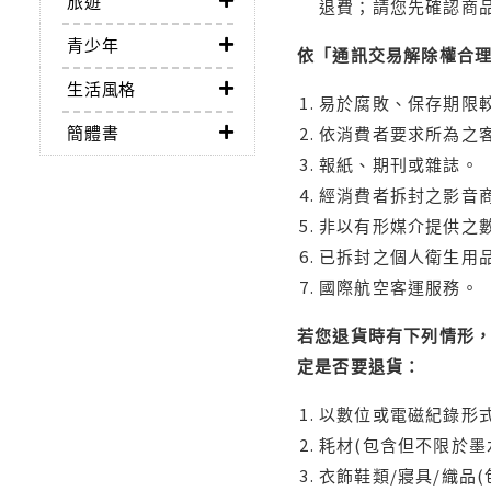
旅遊
退費；請您先確認商
青少年
依「通訊交易解除權合
生活風格
易於腐敗、保存期限較
簡體書
依消費者要求所為之客
報紙、期刊或雜誌。
經消費者拆封之影音
非以有形媒介提供之數
已拆封之個人衛生用品
國際航空客運服務。
若您退貨時有下列情形，
定是否要退貨：
以數位或電磁紀錄形式
耗材(包含但不限於墨
衣飾鞋類/寢具/織品