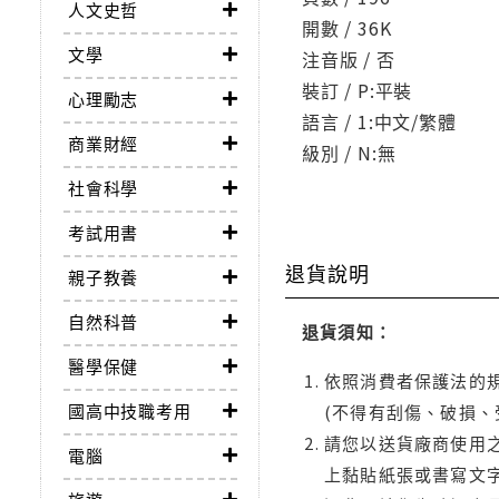
人文史哲
開數 / 36K
文學
注音版 / 否
裝訂 / P:平裝
心理勵志
語言 / 1:中文/繁體
商業財經
級別 / N:無
社會科學
考試用書
退貨說明
親子教養
自然科普
退貨須知：
醫學保健
依照消費者保護法的規
國高中技職考用
(不得有刮傷、破損、
請您以送貨廠商使用
電腦
上黏貼紙張或書寫文