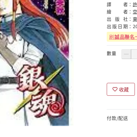
譯
者：
繪
者：
出
版
社：
出
版
日
期：
2
刷
誠品聯名
數量
收藏
付款/配送