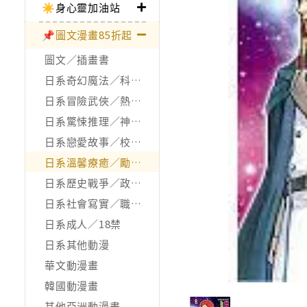
☀️身心靈加油站
📌圖文漫畫85折起
圖文／插畫書
日系奇幻魔法／科幻冒險
日系冒險武俠／熱血運動
日系驚悚推理／神怪靈異
日系戀愛故事／校園青春
日系溫馨療癒／勵志搞笑
日系歷史戰爭／政治宗教
日系社會寫實／職場職人
日系成人／18禁
日系其他動漫
華文動漫畫
韓國動漫畫
其他亞洲動漫畫