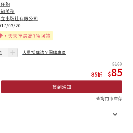
許任駒
空知英秋
東立出版社有限公司
017/03/20
卡
，天天享最高7%回饋
大量採購請至團購專區
100
85
85
貨到通知
查詢門市庫存