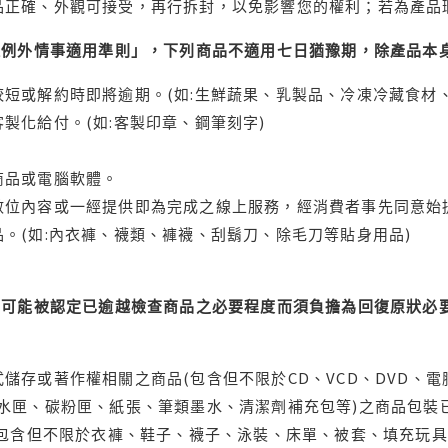
品正確、外觀可接受，再行拆封，以免影響您的權利；若為產品
理例外情事適用準則」，下列商品不適用七日猶豫期，除產品本
短或解約時即將逾期。(如:生鮮蔬果、乳製品、冷凍冷藏食材、
製化給付。(如:客製印章、鋼筆刻字)
商品或電腦軟體。
位內容或一經提供即為完成之線上服務，經消費者事先同意始提
。(如:內衣褲、襪類、褲襪、刮鬍刀、除毛刀等貼身用品)
可能被認定已逾越檢查商品之必要程度而須負擔為回復原狀必要
儲存或著作權相關之商品(包含但不限於CD、VCD、DVD、電
水匣、碳粉匣、紙張、筆類墨水、清潔劑補充包等)之商品包裝已
(包含但不限於衣褲、鞋子、襪子、泳裝、床單、被套、填充玩具