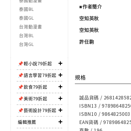
泰國動漫畫
■作者簡介
泰國BL
泰國GL
空知英秋
台灣動漫畫
空知英秋
台灣BL
許任駒
台灣GL
📌輕小說79折起
📌語言學習79折起
規格
📌飲食79折起
誠品貨碼 / 268142858
📌美術79折起
ISBN13 / 9789864825
📌藝術設計79折起
ISBN10 / 9864825003
EAN貨碼 / 978986482
編輯推薦
頁數 / 196