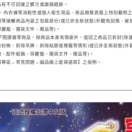
品有不可回復之髒污或磨損痕跡。
品、內衣褲等消耗性或個人衛生用品、商品銷售頁面上特別載明之
等接觸商品內容之包裝部分)或已非全新狀態(外觀有刮傷、破
保麗龍、隨貨文件、贈品等)。
電子閱讀器等商品，除商品本身有瑕疵外，退回之商品已拆封(除
封條、拆除吊牌、拆除貼膠或標籤等情形)或已非全新狀態(外
袋、配件紙箱、保麗龍、隨貨文件、贈品等)。
服專區→常見問題→誠品線上退貨退款】之說明。