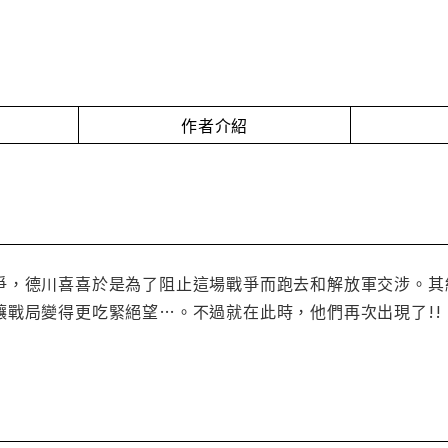
作者介紹
爭，德川喜喜於是為了阻止這場戰爭而跑去和解放軍交涉。其
讓戰局變得更吃緊絕望…。不過就在此時，他們再次出現了!!