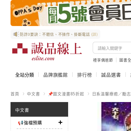
防詐3要訣：不聽信、不操作、掛斷電話
(詳)
禮享偶爸節
圖書全
全站分類
品牌旗艦館
排行榜
誠品選書
首頁
中文書
📌圖文漫畫85折起
日系溫馨療癒／勵志
中文書
📢強檔預購