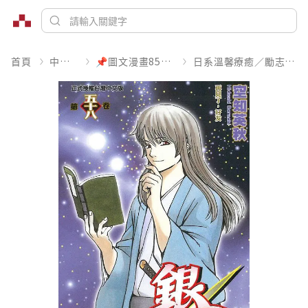
首頁
中文書
📌圖文漫畫85折起
日系溫馨療癒／勵志搞笑