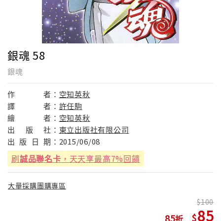
銀魂 58
銀魂
作
者：
空知英秋
譯
者：
許任駒
繪
者：
空知英秋
出
版
社：
東立出版社有限公司
出
版
日
期：
2015/06/08
刷
誠品聯名卡
，天天享最高7%回饋
大量採購團購專區
100
85
85