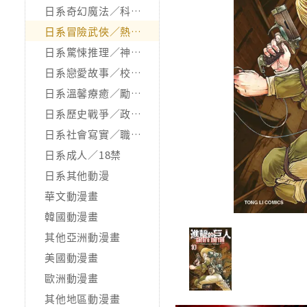
日系奇幻魔法／科幻冒險
日系冒險武俠／熱血運動
日系驚悚推理／神怪靈異
日系戀愛故事／校園青春
日系溫馨療癒／勵志搞笑
日系歷史戰爭／政治宗教
日系社會寫實／職場職人
日系成人／18禁
日系其他動漫
華文動漫畫
韓國動漫畫
其他亞洲動漫畫
美國動漫畫
歐洲動漫畫
其他地區動漫畫