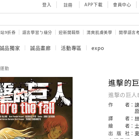
登入
APP下載
會員中心
註冊
站9折券
語言學習ㄅ級分
迎新開鞋祭
清爽肌膚美學
開學語言
誠品獨家
誠品畫廊
活動專區
expo
運動
進擊的巨人B
進撃の巨人Befo
作
者：
諫
原
譯
者：
繪
者：
出
版
社：