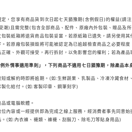
定，您享有商品貨到次日起七天猶豫期(含例假日)的權益(請
受潮)且需完整(包含全部商品、配件、原廠內外包裝、贈品及所
之包裝紙箱將退貨商品包裝妥當，若原紙箱已遺失，請另使用其
字。若原廠包裝損毀將可能被認定為已逾越檢查商品之必要程度，
品正確、外觀可接受，再行拆封，以免影響您的權利；若為產品
理例外情事適用準則」，下列商品不適用七日猶豫期，除產品本
短或解約時即將逾期。(如:生鮮蔬果、乳製品、冷凍冷藏食材、
製化給付。(如:客製印章、鋼筆刻字)
商品或電腦軟體。
位內容或一經提供即為完成之線上服務，經消費者事先同意始提
。(如:內衣褲、襪類、褲襪、刮鬍刀、除毛刀等貼身用品)