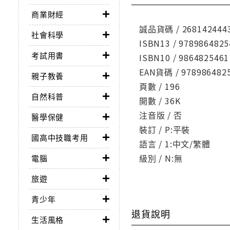
商業財經
誠品貨碼 / 268142444
社會科學
ISBN13 / 9789864825
考試用書
ISBN10 / 9864825461
EAN貨碼 / 978986482
親子教養
頁數 / 196
自然科普
開數 / 36K
注音版 / 否
醫學保健
裝訂 / P:平裝
國高中技職考用
語言 / 1:中文/繁體
級別 / N:無
電腦
旅遊
青少年
退貨說明
生活風格