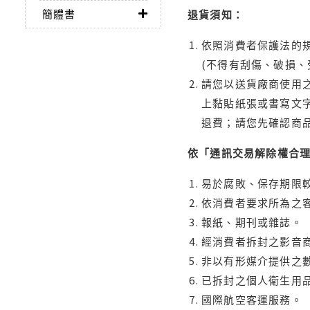
簡體書
退貨須知：
依照消費者保護法的規
(不得有刮傷、破損、
請您以送貨廠商使用
上黏貼紙張或書寫文
退費；請您先確認商
依「通訊交易解除權合
易於腐敗、保存期限較
依消費者要求所為之客
報紙、期刊或雜誌。
經消費者拆封之影音
非以有形媒介提供之數
已拆封之個人衛生用品
國際航空客運服務。