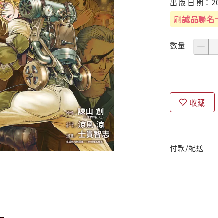
出
版
日
期：
2
刷
誠品聯名
數量
收藏
付款/配送