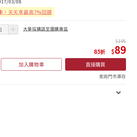
017/03/08
卡
，天天享最高7%回饋
大量採購請至團購專區
105
89
85
加入購物車
直接購買
查詢門市庫存