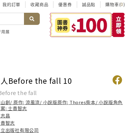
我的訂單
收藏商品
優惠券
誠品點
購物車(
)
0
考用展
efore the fall 10
re the fall
山創/ 原作; 涼風涼/ 小說版原作; Thores柴本/ 小說版角色
案; 士貴智志
林志昌
士貴智志
東立出版社有限公司