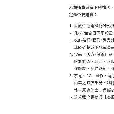
若您退貨時有下列情形，
定是否要退貨：
以數位或電磁紀錄形式
耗材(包含但不限於墨
衣飾鞋類/寢具/織品
或經剪標或下水或商
食品、美容/保養用
限於瓶蓋、封口、封膜
保護袋、配件紙箱、
家電、3C、畫作、
內容之包裝部分、移除
件、原廠外盒、保護
退貨程序請參閱【客