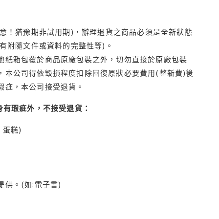
注意！猶豫期非試用期)，辦理退貨之商品必須是全新狀態
有附隨文件或資料的完整性等)。
他紙箱包覆於商品原廠包裝之外，切勿直接於原廠包裝
本公司得依毀損程度扣除回復原狀必要費用(整新費)後
瑕疵，本公司接受退貨。
身有瑕疵外，不接受退貨：
蛋糕)
供。(如:電子書)