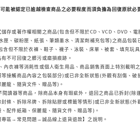
可能被認定已逾越檢查商品之必要程度而須負擔為回復原狀必要
儲存或著作權相關之商品(包含但不限於CD、VCD、DVD、電
水匣、碳粉匣、紙張、筆類墨水、清潔劑補充包等)之商品包裝已
(包含但不限於衣褲、鞋子、襪子、泳裝、床單、被套、填充玩具
品有不可回復之髒污或磨損痕跡。
品、內衣褲等消耗性或個人衛生用品、商品銷售頁面上特別載明之
等接觸商品內容之包裝部分)或已非全新狀態(外觀有刮傷、破
保麗龍、隨貨文件、贈品等)。
電子閱讀器等商品，除商品本身有瑕疵外，退回之商品已拆封(除
封條、拆除吊牌、拆除貼膠或標籤等情形)或已非全新狀態(外
袋、配件紙箱、保麗龍、隨貨文件、贈品等)。
服專區→常見問題→誠品線上退貨退款】之說明。