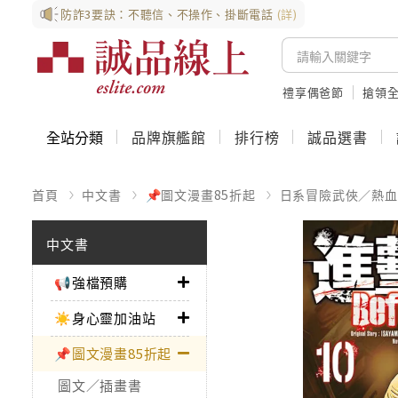
防詐3要訣：不聽信、不操作、掛斷電話
(詳)
禮享偶爸節
搶領全
全站分類
品牌旗艦館
排行榜
誠品選書
首頁
中文書
📌圖文漫畫85折起
日系冒險武俠／熱血
中文書
📢強檔預購
☀️身心靈加油站
📌圖文漫畫85折起
圖文／插畫書