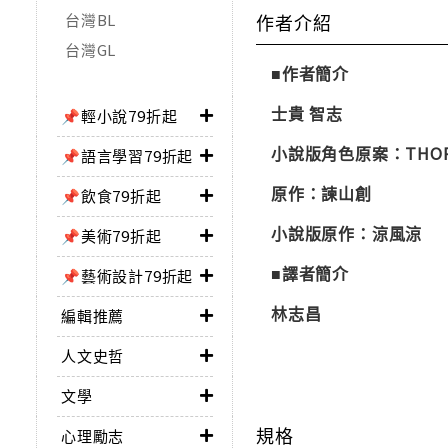
台灣BL
作者介紹
台灣GL
■作者簡介
士貴 智志
📌輕小說79折起
小說版角色原案：THOR
📌語言學習79折起
原作：諫山創
📌飲食79折起
小說版原作：涼風涼
📌美術79折起
■譯者簡介
📌藝術設計79折起
林志昌
編輯推薦
人文史哲
文學
規格
心理勵志