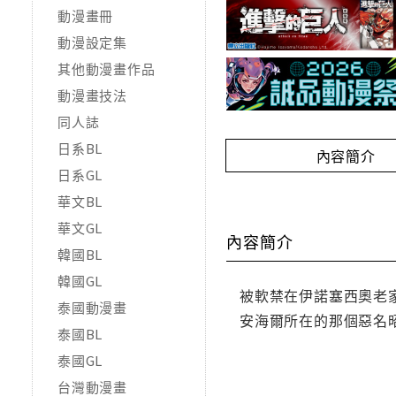
動漫畫冊
動漫設定集
其他動漫畫作品
動漫畫技法
同人誌
日系BL
內容簡介
日系GL
華文BL
華文GL
內容簡介
韓國BL
韓國GL
被軟禁在伊諾塞西奧老
泰國動漫畫
安海爾所在的那個惡名
泰國BL
泰國GL
台灣動漫畫