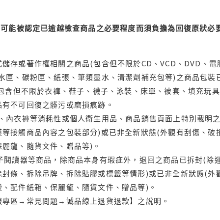
可能被認定已逾越檢查商品之必要程度而須負擔為回復原狀必要
儲存或著作權相關之商品(包含但不限於CD、VCD、DVD、電
水匣、碳粉匣、紙張、筆類墨水、清潔劑補充包等)之商品包裝已
(包含但不限於衣褲、鞋子、襪子、泳裝、床單、被套、填充玩具
品有不可回復之髒污或磨損痕跡。
品、內衣褲等消耗性或個人衛生用品、商品銷售頁面上特別載明之
等接觸商品內容之包裝部分)或已非全新狀態(外觀有刮傷、破
保麗龍、隨貨文件、贈品等)。
電子閱讀器等商品，除商品本身有瑕疵外，退回之商品已拆封(除
封條、拆除吊牌、拆除貼膠或標籤等情形)或已非全新狀態(外
袋、配件紙箱、保麗龍、隨貨文件、贈品等)。
服專區→常見問題→誠品線上退貨退款】之說明。