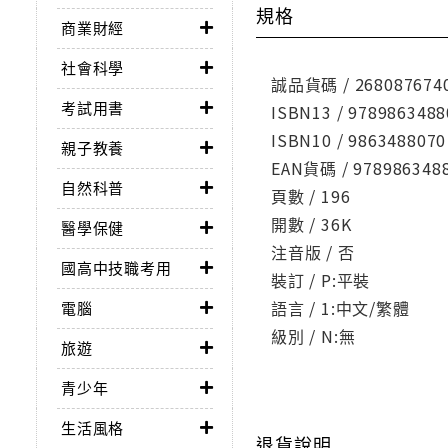
規格
商業財經
社會科學
誠品貨碼 / 268087674
考試用書
ISBN13 / 9789863488
ISBN10 / 9863488070
親子教養
EAN貨碼 / 978986348
自然科普
頁數 / 196
開數 / 36K
醫學保健
注音版 / 否
國高中技職考用
裝訂 / P:平裝
語言 / 1:中文/繁體
電腦
級別 / N:無
旅遊
青少年
生活風格
退貨說明