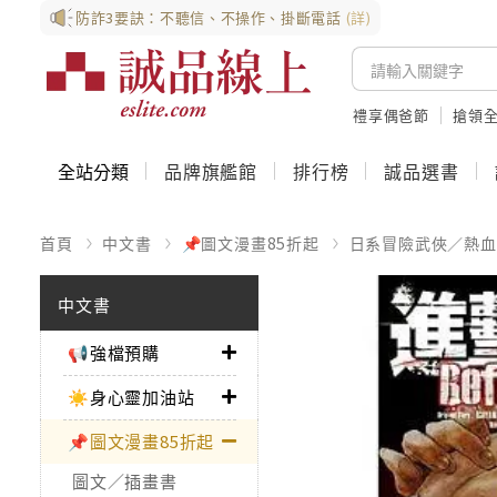
防詐3要訣：不聽信、不操作、掛斷電話
(詳)
禮享偶爸節
搶領全
全站分類
品牌旗艦館
排行榜
誠品選書
首頁
中文書
📌圖文漫畫85折起
日系冒險武俠／熱血
中文書
📢強檔預購
☀️身心靈加油站
📌圖文漫畫85折起
圖文／插畫書