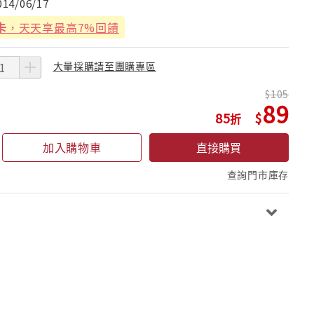
014/06/17
卡
，天天享最高7%回饋
大量採購請至團購專區
105
89
85
加入購物車
直接購買
查詢門市庫存