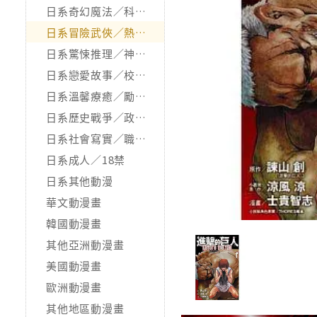
日系奇幻魔法／科幻冒險
日系冒險武俠／熱血運動
日系驚悚推理／神怪靈異
日系戀愛故事／校園青春
日系溫馨療癒／勵志搞笑
日系歷史戰爭／政治宗教
日系社會寫實／職場職人
日系成人／18禁
日系其他動漫
華文動漫畫
韓國動漫畫
其他亞洲動漫畫
美國動漫畫
歐洲動漫畫
其他地區動漫畫