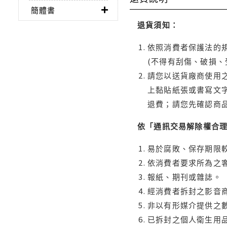
簡體書
退貨須知：
依照消費者保護法的規
(不得有刮傷、破損、
請您以送貨廠商使用
上黏貼紙張或書寫文
退費；請您先確認商
依「通訊交易解除權合
易於腐敗、保存期限較
依消費者要求所為之客
報紙、期刊或雜誌。
經消費者拆封之影音
非以有形媒介提供之數
已拆封之個人衛生用品