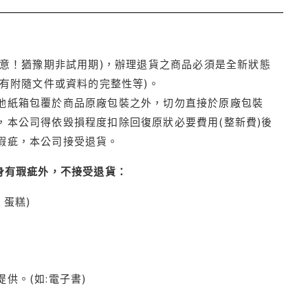
注意！猶豫期非試用期)，辦理退貨之商品必須是全新狀態
有附隨文件或資料的完整性等)。
他紙箱包覆於商品原廠包裝之外，切勿直接於原廠包裝
本公司得依毀損程度扣除回復原狀必要費用(整新費)後
瑕疵，本公司接受退貨。
身有瑕疵外，不接受退貨：
蛋糕)
供。(如:電子書)