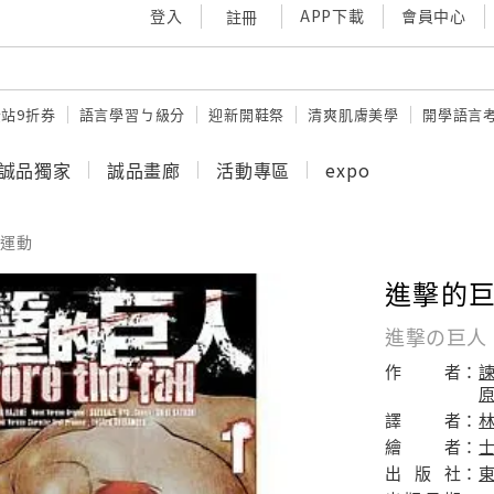
登入
APP下載
會員中心
註冊
站9折券
語言學習ㄅ級分
迎新開鞋祭
清爽肌膚美學
開學語言
誠品獨家
誠品畫廊
活動專區
expo
運動
進擊的巨人B
進撃の巨人 Bef
作
者：
諫
原
譯
者：
繪
者：
出
版
社：