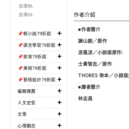
台灣BL
作者介紹
台灣GL
■作者簡介
📌輕小說79折起
諫山創／
原作
📌語言學習79折起
涼風涼／
小說版原作:
📌飲食79折起
士貴智志／
原作
📌美術79折起
THORES 柴本／
小說版
📌藝術設計79折起
■譯者簡介
編輯推薦
林志昌
人文史哲
文學
心理勵志