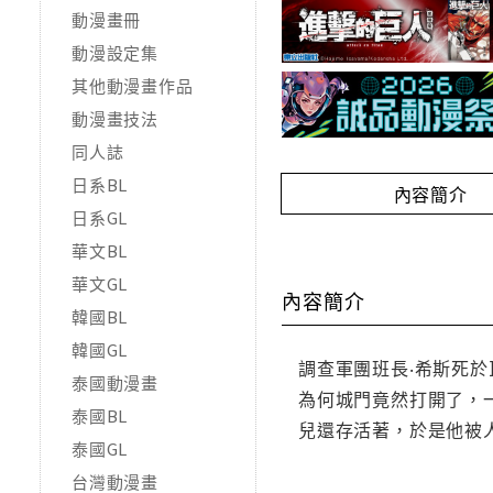
動漫畫冊
動漫設定集
其他動漫畫作品
動漫畫技法
同人誌
日系BL
內容簡介
日系GL
華文BL
華文GL
內容簡介
韓國BL
韓國GL
調查軍團班長‧希斯死
泰國動漫畫
為何城門竟然打開了，
泰國BL
兒還存活著，於是他被
泰國GL
台灣動漫畫