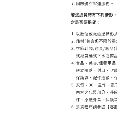
國際航空客運服務。
若您退貨時有下列情形，
定是否要退貨：
以數位或電磁紀錄形式
耗材(包含但不限於墨
衣飾鞋類/寢具/織品
或經剪標或下水或商
食品、美容/保養用
限於瓶蓋、封口、封膜
保護袋、配件紙箱、
家電、3C、畫作、
內容之包裝部分、移除
件、原廠外盒、保護
退貨程序請參閱【客