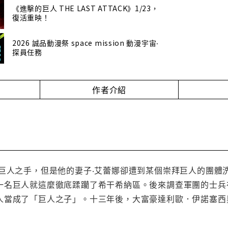
《進擊的巨人 THE LAST ATTACK》1/23，
復活重映！
2026 誠品動漫祭 space mission 動漫宇宙‧
探員任務
作者介紹
於巨人之手，但是他的妻子‧艾蕾娜卻遭到某個崇拜巨人的團體
一名巨人就這麼徹底蹂躪了希干希納區。後來調查軍團的士兵
人當成了「巨人之子」。十三年後，大富豪達利歐．伊諾塞西