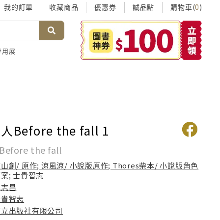
我的訂單
收藏商品
優惠券
誠品點
購物車(
)
0
考用展
efore the fall 1
ore the fall
山創/ 原作; 涼風涼/ 小說版原作; Thores柴本/ 小說版角色
案; 士貴智志
林志昌
士貴智志
東立出版社有限公司