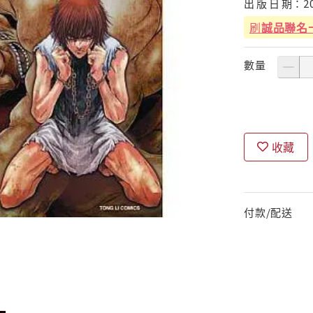
出
版
日
期：
2
刷
誠品聯名
數量
收藏
付款/配送