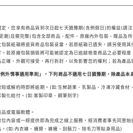
定，您享有商品貨到次日起七天猶豫期(含例假日)的權益(請
受潮)且需完整(包含全部商品、配件、原廠內外包裝、贈品及所
之包裝紙箱將退貨商品包裝妥當，若原紙箱已遺失，請另使用其
字。若原廠包裝損毀將可能被認定為已逾越檢查商品之必要程度，
品正確、外觀可接受，再行拆封，以免影響您的權利；若為產品
理例外情事適用準則」，下列商品不適用七日猶豫期，除產品本
短或解約時即將逾期。(如:生鮮蔬果、乳製品、冷凍冷藏食材、
製化給付。(如:客製印章、鋼筆刻字)
商品或電腦軟體。
位內容或一經提供即為完成之線上服務，經消費者事先同意始提
。(如:內衣褲、襪類、褲襪、刮鬍刀、除毛刀等貼身用品)