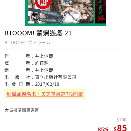
BTOOOM! 驚爆遊戲 21
BTOOOM! ブトゥーム
作
者：
井上淳哉
譯
者：
許任駒
繪
者：
井上淳哉
出
版
社：
東立出版社有限公司
出
版
日
期：
2017/02/18
刷
誠品聯名卡
，天天享最高7%回饋
大量採購團購專區
100
85
85