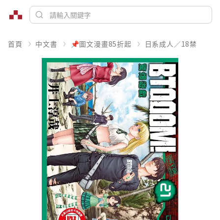
首頁
中文書
📌圖文漫畫85折起
日系成人／18禁