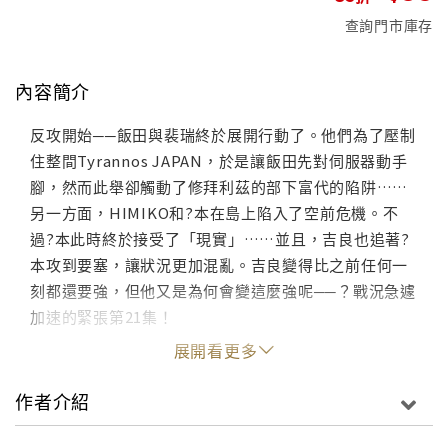
查詢門市庫存
內容簡介
反攻開始──飯田與裴瑞終於展開行動了。他們為了壓制
住整間Tyrannos JAPAN，於是讓飯田先對伺服器動手
腳，然而此舉卻觸動了修拜利茲的部下富代的陷阱……
另一方面，HIMIKO和?本在島上陷入了空前危機。不
過?本此時終於接受了「現實」……並且，吉良也追著?
本攻到要塞，讓狀況更加混亂。吉良變得比之前任何一
刻都還要強，但他又是為何會變這麼強呢──？戰況急遽
加速的緊張第21集！
展開看更多
作者介紹