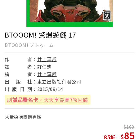
BTOOOM! 驚爆遊戲 17
BTOOOM! ブトゥーム
作
者：
井上淳哉
譯
者：
許任駒
繪
者：
井上淳哉
出
版
社：
東立出版社有限公司
出
版
日
期：
2015/09/14
刷
誠品聯名卡
，天天享最高7%回饋
大量採購團購專區
100
85
85