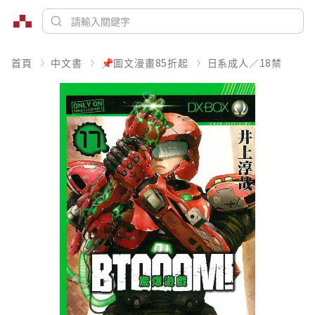
首頁
中文書
📌圖文漫畫85折起
日系成人／18禁