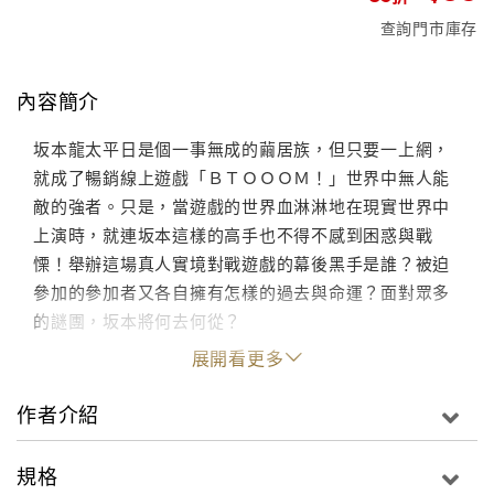
查詢門市庫存
內容簡介
坂本龍太平日是個一事無成的繭居族，但只要一上網，
就成了暢銷線上遊戲「ＢＴＯＯＯＭ！」世界中無人能
敵的強者。只是，當遊戲的世界血淋淋地在現實世界中
上演時，就連坂本這樣的高手也不得不感到困惑與戰
慄！舉辦這場真人實境對戰遊戲的幕後黑手是誰？被迫
參加的參加者又各自擁有怎樣的過去與命運？面對眾多
的謎團，坂本將何去何從？
展開看更多
作者介紹
規格